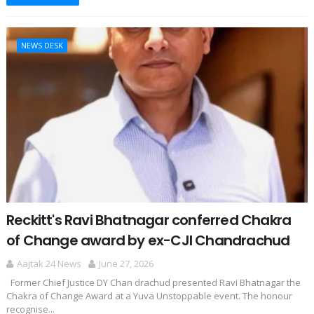
NEWS DESK
Reckitt's Ravi Bhatnagar conferred Chakra
of Change award by ex-CJI Chandrachud
Aajtak 24 News
June 27, 2026
Former Chief Justice DY Chan drachud presented Ravi Bhatnagar the
Chakra of Change Award at a Yuva Unstoppable event. The honour
recognise...