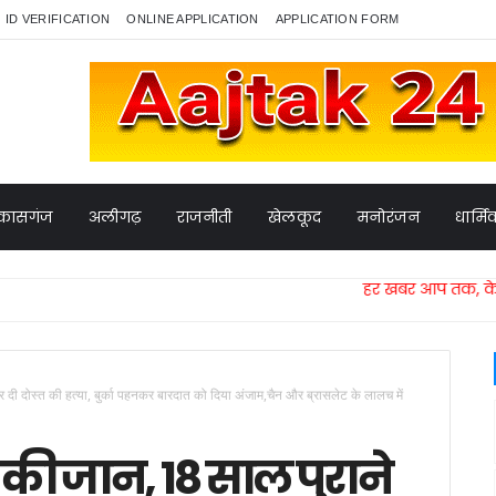
ID VERIFICATION
ONLINE APPLICATION
APPLICATION FORM
कासगंज
अलीगढ़
राजनीती
खेलकूद
मनोरंजन
धार्म
हर खबर आप तक, केवल आजतक 24 
कर दी दोस्त की हत्या, बुर्का पहनकर बारदात को दिया अंजाम,चैन और ब्रासलेट के लालच में
त की जान, 18 साल पुराने