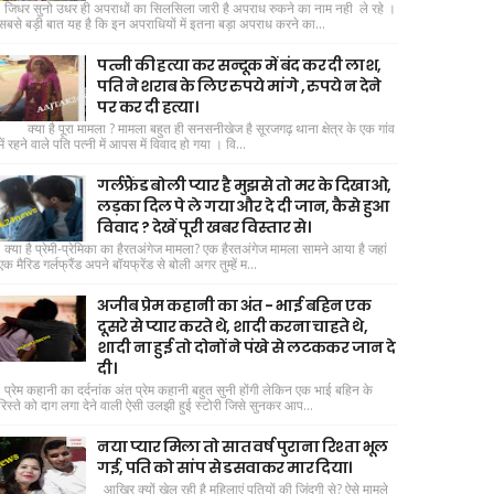
जिधर सुनो उधर ही अपराधों का सिलसिला जारी है अपराध रुकने का नाम नही ले रहे ।
सबसे बड़ी बात यह है कि इन अपराधियों में इतना बड़ा अपराध करने का...
पत्नी की हत्या कर सन्दूक में बंद कर दी लाश,
पति ने शराब के लिए रुपये मांगे , रुपये न देने
पर कर दी हत्या।
क्या है पूरा मामला ? मामला बहुत ही सनसनीखेज है सूरजगढ़ थाना क्षेत्र के एक गांव
में रहने वाले पति पत्नी में आपस में विवाद हो गया । वि...
गर्लफ्रैंड बोली प्यार है मुझसे तो मर के दिखाओ,
लड़का दिल पे ले गया और दे दी जान, कैसे हुआ
विवाद ? देखें पूरी खबर विस्तार से।
क्या है प्रेमी-प्रेमिका का हैरतअंगेज मामला? एक हैरतअंगेज मामला सामने आया है जहां
एक मैरिड गर्लफ्रैंड अपने बॉयफ्रेंड से बोली अगर तुम्हें म...
अजीब प्रेम कहानी का अंत - भाई बहिन एक
दूसरे से प्यार करते थे, शादी करना चाहते थे,
शादी ना हुई तो दोनों ने पंखे से लटककर जान दे
दी।
प्रेम कहानी का दर्दनांक अंत प्रेम कहानी बहुत सुनी होंगी लेकिन एक भाई बहिन के
रिस्ते को दाग लगा देने वाली ऐसी उलझी हुई स्टोरी जिसे सुनकर आप...
नया प्यार मिला तो सात वर्ष पुराना रिश्ता भूल
गई, पति को सांप से डसवाकर मार दिया।
आखिर क्यों खेल रही है महिलाएं पतियों की जिंदगी से? ऐसे मामले