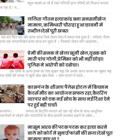
बहुत साममे आ रहे हैं जहां पत्नियों द्वारा पतियों को शिकार बनाया
जा रहा है। य...
ललिता गौतम हत्याकांड बना सनसनीखेज
मामला, कमिश्नरी चौराहा हुआ छावनी में
तब्दील। देखें पूरी खबर।
एक बार फिर एक और हत्या कांड जिसे लेकर मेरठ में बबाल मचा हुआ है। ललिता गौतम
हत्या एक सनसनीखेज हत्या कांड बन चुका है । जिसको लेकर लोग आक्रोश...
प्रेमी की सनक ने खेला खूनी खेल,युवक को
मारी पांच गोली,प्रेमिका को भी नहीं छोड़ा।
पुलिस ने आरोपी को दबोचा।
एक प्रेमी के ऊपर इश्क का ऐसा बुखार चढ़ा कि उसके ऊपर सनक का खुमार चढ़
गया प्रेमी की सनक ने खूनी खेल खेल दिया । प्रेम प्रसंग में पहले...
कासगंज के शीतला पैलेस होटल में किचनम
कैटर्स मीट का आयोजन सफल रहा,कैटरिंग
व्यापार को एक नई सोच के साथ नई दिशा देने
पर हुई बड़ी चर्चा।
कासगंज। जनपद के कैटरिंग व्यापार को एक नई सोच के साथ आधुनिक
तकनीकों से जोड़ने और व्यापारियों के बीच आपसी तालमेल बढ़ाने के उद्देश...
मासूम आरव की पटक पटक कर हत्या करने
वाले को कोर्ट ने सुनाई फांसी की सजा। देखें पूरा
मामला क्या था ?