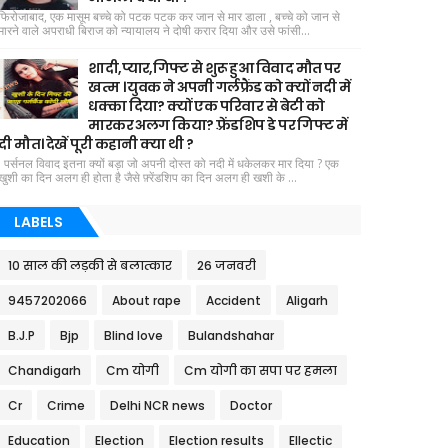
फिरोजाबाद, एक मासूम बच्चे को पटक पटक कर जान से मार डाला , बच्चे को जान से
मारने वाले अपराधी बिराज को न्यायालय ने दोषी करार दिया और उसे फांसी...
शादी,प्यार,गिफ्ट से शुरू हुआ विवाद मौत पर
खत्म । युवक ने अपनी गर्लफ्रैंड को क्यों नदी में
धक्का दिया? क्यों एक परिवार से बेटी को
मारकर अलग किया? फ़्रेंडशिप डे पर गिफ्ट में
दी मौत। देखें पूरी कहानी क्या थी ?
पर्सनल विवाद इतना क्यों बड़ा जो अपनी दोस्त को नदी में धकेलकर मार दिया ? एक
खुशी का दिन अलग ही होता है जैसे फ़्रेंडशिप का दिन अलग ही खशी के ...
LABELS
10 साल की लड़की से बलात्कार
26 जनवरी
9457202066
About rape
Accident
Aligarh
B.J.P
Bjp
Blind love
Bulandshahar
Chandigarh
Cm योगी
Cm योगी का सपा पर हमला
Cr
Crime
Delhi NCR news
Doctor
Education
Election
Election results
Ellectic