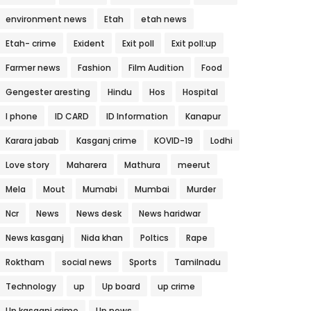
environment news
Etah
etah news
Etah- crime
Exident
Exit poll
Exit poll:up
Farmer news
Fashion
Film Audition
Food
Gengester aresting
Hindu
Hos
Hospital
I phone
ID CARD
ID Information
Kanapur
Karara jabab
Kasganj crime
KOVID-19
Lodhi
Love story
Maharera
Mathura
meerut
Mela
Mout
Mumabi
Mumbai
Murder
Ncr
News
News desk
News haridwar
News kasganj
Nida khan
Poltics
Rape
Roktham
social news
Sports
Tamilnadu
Technology
up
Up board
up crime
Up kasganj crime
Up news