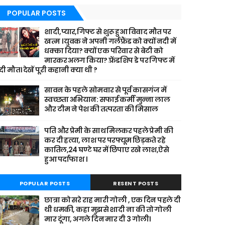
POPULAR POSTS
शादी,प्यार,गिफ्ट से शुरू हुआ विवाद मौत पर
खत्म । युवक ने अपनी गर्लफ्रैंड को क्यों नदी में
धक्का दिया? क्यों एक परिवार से बेटी को
मारकर अलग किया? फ़्रेंडशिप डे पर गिफ्ट में
दी मौत। देखें पूरी कहानी क्या थी ?
सावन के पहले सोमवार से पूर्व कासगंज में
स्वच्छता अभियान: सफाई कर्मी मुन्ना लाल
और टीम ने पेश की तत्परता की मिसाल
पति और प्रेमी के साथ मिलकर पहले प्रेमी की
कर दी हत्या, लाश पर परफ्यूम छिड़कते रहे
कातिल,24 घण्टे घर में छिपाए रखे लाश,ऐसे
हुआ पर्दाफाश ।
POPULAR POSTS
RESENT POSTS
छात्रा को सरे राह मारी गोली , एक दिन पहले दी
थी धमकी, कहा मुझसे शादी ना की तो गोली
मार दूंगा, अगले दिन मार दी 3 गोली।