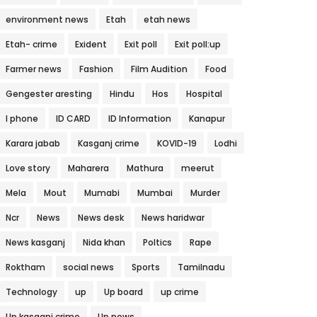
environment news
Etah
etah news
Etah- crime
Exident
Exit poll
Exit poll:up
Farmer news
Fashion
Film Audition
Food
Gengester aresting
Hindu
Hos
Hospital
I phone
ID CARD
ID Information
Kanapur
Karara jabab
Kasganj crime
KOVID-19
Lodhi
Love story
Maharera
Mathura
meerut
Mela
Mout
Mumabi
Mumbai
Murder
Ncr
News
News desk
News haridwar
News kasganj
Nida khan
Poltics
Rape
Roktham
social news
Sports
Tamilnadu
Technology
up
Up board
up crime
Up kasganj crime
Up news