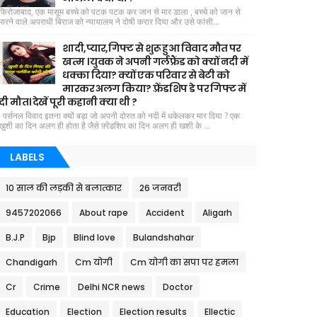
फिरोजाबाद, एक मासूम बच्चे को पटक पटक कर जान से मार डाला , बच्चे को जान से
मारने वाले अपराधी बिराज को न्यायालय ने दोषी करार दिया और उसे फांसी...
शादी,प्यार,गिफ्ट से शुरू हुआ विवाद मौत पर
खत्म । युवक ने अपनी गर्लफ्रैंड को क्यों नदी में
धक्का दिया? क्यों एक परिवार से बेटी को
मारकर अलग किया? फ़्रेंडशिप डे पर गिफ्ट में
दी मौत। देखें पूरी कहानी क्या थी ?
पर्सनल विवाद इतना क्यों बड़ा जो अपनी दोस्त को नदी में धकेलकर मार दिया ? एक
खुशी का दिन अलग ही होता है जैसे फ़्रेंडशिप का दिन अलग ही खशी के ...
LABELS
10 साल की लड़की से बलात्कार
26 जनवरी
9457202066
About rape
Accident
Aligarh
B.J.P
Bjp
Blind love
Bulandshahar
Chandigarh
Cm योगी
Cm योगी का सपा पर हमला
Cr
Crime
Delhi NCR news
Doctor
Education
Election
Election results
Ellectic