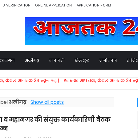
ID VERIFICATION
ONLINE APPLICATION
APPLICATION FORM
कासगंज
अलीगढ़
राजनीती
खेलकूद
मनोरंजन
धार्म
जतक 24 न्यूज पर, | हर खबर आप तक, केवल आजतक 24 न्यूज पर,​ | 
abel
अलीगढ़
.
Show all posts
 व महानगर की संयुक्त कार्यकारिणी बैठक
न्न