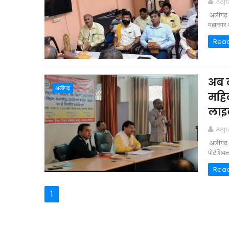
Aaj
अलीगढ़ भ
महानगर क
Rea
अब ल
अलीगढ़
महिल
लाइव
Aaj
अलीगढ़ 0
पोटैंशिय
Rea
1