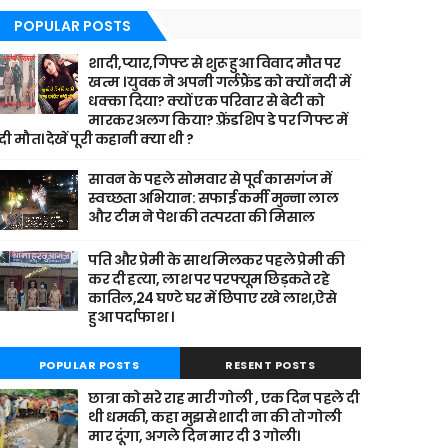
POPULAR POSTS
शादी,प्यार,गिफ्ट से शुरू हुआ विवाद मौत पर
खत्म । युवक ने अपनी गर्लफ्रैंड को क्यों नदी में
धक्का दिया? क्यों एक परिवार से बेटी को
मारकर अलग किया? फ़्रेंडशिप डे पर गिफ्ट में
दी मौत। देखें पूरी कहानी क्या थी ?
सावन के पहले सोमवार से पूर्व कासगंज में
स्वच्छता अभियान: सफाई कर्मी मुन्ना लाल
और टीम ने पेश की तत्परता की मिसाल
पति और प्रेमी के साथ मिलकर पहले प्रेमी की
कर दी हत्या, लाश पर परफ्यूम छिड़कते रहे
कातिल,24 घण्टे घर में छिपाए रखे लाश,ऐसे
हुआ पर्दाफाश ।
POPULAR POSTS
RESENT POSTS
छात्रा को सरे राह मारी गोली , एक दिन पहले दी
थी धमकी, कहा मुझसे शादी ना की तो गोली
मार दूंगा, अगले दिन मार दी 3 गोली।