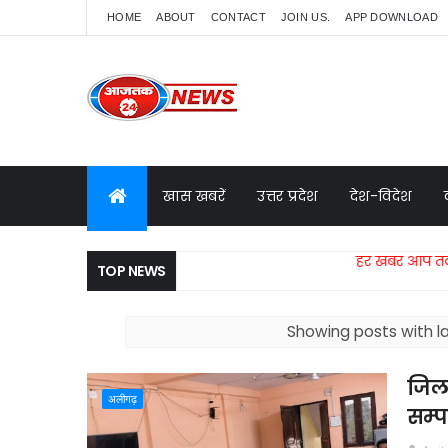
HOME
ABOUT
CONTACT
JOIN US.
APP DOWNLOAD
खास खबरें
उत्तर प्रदेश
देश-विदेश
हर खबर आप तक, केवल आ
TOP NEWS
Showing posts with l
जिला
अलीगढ़
सम्प