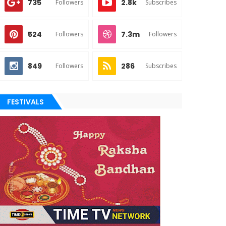
735
2.8k
Followers
Subscribes
524
7.3m
Followers
Followers
849
286
Followers
Subscribes
FESTIVALS