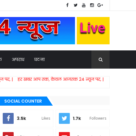
िक
अपराध
घटना
हर खबर आप तक, केवल आजतक 24 न्यूज पर, |
SOCIAL COUNTER
3.5k
1.7k
Likes
Followers