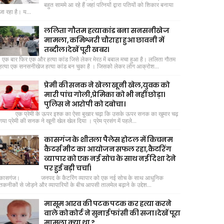
बहुत साममे आ रहे हैं जहां पत्नियों द्वारा पतियों को शिकार बनाया
जा रहा है। य...
ललिता गौतम हत्याकांड बना सनसनीखेज
मामला, कमिश्नरी चौराहा हुआ छावनी में
तब्दील। देखें पूरी खबर।
एक बार फिर एक और हत्या कांड जिसे लेकर मेरठ में बबाल मचा हुआ है। ललिता गौतम
हत्या एक सनसनीखेज हत्या कांड बन चुका है । जिसको लेकर लोग आक्रोश...
प्रेमी की सनक ने खेला खूनी खेल,युवक को
मारी पांच गोली,प्रेमिका को भी नहीं छोड़ा।
पुलिस ने आरोपी को दबोचा।
एक प्रेमी के ऊपर इश्क का ऐसा बुखार चढ़ा कि उसके ऊपर सनक का खुमार चढ़
गया प्रेमी की सनक ने खूनी खेल खेल दिया । प्रेम प्रसंग में पहले...
कासगंज के शीतला पैलेस होटल में किचनम
कैटर्स मीट का आयोजन सफल रहा,कैटरिंग
व्यापार को एक नई सोच के साथ नई दिशा देने
पर हुई बड़ी चर्चा।
कासगंज। जनपद के कैटरिंग व्यापार को एक नई सोच के साथ आधुनिक
तकनीकों से जोड़ने और व्यापारियों के बीच आपसी तालमेल बढ़ाने के उद्देश...
मासूम आरव की पटक पटक कर हत्या करने
वाले को कोर्ट ने सुनाई फांसी की सजा। देखें पूरा
मामला क्या था ?