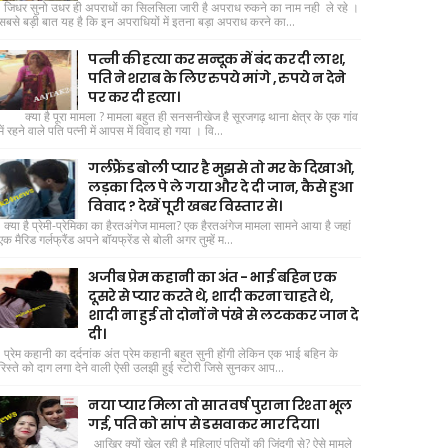
जिधर सुनो उधर ही अपराधों का सिलसिला जारी है अपराध रुकने का नाम नही ले रहे ।
सबसे बड़ी बात यह है कि इन अपराधियों में इतना बड़ा अपराध करने का...
पत्नी की हत्या कर सन्दूक में बंद कर दी लाश,
पति ने शराब के लिए रुपये मांगे , रुपये न देने
पर कर दी हत्या।
क्या है पूरा मामला ? मामला बहुत ही सनसनीखेज है सूरजगढ़ थाना क्षेत्र के एक गांव
में रहने वाले पति पत्नी में आपस में विवाद हो गया । वि...
गर्लफ्रैंड बोली प्यार है मुझसे तो मर के दिखाओ,
लड़का दिल पे ले गया और दे दी जान, कैसे हुआ
विवाद ? देखें पूरी खबर विस्तार से।
क्या है प्रेमी-प्रेमिका का हैरतअंगेज मामला? एक हैरतअंगेज मामला सामने आया है जहां
एक मैरिड गर्लफ्रैंड अपने बॉयफ्रेंड से बोली अगर तुम्हें म...
अजीब प्रेम कहानी का अंत - भाई बहिन एक
दूसरे से प्यार करते थे, शादी करना चाहते थे,
शादी ना हुई तो दोनों ने पंखे से लटककर जान दे
दी।
प्रेम कहानी का दर्दनांक अंत प्रेम कहानी बहुत सुनी होंगी लेकिन एक भाई बहिन के
रिस्ते को दाग लगा देने वाली ऐसी उलझी हुई स्टोरी जिसे सुनकर आप...
नया प्यार मिला तो सात वर्ष पुराना रिश्ता भूल
गई, पति को सांप से डसवाकर मार दिया।
आखिर क्यों खेल रही है महिलाएं पतियों की जिंदगी से? ऐसे मामले