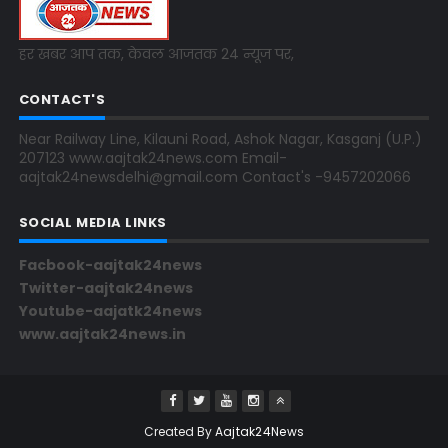
हर खबर आप तक, केवल आजतक 24 न्यूज पर,
CONTACT'S
Near Railway Line, Kilauni Road, Ashok Nagar, Kasganj (U.P.)
207123 www.aajtak24news.com Email-
aajtak24newsdelhi@gmail.com Contact's -9457202066
SOCIAL MEDIA LINKS
Facbook-aajtak24news
Twitter-aajtak24news
Youtube-aajatk24news
www.aajtak24news.in
Created By
Aajtak24News