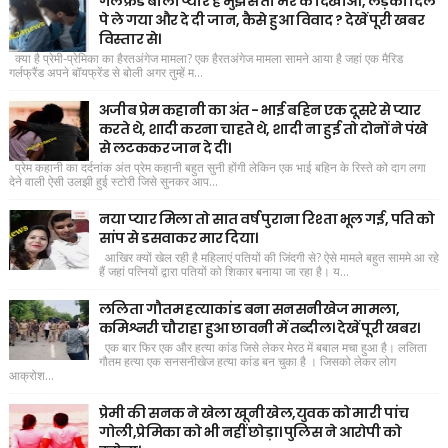
गर्लफ्रैंड बोली प्यार है मुझसे तो मर के दिखाओ, लड़का दिल
पे ले गया और दे दी जान, कैसे हुआ विवाद ? देखें पूरी खबर
विस्तार से।
क्या है प्रेमी-प्रेमिका का हैरतअंगेज मामला? एक हैरतअंगेज मामला सामने आया है जहां एक मैरिड
गर्लफ्रैंड अपने बॉयफ्रेंड से बोली अगर तुम्हें म...
अजीब प्रेम कहानी का अंत - भाई बहिन एक दूसरे से प्यार
करते थे, शादी करना चाहते थे, शादी ना हुई तो दोनों ने पंखे
से लटककर जान दे दी।
प्रेम कहानी का दर्दनांक अंत प्रेम कहानी बहुत सुनी होंगी लेकिन एक भाई बहिन के रिस्ते को दाग लगा
देने वाली ऐसी उलझी हुई स्टोरी जिसे सुनकर आप...
नया प्यार मिला तो सात वर्ष पुराना रिश्ता भूल गई, पति को
सांप से डसवाकर मार दिया।
आखिर क्यों खेल रही है महिलाएं पतियों की जिंदगी से? ऐसे मामले बहुत साममे आ रहे
हैं जहां पत्नियों द्वारा पतियों को शिकार बनाया जा रहा है। य...
ललिता गौतम हत्याकांड बना सनसनीखेज मामला,
कमिश्नरी चौराहा हुआ छावनी में तब्दील। देखें पूरी खबर।
एक बार फिर एक और हत्या कांड जिसे लेकर मेरठ में बबाल मचा हुआ है। ललिता
गौतम हत्या एक सनसनीखेज हत्या कांड बन चुका है । जिसको लेकर लोग
आक्रोश...
प्रेमी की सनक ने खेला खूनी खेल,युवक को मारी पांच
गोली,प्रेमिका को भी नहीं छोड़ा। पुलिस ने आरोपी को