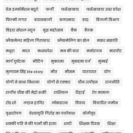
प्रेस इन्फॉर्मेशन ब्यूरो
फर्जी
फर्रुखाबाद
फर्रुखाबाद उत्तर प्रदेश
फिल्मी जगत
बयानबाजी
बलात्कार
बाढ़
बिजली विभाग
बिहार सोशल न्यूज
बुद्ध महोत्सव
बैंक
बैठक
ब्लैकमेलर महिला गिरफ्तार
ब्लैकमेलिंग का खेल
मकर संक्रांति
मथुरा
मदत
मध्यप्रदेश
मन की बात
मनोरंजन
मारपीट
मार्ग दुर्घटना
मीटिंग
मुकदमा
मुकद्दमा दर्ज
मुम्बई
मुलायम सिंह life story
मौत
मौसम
यातायात
योग
योगी ने साधा निशाना
योगी से टक्कर
यौन उत्पीड़न
राजनीति
राजीव चौक की मेट्रो रुकी
राशिफल
रिहाई
रेप मामला
रोड शो
लाइन हाजिर
लॉकडाउन
विवाद
विवादित जमीन
वृक्षारोपण
वेश्यावृति गिरोह का पर्दाफाश
वॉलीवुड
शक्की पति ने की पत्नी की हत्या
शादी
शिक्षक दिवस
शिक्षा