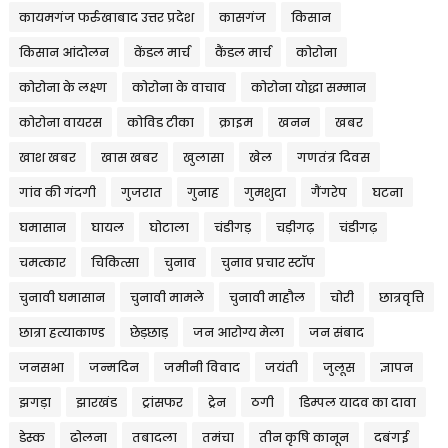
कायमगंज फर्रुखाबाद उत्तर प्रदेश
कासगंज
किसान
किसान आंदोलन
केंडल मार्च
कैंडल मार्च
कोरोना
कोरोना के लक्ष्ण
कोरोना के वाचाव
कोरोना योद्धा सम्मान
कोरोना वायरस
कोविड टीका
क्राइम
खनन
खबर
खाश खबर
खास खबर
खुलासा
खेल
गणतंत्र दिवस
गांव की गंदगी
गुजरात
गुनाह
गुमशुदा
गैंगरेप
घटना
घमासान
घायल
घोटाला
चंडीगड़
चड़ीगढ़
चंडीगढ़
चमत्कार
चिकित्सा
चुनाव
चुनाव प्रचार स्टॉप
चुनावी घमासान
चुनावी मामले
चुनावी माहौल
चोरी
छात्रवृत्ति
छात्रा हत्याकाण्ड
छेड़छाड़
जन आरोग्य मेला
जन संबाद
जनसभा
जन्मदिन
जमीनी विवाद
जयंती
जुलूस
ज्ञापन
झगड़ा
झारखंड
ट्रांसफर
ट्रेन
ठगी
डिम्पल यादव का दावा
डेस्क
ढोलना
तबादला
तमंचा
तीन कृषि कानून
दबंगई