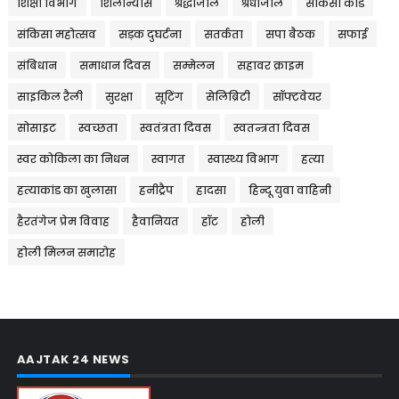
शिक्षा विभाग
शिलान्यास
श्रद्धांजलि
श्रधांजलि
संकिसा कांड
संकिसा महोत्सव
सड़क दुघर्टना
सतर्कता
सपा बैठक
सफाई
संबिधान
समाधान दिवस
सम्मेलन
सहावर क्राइम
साइकिल रैली
सुरक्षा
सूटिंग
सेलिब्रिटी
सॉफ्टवेयर
सोसाइट
स्वच्छता
स्वतंत्रता दिवस
स्वतन्त्रता दिवस
स्वर कोकिला का निधन
स्वागत
स्वास्थ्य विभाग
हत्या
हत्याकांड का खुलासा
हनीट्रैप
हादसा
हिन्दू युवा वाहिनी
हैरतंगेज प्रेम विवाह
हैवानियत
हॉट
होली
होली मिलन समारोह
AAJTAK 24 NEWS