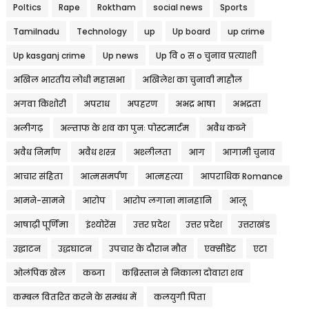
Poltics
Rape
Roktham
social news
Sports
Tamilnadu
Technology
up
Up board
up crime
Up kasganj crime
Up news
Up वि o स o चुनाव प्रत्याशी
अखिल भारतीय लोधी महासभा
अखिलेश का चुनावी माहौल
अगवा किशोरी
अपराध
अपहरण
अभद्र भाषा
अभद्रता
अलीगढ़
अल्ताफ के शव का पुनः पोस्टमार्टम
अवैध कब्जे
अवैध निर्माण
अवैध शस्त्र
अश्लीलता
आग
आगामी चुनाव
आचार संहिता
आत्मसमर्पण
आत्महत्या
आपराधिक Romance
आमने-सामने
आरोप
आरोप लगाना मानहानि
आलू
आषाढ़ी पूर्णिमा
इंश्योरेंस
उत्तर प्रदेश
उत्तर प्रदेश
उत्तराखंड
उद्घाटन
उद्धघाटन
उपचार के दौरान मौत
एक्सीडेंट
एटा
ओलंपिक खेल
कब्जा
कब्रिस्तान से निकाला दोवारा शव
कम्बल वितरित करने के सम्बंध में
कलयुगी पिता