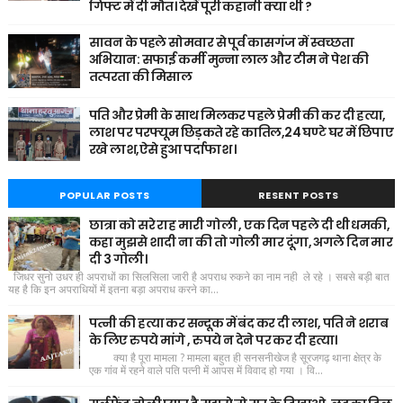
गिफ्ट में दी मौत। देखें पूरी कहानी क्या थी ?
सावन के पहले सोमवार से पूर्व कासगंज में स्वच्छता
अभियान: सफाई कर्मी मुन्ना लाल और टीम ने पेश की
तत्परता की मिसाल
पति और प्रेमी के साथ मिलकर पहले प्रेमी की कर दी हत्या,
लाश पर परफ्यूम छिड़कते रहे कातिल,24 घण्टे घर में छिपाए
रखे लाश,ऐसे हुआ पर्दाफाश ।
POPULAR POSTS
RESENT POSTS
छात्रा को सरे राह मारी गोली , एक दिन पहले दी थी धमकी,
कहा मुझसे शादी ना की तो गोली मार दूंगा, अगले दिन मार
दी 3 गोली।
जिधर सुनो उधर ही अपराधों का सिलसिला जारी है अपराध रुकने का नाम नही ले रहे । सबसे बड़ी बात
यह है कि इन अपराधियों में इतना बड़ा अपराध करने का...
पत्नी की हत्या कर सन्दूक में बंद कर दी लाश, पति ने शराब
के लिए रुपये मांगे , रुपये न देने पर कर दी हत्या।
क्या है पूरा मामला ? मामला बहुत ही सनसनीखेज है सूरजगढ़ थाना क्षेत्र के
एक गांव में रहने वाले पति पत्नी में आपस में विवाद हो गया । वि...