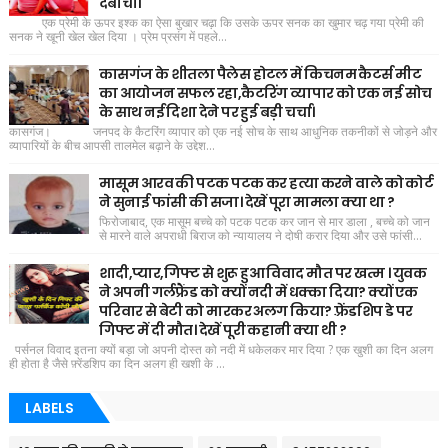
दबोचा।
एक प्रेमी के ऊपर इश्क का ऐसा बुखार चढ़ा कि उसके ऊपर सनक का खुमार चढ़ गया प्रेमी की
सनक ने खूनी खेल खेल दिया । प्रेम प्रसंग में पहले...
कासगंज के शीतला पैलेस होटल में किचनम कैटर्स मीट
का आयोजन सफल रहा,कैटरिंग व्यापार को एक नई सोच
के साथ नई दिशा देने पर हुई बड़ी चर्चा।
कासगंज। जनपद के कैटरिंग व्यापार को एक नई सोच के साथ आधुनिक तकनीकों से जोड़ने और
व्यापारियों के बीच आपसी तालमेल बढ़ाने के उद्देश...
मासूम आरव की पटक पटक कर हत्या करने वाले को कोर्ट
ने सुनाई फांसी की सजा। देखें पूरा मामला क्या था ?
फिरोजाबाद, एक मासूम बच्चे को पटक पटक कर जान से मार डाला , बच्चे को जान
से मारने वाले अपराधी बिराज को न्यायालय ने दोषी करार दिया और उसे फांसी...
शादी,प्यार,गिफ्ट से शुरू हुआ विवाद मौत पर खत्म । युवक
ने अपनी गर्लफ्रैंड को क्यों नदी में धक्का दिया? क्यों एक
परिवार से बेटी को मारकर अलग किया? फ़्रेंडशिप डे पर
गिफ्ट में दी मौत। देखें पूरी कहानी क्या थी ?
पर्सनल विवाद इतना क्यों बड़ा जो अपनी दोस्त को नदी में धकेलकर मार दिया ? एक खुशी का दिन अलग
ही होता है जैसे फ़्रेंडशिप का दिन अलग ही खशी के ...
LABELS