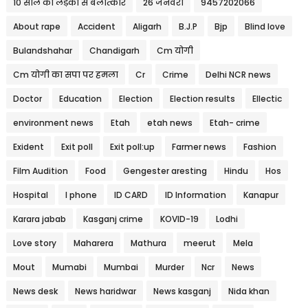
10 साल की लड़की से बलात्कार
26 जनवरी
9457202066
About rape
Accident
Aligarh
B.J.P
Bjp
Blind love
Bulandshahar
Chandigarh
Cm योगी
Cm योगी का सपा पर हमला
Cr
Crime
Delhi NCR news
Doctor
Education
Election
Election results
Ellectic
environment news
Etah
etah news
Etah- crime
Exident
Exit poll
Exit poll:up
Farmer news
Fashion
Film Audition
Food
Gengester aresting
Hindu
Hos
Hospital
I phone
ID CARD
ID Information
Kanapur
Karara jabab
Kasganj crime
KOVID-19
Lodhi
Love story
Maharera
Mathura
meerut
Mela
Mout
Mumabi
Mumbai
Murder
Ncr
News
News desk
News haridwar
News kasganj
Nida khan