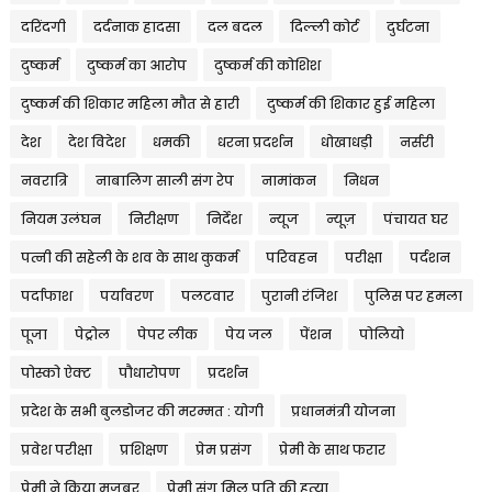
दरिंदगी
दर्दनाक हादसा
दल बदल
दिल्ली कोर्ट
दुर्घटना
दुष्कर्म
दुष्कर्म का आरोप
दुष्कर्म की कोशिश
दुष्कर्म की शिकार महिला मौत से हारी
दुष्कर्म की शिकार हुई महिला
देश
देश विदेश
धमकी
धरना प्रदर्शन
धोखाधड़ी
नर्सरी
नवरात्रि
नाबालिग साली संग रेप
नामांकन
निधन
नियम उलंघन
निरीक्षण
निर्देश
न्यूज
न्यूज़
पंचायत घर
पत्नी की सहेली के शव के साथ कुकर्म
परिवहन
परीक्षा
पर्दशन
पर्दाफाश
पर्यावरण
पलटवार
पुरानी रंजिश
पुलिस पर हमला
पूजा
पेट्रोल
पेपर लीक
पेय जल
पेंशन
पोलियो
पोस्को ऐक्ट
पौधारोपण
प्रदर्शन
प्रदेश के सभी बुलडोजर की मरम्मत : योगी
प्रधानमंत्री योजना
प्रवेश परीक्षा
प्रशिक्षण
प्रेम प्रसंग
प्रेमी के साथ फरार
प्रेमी ने किया मजबूर
प्रेमी संग मिल पति की हत्या