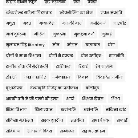
बिहार सोशल न्यूज
बुद्ध महोत्सव
बैंक
बैठक
ब्लैकमेलर महिला गिरफ्तार
ब्लैकमेलिंग का खेल
मकर संक्रांति
मथुरा
मदत
मध्यप्रदेश
मन की बात
मनोरंजन
मारपीट
मार्ग दुर्घटना
मीटिंग
मुकदमा
मुकद्दमा दर्ज
मुम्बई
मुलायम सिंह life story
मौत
मौसम
यातायात
योग
योगी ने साधा निशाना
योगी से टक्कर
यौन उत्पीड़न
राजनीति
राजीव चौक की मेट्रो रुकी
राशिफल
रिहाई
रेप मामला
रोड शो
लाइन हाजिर
लॉकडाउन
विवाद
विवादित जमीन
वृक्षारोपण
वेश्यावृति गिरोह का पर्दाफाश
वॉलीवुड
शक्की पति ने की पत्नी की हत्या
शादी
शिक्षक दिवस
शिक्षा
शिक्षा विभाग
शिलान्यास
श्रद्धांजलि
श्रधांजलि
संकिसा कांड
संकिसा महोत्सव
सड़क दुघर्टना
सतर्कता
सपा बैठक
सफाई
संबिधान
समाधान दिवस
सम्मेलन
सहावर क्राइम