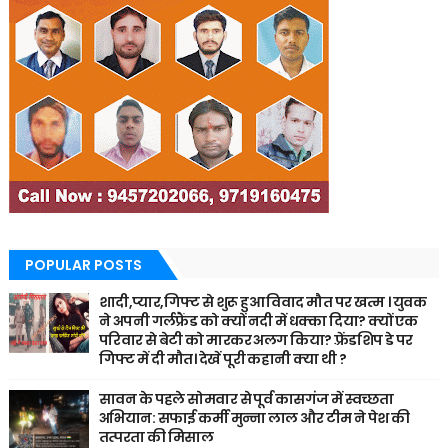
POPULAR POSTS
शादी,प्यार,गिफ्ट से शुरू हुआ विवाद मौत पर खत्म । युवक
ने अपनी गर्लफ्रैंड को क्यों नदी में धक्का दिया? क्यों एक
परिवार से बेटी को मारकर अलग किया? फ़्रेंडशिप डे पर
गिफ्ट में दी मौत। देखें पूरी कहानी क्या थी ?
सावन के पहले सोमवार से पूर्व कासगंज में स्वच्छता
अभियान: सफाई कर्मी मुन्ना लाल और टीम ने पेश की
तत्परता की मिसाल