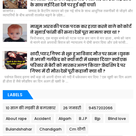
के साथ नई दिशा देने पर हुई बड़ी चर्चा।
कासगंज। जनपद के कैटरिंग व्यापार को एक नई सोच के साथ आधुनिक तकनीकों से जोड़ने और
व्यापारियों के बीच आपसी तालमेल बढ़ाने के उद्देश...
मासूम आरव की पटक पटक कर हत्या करने वाले को कोर्ट
ने सुनाई फांसी की सजा। देखें पूरा मामला क्या था ?
फिरोजाबाद, एक मासूम बच्चे को पटक पटक कर जान से मार डाला , बच्चे को जान
से मारने वाले अपराधी बिराज को न्यायालय ने दोषी करार दिया और उसे फांसी...
शादी,प्यार,गिफ्ट से शुरू हुआ विवाद मौत पर खत्म । युवक
ने अपनी गर्लफ्रैंड को क्यों नदी में धक्का दिया? क्यों एक
परिवार से बेटी को मारकर अलग किया? फ़्रेंडशिप डे पर
गिफ्ट में दी मौत। देखें पूरी कहानी क्या थी ?
पर्सनल विवाद इतना क्यों बड़ा जो अपनी दोस्त को नदी में धकेलकर मार दिया ? एक खुशी का दिन अलग
ही होता है जैसे फ़्रेंडशिप का दिन अलग ही खशी के ...
LABELS
10 साल की लड़की से बलात्कार
26 जनवरी
9457202066
About rape
Accident
Aligarh
B.J.P
Bjp
Blind love
Bulandshahar
Chandigarh
Cm योगी