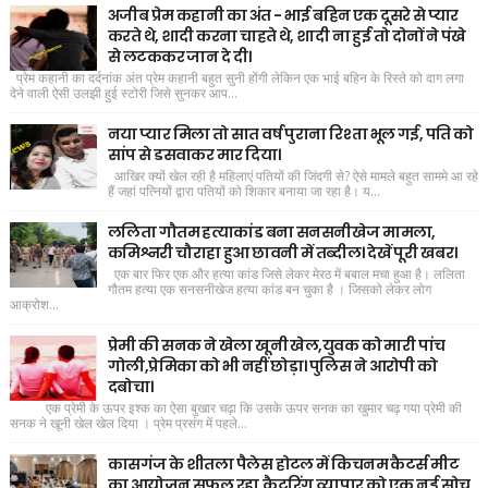
अजीब प्रेम कहानी का अंत - भाई बहिन एक दूसरे से प्यार
करते थे, शादी करना चाहते थे, शादी ना हुई तो दोनों ने पंखे
से लटककर जान दे दी।
प्रेम कहानी का दर्दनांक अंत प्रेम कहानी बहुत सुनी होंगी लेकिन एक भाई बहिन के रिस्ते को दाग लगा
देने वाली ऐसी उलझी हुई स्टोरी जिसे सुनकर आप...
नया प्यार मिला तो सात वर्ष पुराना रिश्ता भूल गई, पति को
सांप से डसवाकर मार दिया।
आखिर क्यों खेल रही है महिलाएं पतियों की जिंदगी से? ऐसे मामले बहुत साममे आ रहे
हैं जहां पत्नियों द्वारा पतियों को शिकार बनाया जा रहा है। य...
ललिता गौतम हत्याकांड बना सनसनीखेज मामला,
कमिश्नरी चौराहा हुआ छावनी में तब्दील। देखें पूरी खबर।
एक बार फिर एक और हत्या कांड जिसे लेकर मेरठ में बबाल मचा हुआ है। ललिता
गौतम हत्या एक सनसनीखेज हत्या कांड बन चुका है । जिसको लेकर लोग
आक्रोश...
प्रेमी की सनक ने खेला खूनी खेल,युवक को मारी पांच
गोली,प्रेमिका को भी नहीं छोड़ा। पुलिस ने आरोपी को
दबोचा।
एक प्रेमी के ऊपर इश्क का ऐसा बुखार चढ़ा कि उसके ऊपर सनक का खुमार चढ़ गया प्रेमी की
सनक ने खूनी खेल खेल दिया । प्रेम प्रसंग में पहले...
कासगंज के शीतला पैलेस होटल में किचनम कैटर्स मीट
का आयोजन सफल रहा,कैटरिंग व्यापार को एक नई सोच