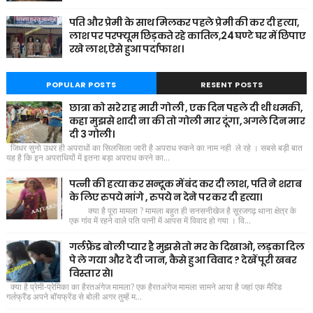
पति और प्रेमी के साथ मिलकर पहले प्रेमी की कर दी हत्या,
लाश पर परफ्यूम छिड़कते रहे कातिल,24 घण्टे घर में छिपाए
रखे लाश,ऐसे हुआ पर्दाफाश ।
POPULAR POSTS
RESENT POSTS
छात्रा को सरे राह मारी गोली , एक दिन पहले दी थी धमकी,
कहा मुझसे शादी ना की तो गोली मार दूंगा, अगले दिन मार
दी 3 गोली।
जिधर सुनो उधर ही अपराधों का सिलसिला जारी है अपराध रुकने का नाम नही ले रहे । सबसे बड़ी बात
यह है कि इन अपराधियों में इतना बड़ा अपराध करने का...
पत्नी की हत्या कर सन्दूक में बंद कर दी लाश, पति ने शराब
के लिए रुपये मांगे , रुपये न देने पर कर दी हत्या।
क्या है पूरा मामला ? मामला बहुत ही सनसनीखेज है सूरजगढ़ थाना क्षेत्र के
एक गांव में रहने वाले पति पत्नी में आपस में विवाद हो गया । वि...
गर्लफ्रैंड बोली प्यार है मुझसे तो मर के दिखाओ, लड़का दिल
पे ले गया और दे दी जान, कैसे हुआ विवाद ? देखें पूरी खबर
विस्तार से।
क्या है प्रेमी-प्रेमिका का हैरतअंगेज मामला? एक हैरतअंगेज मामला सामने आया है जहां एक मैरिड
गर्लफ्रैंड अपने बॉयफ्रेंड से बोली अगर तुम्हें म...