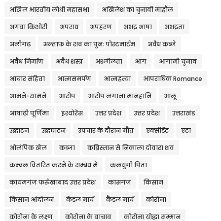
अखिल भारतीय लोधी महासभा
अखिलेश का चुनावी माहौल
अगवा किशोरी
अपराध
अपहरण
अभद्र भाषा
अभद्रता
अलीगढ़
अल्ताफ के शव का पुनः पोस्टमार्टम
अवैध कब्जे
अवैध निर्माण
अवैध शस्त्र
अश्लीलता
आग
आगामी चुनाव
आचार संहिता
आत्मसमर्पण
आत्महत्या
आपराधिक Romance
आमने-सामने
आरोप
आरोप लगाना मानहानि
आलू
आषाढ़ी पूर्णिमा
इंश्योरेंस
उत्तर प्रदेश
उत्तर प्रदेश
उत्तराखंड
उद्घाटन
उद्धघाटन
उपचार के दौरान मौत
एक्सीडेंट
एटा
ओलंपिक खेल
कब्जा
कब्रिस्तान से निकाला दोवारा शव
कम्बल वितरित करने के सम्बंध में
कलयुगी पिता
कायमगंज फर्रुखाबाद उत्तर प्रदेश
कासगंज
किसान
किसान आंदोलन
केंडल मार्च
कैंडल मार्च
कोरोना
कोरोना के लक्ष्ण
कोरोना के वाचाव
कोरोना योद्धा सम्मान