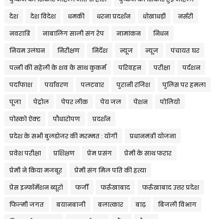
देश
देश विदेश
धमकी
धरना प्रदर्शन
धोखाधड़ी
नर्सरी
नवरात्रि
नाबालिग साली संग रेप
नामांकन
निधन
नियम उलंघन
निरीक्षण
निर्देश
न्यूज
न्यूज़
पंचायत घर
पत्नी की सहेली के शव के साथ कुकर्म
परिवहन
परीक्षा
पर्दशन
पर्दाफाश
पर्यावरण
पलटवार
पुरानी रंजिश
पुलिस पर हमला
पूजा
पेट्रोल
पेपर लीक
पेय जल
पेंशन
पोलियो
पोस्को ऐक्ट
पौधारोपण
प्रदर्शन
प्रदेश के सभी बुलडोजर की मरम्मत : योगी
प्रधानमंत्री योजना
प्रवेश परीक्षा
प्रशिक्षण
प्रेम प्रसंग
प्रेमी के साथ फरार
प्रेमी ने किया मजबूर
प्रेमी संग मिल पति की हत्या
प्रेस इन्फॉर्मेशन ब्यूरो
फर्जी
फर्रुखाबाद
फर्रुखाबाद उत्तर प्रदेश
फिल्मी जगत
बयानबाजी
बलात्कार
बाढ़
बिजली विभाग