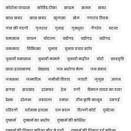
कोरोना वायरस
कोविड टीका
क्राइम
खनन
खबर
खाश खबर
खास खबर
खुलासा
खेल
गणतंत्र दिवस
गांव की गंदगी
गुजरात
गुनाह
गुमशुदा
गैंगरेप
घटना
घमासान
घायल
घोटाला
चंडीगड़
चड़ीगढ़
चंडीगढ़
चमत्कार
चिकित्सा
चुनाव
चुनाव प्रचार स्टॉप
चुनावी घमासान
चुनावी मामले
चुनावी माहौल
चोरी
छात्रवृत्ति
छात्रा हत्याकाण्ड
छेड़छाड़
जन आरोग्य मेला
जन संबाद
जनसभा
जन्मदिन
जमीनी विवाद
जयंती
जुलूस
ज्ञापन
झगड़ा
झारखंड
ट्रांसफर
ट्रेन
ठगी
डिम्पल यादव का दावा
डेस्क
ढोलना
तबादला
तमंचा
तीन कृषि कानून
दबंगई
दरिंदगी
दर्दनाक हादसा
दल बदल
दिल्ली कोर्ट
दुर्घटना
दुष्कर्म
दुष्कर्म का आरोप
दुष्कर्म की कोशिश
दुष्कर्म की शिकार महिला मौत से हारी
दुष्कर्म की शिकार हुई महिला