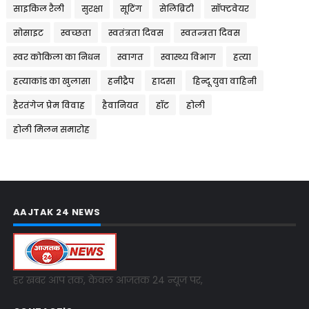
साइकिल रैली
सुरक्षा
सूटिंग
सेलिब्रिटी
सॉफ्टवेयर
सोसाइट
स्वच्छता
स्वतंत्रता दिवस
स्वतन्त्रता दिवस
स्वर कोकिला का निधन
स्वागत
स्वास्थ्य विभाग
हत्या
हत्याकांड का खुलासा
हनीट्रैप
हादसा
हिन्दू युवा वाहिनी
हैरतंगेज प्रेम विवाह
हैवानियत
हॉट
होली
होली मिलन समारोह
AAJTAK 24 NEWS
हर खबर आप तक, केवल आजतक 24 न्यूज पर,