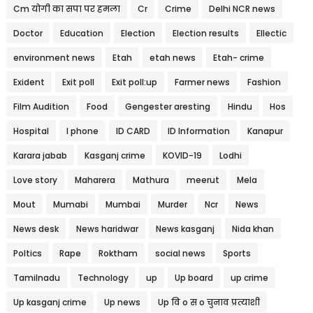
Cm योगी का सपा पर हमला
Cr
Crime
Delhi NCR news
Doctor
Education
Election
Election results
Ellectic
environment news
Etah
etah news
Etah- crime
Exident
Exit poll
Exit poll:up
Farmer news
Fashion
Film Audition
Food
Gengester aresting
Hindu
Hos
Hospital
I phone
ID CARD
ID Information
Kanapur
Karara jabab
Kasganj crime
KOVID-19
Lodhi
Love story
Maharera
Mathura
meerut
Mela
Mout
Mumabi
Mumbai
Murder
Ncr
News
News desk
News haridwar
News kasganj
Nida khan
Poltics
Rape
Roktham
social news
Sports
Tamilnadu
Technology
up
Up board
up crime
Up kasganj crime
Up news
Up वि o स o चुनाव प्रत्याशी