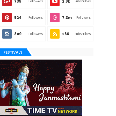
735
2.8k
Followers
Subscribes
524
7.3m
Followers
Followers
849
286
Followers
Subscribes
FESTIVALS