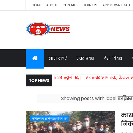
HOME
ABOUT
CONTACT
JOIN US.
APP DOWNLOAD
खास खबरें
उत्तर प्रदेश
देश-विदेश
क, केवल आजतक 24 न्यूज पर, | हर खबर आप तक, केवल आजतक 24 न्यू
TOP NEWS
Showing posts with label
कब्रिस्
कास
कब्रिस्तान से निकाला दोवारा शव
निक