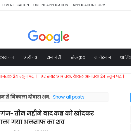
ID VERIFICATION
ONLINE APPLICATION
APPLICATION FORM
कासगंज
अलीगढ़
राजनीती
खेलकूद
मनोरंजन
धार्म
ज पर,​ | हर खबर आप तक, केवल आजतक 24 न्यूज पर, |
तान से निकाला दोवारा शव
.
Show all posts
गंज- तीन महीने बाद कब्र को खोदकर
ाला गया अलताफ का शव