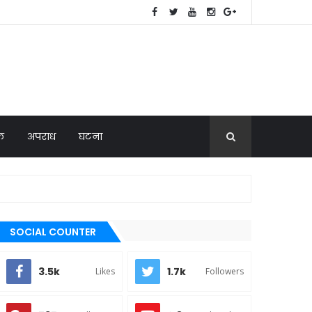
िक
अपराध
घटना
SOCIAL COUNTER
3.5k
1.7k
Likes
Followers