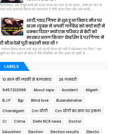
फिरोजाबाद, एक मासूम बच्चे को पटक पटक कर जान से मार डाला , बच्चे को जान से
मारने वाले अपराधी बिराज को न्यायालय ने दोषी करार दिया और उसे फांसी...
शादी,प्यार,गिफ्ट से शुरू हुआ विवाद मौत पर
खत्म । युवक ने अपनी गर्लफ्रैंड को क्यों नदी में
धक्का दिया? क्यों एक परिवार से बेटी को
मारकर अलग किया? फ़्रेंडशिप डे पर गिफ्ट में
दी मौत। देखें पूरी कहानी क्या थी ?
पर्सनल विवाद इतना क्यों बड़ा जो अपनी दोस्त को नदी में धकेलकर मार दिया ? एक
खुशी का दिन अलग ही होता है जैसे फ़्रेंडशिप का दिन अलग ही खशी के ...
LABELS
10 साल की लड़की से बलात्कार
26 जनवरी
9457202066
About rape
Accident
Aligarh
B.J.P
Bjp
Blind love
Bulandshahar
Chandigarh
Cm योगी
Cm योगी का सपा पर हमला
Cr
Crime
Delhi NCR news
Doctor
Education
Election
Election results
Ellectic