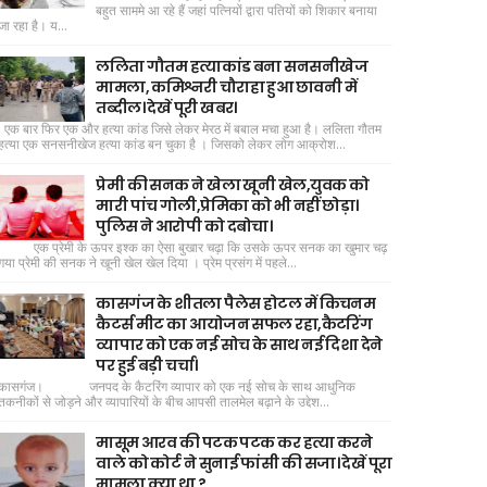
बहुत साममे आ रहे हैं जहां पत्नियों द्वारा पतियों को शिकार बनाया
जा रहा है। य...
ललिता गौतम हत्याकांड बना सनसनीखेज
मामला, कमिश्नरी चौराहा हुआ छावनी में
तब्दील। देखें पूरी खबर।
एक बार फिर एक और हत्या कांड जिसे लेकर मेरठ में बबाल मचा हुआ है। ललिता गौतम
हत्या एक सनसनीखेज हत्या कांड बन चुका है । जिसको लेकर लोग आक्रोश...
प्रेमी की सनक ने खेला खूनी खेल,युवक को
मारी पांच गोली,प्रेमिका को भी नहीं छोड़ा।
पुलिस ने आरोपी को दबोचा।
एक प्रेमी के ऊपर इश्क का ऐसा बुखार चढ़ा कि उसके ऊपर सनक का खुमार चढ़
गया प्रेमी की सनक ने खूनी खेल खेल दिया । प्रेम प्रसंग में पहले...
कासगंज के शीतला पैलेस होटल में किचनम
कैटर्स मीट का आयोजन सफल रहा,कैटरिंग
व्यापार को एक नई सोच के साथ नई दिशा देने
पर हुई बड़ी चर्चा।
कासगंज। जनपद के कैटरिंग व्यापार को एक नई सोच के साथ आधुनिक
तकनीकों से जोड़ने और व्यापारियों के बीच आपसी तालमेल बढ़ाने के उद्देश...
मासूम आरव की पटक पटक कर हत्या करने
वाले को कोर्ट ने सुनाई फांसी की सजा। देखें पूरा
मामला क्या था ?