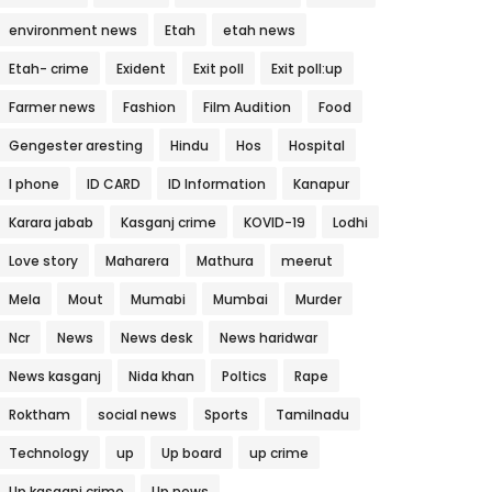
environment news
Etah
etah news
Etah- crime
Exident
Exit poll
Exit poll:up
Farmer news
Fashion
Film Audition
Food
Gengester aresting
Hindu
Hos
Hospital
I phone
ID CARD
ID Information
Kanapur
Karara jabab
Kasganj crime
KOVID-19
Lodhi
Love story
Maharera
Mathura
meerut
Mela
Mout
Mumabi
Mumbai
Murder
Ncr
News
News desk
News haridwar
News kasganj
Nida khan
Poltics
Rape
Roktham
social news
Sports
Tamilnadu
Technology
up
Up board
up crime
Up kasganj crime
Up news