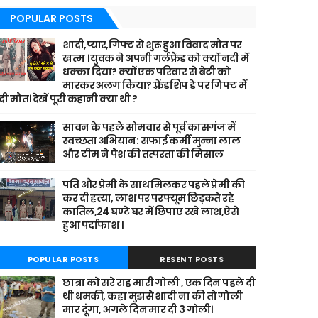
POPULAR POSTS
शादी,प्यार,गिफ्ट से शुरू हुआ विवाद मौत पर
खत्म । युवक ने अपनी गर्लफ्रैंड को क्यों नदी में
धक्का दिया? क्यों एक परिवार से बेटी को
मारकर अलग किया? फ़्रेंडशिप डे पर गिफ्ट में
दी मौत। देखें पूरी कहानी क्या थी ?
सावन के पहले सोमवार से पूर्व कासगंज में
स्वच्छता अभियान: सफाई कर्मी मुन्ना लाल
और टीम ने पेश की तत्परता की मिसाल
पति और प्रेमी के साथ मिलकर पहले प्रेमी की
कर दी हत्या, लाश पर परफ्यूम छिड़कते रहे
कातिल,24 घण्टे घर में छिपाए रखे लाश,ऐसे
हुआ पर्दाफाश ।
POPULAR POSTS
RESENT POSTS
छात्रा को सरे राह मारी गोली , एक दिन पहले दी
थी धमकी, कहा मुझसे शादी ना की तो गोली
मार दूंगा, अगले दिन मार दी 3 गोली।