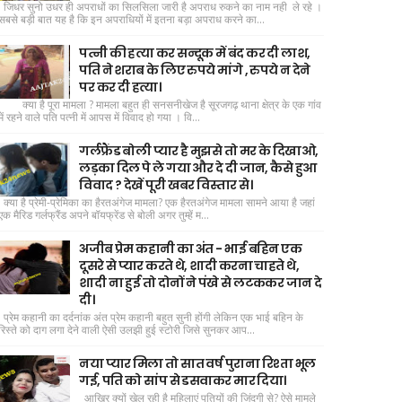
जिधर सुनो उधर ही अपराधों का सिलसिला जारी है अपराध रुकने का नाम नही ले रहे ।
सबसे बड़ी बात यह है कि इन अपराधियों में इतना बड़ा अपराध करने का...
पत्नी की हत्या कर सन्दूक में बंद कर दी लाश,
पति ने शराब के लिए रुपये मांगे , रुपये न देने
पर कर दी हत्या।
क्या है पूरा मामला ? मामला बहुत ही सनसनीखेज है सूरजगढ़ थाना क्षेत्र के एक गांव
में रहने वाले पति पत्नी में आपस में विवाद हो गया । वि...
गर्लफ्रैंड बोली प्यार है मुझसे तो मर के दिखाओ,
लड़का दिल पे ले गया और दे दी जान, कैसे हुआ
विवाद ? देखें पूरी खबर विस्तार से।
क्या है प्रेमी-प्रेमिका का हैरतअंगेज मामला? एक हैरतअंगेज मामला सामने आया है जहां
एक मैरिड गर्लफ्रैंड अपने बॉयफ्रेंड से बोली अगर तुम्हें म...
अजीब प्रेम कहानी का अंत - भाई बहिन एक
दूसरे से प्यार करते थे, शादी करना चाहते थे,
शादी ना हुई तो दोनों ने पंखे से लटककर जान दे
दी।
प्रेम कहानी का दर्दनांक अंत प्रेम कहानी बहुत सुनी होंगी लेकिन एक भाई बहिन के
रिस्ते को दाग लगा देने वाली ऐसी उलझी हुई स्टोरी जिसे सुनकर आप...
नया प्यार मिला तो सात वर्ष पुराना रिश्ता भूल
गई, पति को सांप से डसवाकर मार दिया।
आखिर क्यों खेल रही है महिलाएं पतियों की जिंदगी से? ऐसे मामले