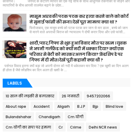
कासगंज। जनपद के कैटरिंग व्यापार को एक नई सोच के साथ आधुनिक तकनीकों से जोड़ने और
व्यापारियों के बीच आपसी तालमेल बढ़ाने के उद्देश...
मासूम आरव की पटक पटक कर हत्या करने वाले को कोर्ट
ने सुनाई फांसी की सजा। देखें पूरा मामला क्या था ?
फिरोजाबाद, एक मासूम बच्चे को पटक पटक कर जान से मार डाला , बच्चे को जान
से मारने वाले अपराधी बिराज को न्यायालय ने दोषी करार दिया और उसे फांसी...
शादी,प्यार,गिफ्ट से शुरू हुआ विवाद मौत पर खत्म । युवक
ने अपनी गर्लफ्रैंड को क्यों नदी में धक्का दिया? क्यों एक
परिवार से बेटी को मारकर अलग किया? फ़्रेंडशिप डे पर
गिफ्ट में दी मौत। देखें पूरी कहानी क्या थी ?
पर्सनल विवाद इतना क्यों बड़ा जो अपनी दोस्त को नदी में धकेलकर मार दिया ? एक खुशी का दिन अलग
ही होता है जैसे फ़्रेंडशिप का दिन अलग ही खशी के ...
LABELS
10 साल की लड़की से बलात्कार
26 जनवरी
9457202066
About rape
Accident
Aligarh
B.J.P
Bjp
Blind love
Bulandshahar
Chandigarh
Cm योगी
Cm योगी का सपा पर हमला
Cr
Crime
Delhi NCR news