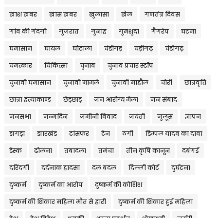
खाश खबर
खास खबर
खुलासा
खेल
गणतंत्र दिवस
गांव की गंदगी
गुजरात
गुनाह
गुमशुदा
गैंगरेप
घटना
घमासान
घायल
घोटाला
चंडीगड़
चड़ीगढ़
चंडीगढ़
चमत्कार
चिकित्सा
चुनाव
चुनाव प्रचार स्टॉप
चुनावी घमासान
चुनावी मामले
चुनावी माहौल
चोरी
छात्रवृत्ति
छात्रा हत्याकाण्ड
छेड़छाड़
जन आरोग्य मेला
जन संबाद
जनसभा
जन्मदिन
जमीनी विवाद
जयंती
जुलूस
ज्ञापन
झगड़ा
झारखंड
ट्रांसफर
ट्रेन
ठगी
डिम्पल यादव का दावा
डेस्क
ढोलना
तबादला
तमंचा
तीन कृषि कानून
दबंगई
दरिंदगी
दर्दनाक हादसा
दल बदल
दिल्ली कोर्ट
दुर्घटना
दुष्कर्म
दुष्कर्म का आरोप
दुष्कर्म की कोशिश
दुष्कर्म की शिकार महिला मौत से हारी
दुष्कर्म की शिकार हुई महिला