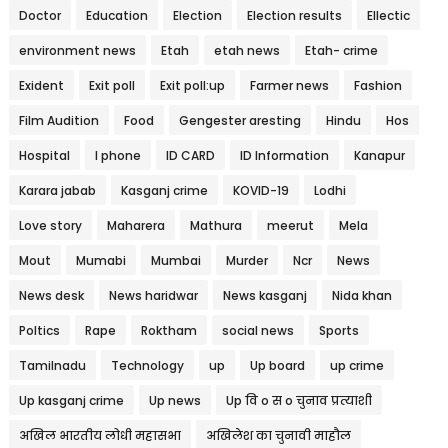
Doctor
Education
Election
Election results
Ellectic
environment news
Etah
etah news
Etah- crime
Exident
Exit poll
Exit poll:up
Farmer news
Fashion
Film Audition
Food
Gengester aresting
Hindu
Hos
Hospital
I phone
ID CARD
ID Information
Kanapur
Karara jabab
Kasganj crime
KOVID-19
Lodhi
Love story
Maharera
Mathura
meerut
Mela
Mout
Mumabi
Mumbai
Murder
Ncr
News
News desk
News haridwar
News kasganj
Nida khan
Poltics
Rape
Roktham
social news
Sports
Tamilnadu
Technology
up
Up board
up crime
Up kasganj crime
Up news
Up वि o स o चुनाव प्रत्याशी
अखिल भारतीय लोधी महासभा
अखिलेश का चुनावी माहौल