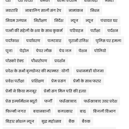
देश
देश विदेश
धमकी
धरना प्रदर्शन
धोखाधड़ी
नर्सरी
नवरात्रि
नाबालिग साली संग रेप
नामांकन
निधन
नियम उलंघन
निरीक्षण
निर्देश
न्यूज
न्यूज़
पंचायत घर
पत्नी की सहेली के शव के साथ कुकर्म
परिवहन
परीक्षा
पर्दशन
पर्दाफाश
पर्यावरण
पलटवार
पुरानी रंजिश
पुलिस पर हमला
पूजा
पेट्रोल
पेपर लीक
पेय जल
पेंशन
पोलियो
पोस्को ऐक्ट
पौधारोपण
प्रदर्शन
प्रदेश के सभी बुलडोजर की मरम्मत : योगी
प्रधानमंत्री योजना
प्रवेश परीक्षा
प्रशिक्षण
प्रेम प्रसंग
प्रेमी के साथ फरार
प्रेमी ने किया मजबूर
प्रेमी संग मिल पति की हत्या
प्रेस इन्फॉर्मेशन ब्यूरो
फर्जी
फर्रुखाबाद
फर्रुखाबाद उत्तर प्रदेश
फिल्मी जगत
बयानबाजी
बलात्कार
बाढ़
बिजली विभाग
बिहार सोशल न्यूज
बुद्ध महोत्सव
बैंक
बैठक