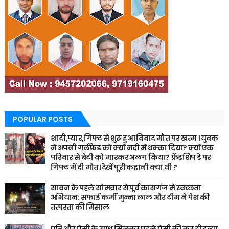
POPULAR POSTS
शादी,प्यार,गिफ्ट से शुरू हुआ विवाद मौत पर खत्म । युवक
ने अपनी गर्लफ्रैंड को क्यों नदी में धक्का दिया? क्यों एक
परिवार से बेटी को मारकर अलग किया? फ़्रेंडशिप डे पर
गिफ्ट में दी मौत। देखें पूरी कहानी क्या थी ?
सावन के पहले सोमवार से पूर्व कासगंज में स्वच्छता
अभियान: सफाई कर्मी मुन्ना लाल और टीम ने पेश की
तत्परता की मिसाल