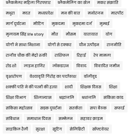
ब्लैकमेलर महिला गिरफ्तार
ब्लैकमेलिंग का खेल
मकर संक्रांति
मथुरा
मदत
मध्यप्रदेश
मन की बात
मनोरंजन
मारपीट
मार्ग दुर्घटना
मीटिंग
मुकदमा
मुकद्दमा दर्ज
मुम्बई
मुलायम सिंह life story
मौत
मौसम
यातायात
योग
योगी ने साधा निशाना
योगी से टक्कर
यौन उत्पीड़न
राजनीति
राजीव चौक की मेट्रो रुकी
राशिफल
रिहाई
रेप मामला
रोड शो
लाइन हाजिर
लॉकडाउन
विवाद
विवादित जमीन
वृक्षारोपण
वेश्यावृति गिरोह का पर्दाफाश
वॉलीवुड
शक्की पति ने की पत्नी की हत्या
शादी
शिक्षक दिवस
शिक्षा
शिक्षा विभाग
शिलान्यास
श्रद्धांजलि
श्रधांजलि
संकिसा कांड
संकिसा महोत्सव
सड़क दुघर्टना
सतर्कता
सपा बैठक
सफाई
संबिधान
समाधान दिवस
सम्मेलन
सहावर क्राइम
साइकिल रैली
सुरक्षा
सूटिंग
सेलिब्रिटी
सॉफ्टवेयर