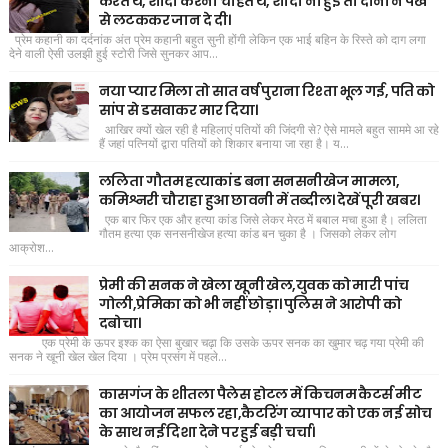
करते थे, शादी करना चाहते थे, शादी ना हुई तो दोनों ने पंखे
से लटककर जान दे दी।
प्रेम कहानी का दर्दनांक अंत प्रेम कहानी बहुत सुनी होंगी लेकिन एक भाई बहिन के रिस्ते को दाग लगा
देने वाली ऐसी उलझी हुई स्टोरी जिसे सुनकर आप...
नया प्यार मिला तो सात वर्ष पुराना रिश्ता भूल गई, पति को
सांप से डसवाकर मार दिया।
आखिर क्यों खेल रही है महिलाएं पतियों की जिंदगी से? ऐसे मामले बहुत साममे आ रहे
हैं जहां पत्नियों द्वारा पतियों को शिकार बनाया जा रहा है। य...
ललिता गौतम हत्याकांड बना सनसनीखेज मामला,
कमिश्नरी चौराहा हुआ छावनी में तब्दील। देखें पूरी खबर।
एक बार फिर एक और हत्या कांड जिसे लेकर मेरठ में बबाल मचा हुआ है। ललिता
गौतम हत्या एक सनसनीखेज हत्या कांड बन चुका है । जिसको लेकर लोग
आक्रोश...
प्रेमी की सनक ने खेला खूनी खेल,युवक को मारी पांच
गोली,प्रेमिका को भी नहीं छोड़ा। पुलिस ने आरोपी को
दबोचा।
एक प्रेमी के ऊपर इश्क का ऐसा बुखार चढ़ा कि उसके ऊपर सनक का खुमार चढ़ गया प्रेमी की
सनक ने खूनी खेल खेल दिया । प्रेम प्रसंग में पहले...
कासगंज के शीतला पैलेस होटल में किचनम कैटर्स मीट
का आयोजन सफल रहा,कैटरिंग व्यापार को एक नई सोच
के साथ नई दिशा देने पर हुई बड़ी चर्चा।