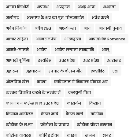
अगवा किशोरी
अपराध
अपहरण
अभद्र भाषा
अभद्रता
अलीगढ़
अल्ताफ के शव का पुनः पोस्टमार्टम
अवैध कब्जे
अवैध निर्माण
अवैध शस्त्र
अश्लीलता
आग
आगामी चुनाव
आचार संहिता
आत्मसमर्पण
आत्महत्या
आपराधिक Romance
आमने-सामने
आरोप
आरोप लगाना मानहानि
आलू
आषाढ़ी पूर्णिमा
इंश्योरेंस
उत्तर प्रदेश
उत्तर प्रदेश
उत्तराखंड
उद्घाटन
उद्धघाटन
उपचार के दौरान मौत
एक्सीडेंट
एटा
ओलंपिक खेल
कब्जा
कब्रिस्तान से निकाला दोवारा शव
कम्बल वितरित करने के सम्बंध में
कलयुगी पिता
कायमगंज फर्रुखाबाद उत्तर प्रदेश
कासगंज
किसान
किसान आंदोलन
केंडल मार्च
कैंडल मार्च
कोरोना
कोरोना के लक्ष्ण
कोरोना के वाचाव
कोरोना योद्धा सम्मान
कोरोना वायरस
कोविड टीका
क्राइम
खनन
खबर