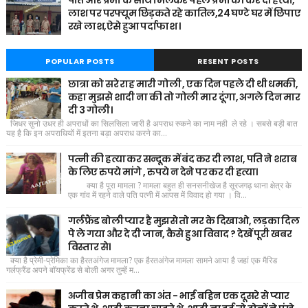
पति और प्रेमी के साथ मिलकर पहले प्रेमी की कर दी हत्या,
लाश पर परफ्यूम छिड़कते रहे कातिल,24 घण्टे घर में छिपाए
रखे लाश,ऐसे हुआ पर्दाफाश ।
POPULAR POSTS
RESENT POSTS
छात्रा को सरे राह मारी गोली , एक दिन पहले दी थी धमकी,
कहा मुझसे शादी ना की तो गोली मार दूंगा, अगले दिन मार
दी 3 गोली।
जिधर सुनो उधर ही अपराधों का सिलसिला जारी है अपराध रुकने का नाम नही ले रहे । सबसे बड़ी बात
यह है कि इन अपराधियों में इतना बड़ा अपराध करने का...
पत्नी की हत्या कर सन्दूक में बंद कर दी लाश, पति ने शराब
के लिए रुपये मांगे , रुपये न देने पर कर दी हत्या।
क्या है पूरा मामला ? मामला बहुत ही सनसनीखेज है सूरजगढ़ थाना क्षेत्र के
एक गांव में रहने वाले पति पत्नी में आपस में विवाद हो गया । वि...
गर्लफ्रैंड बोली प्यार है मुझसे तो मर के दिखाओ, लड़का दिल
पे ले गया और दे दी जान, कैसे हुआ विवाद ? देखें पूरी खबर
विस्तार से।
क्या है प्रेमी-प्रेमिका का हैरतअंगेज मामला? एक हैरतअंगेज मामला सामने आया है जहां एक मैरिड
गर्लफ्रैंड अपने बॉयफ्रेंड से बोली अगर तुम्हें म...
अजीब प्रेम कहानी का अंत - भाई बहिन एक दूसरे से प्यार