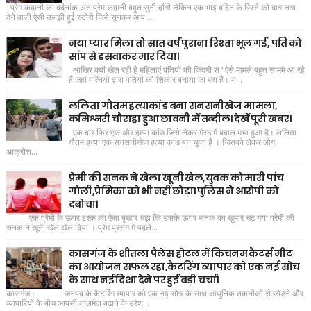
प्रेम कहानी का दर्दनांक अंत प्रेम कहानी बहुत सुनी होंगी लेकिन एक भाई बहिन के रिस्ते को दाग लगा
देने वाली ऐसी उलझी हुई स्टोरी जिसे सुनकर आप...
नया प्यार मिला तो सात वर्ष पुराना रिश्ता भूल गई, पति को
सांप से डसवाकर मार दिया।
आखिर क्यों खेल रही है महिलाएं पतियों की जिंदगी से? ऐसे मामले बहुत साममे आ रहे
हैं जहां पत्नियों द्वारा पतियों को शिकार बनाया जा रहा है। य...
ललिता गौतम हत्याकांड बना सनसनीखेज मामला,
कमिश्नरी चौराहा हुआ छावनी में तब्दील। देखें पूरी खबर।
एक बार फिर एक और हत्या कांड जिसे लेकर मेरठ में बबाल मचा हुआ है। ललिता
गौतम हत्या एक सनसनीखेज हत्या कांड बन चुका है । जिसको लेकर लोग
आक्रोश...
प्रेमी की सनक ने खेला खूनी खेल,युवक को मारी पांच
गोली,प्रेमिका को भी नहीं छोड़ा। पुलिस ने आरोपी को
दबोचा।
एक प्रेमी के ऊपर इश्क का ऐसा बुखार चढ़ा कि उसके ऊपर सनक का खुमार चढ़ गया प्रेमी की
सनक ने खूनी खेल खेल दिया । प्रेम प्रसंग में पहले...
कासगंज के शीतला पैलेस होटल में किचनम कैटर्स मीट
का आयोजन सफल रहा,कैटरिंग व्यापार को एक नई सोच
के साथ नई दिशा देने पर हुई बड़ी चर्चा।
कासगंज। जनपद के कैटरिंग व्यापार को एक नई सोच के साथ आधुनिक तकनीकों से जोड़ने और
व्यापारियों के बीच आपसी तालमेल बढ़ाने के उद्देश...