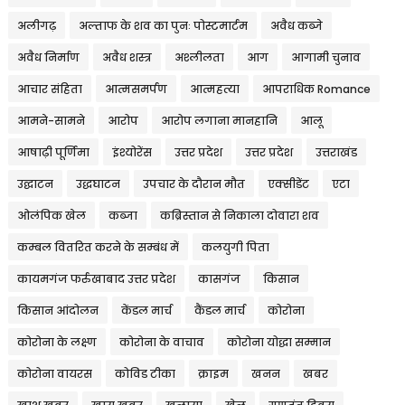
अलीगढ़
अल्ताफ के शव का पुनः पोस्टमार्टम
अवैध कब्जे
अवैध निर्माण
अवैध शस्त्र
अश्लीलता
आग
आगामी चुनाव
आचार संहिता
आत्मसमर्पण
आत्महत्या
आपराधिक Romance
आमने-सामने
आरोप
आरोप लगाना मानहानि
आलू
आषाढ़ी पूर्णिमा
इंश्योरेंस
उत्तर प्रदेश
उत्तर प्रदेश
उत्तराखंड
उद्घाटन
उद्धघाटन
उपचार के दौरान मौत
एक्सीडेंट
एटा
ओलंपिक खेल
कब्जा
कब्रिस्तान से निकाला दोवारा शव
कम्बल वितरित करने के सम्बंध में
कलयुगी पिता
कायमगंज फर्रुखाबाद उत्तर प्रदेश
कासगंज
किसान
किसान आंदोलन
केंडल मार्च
कैंडल मार्च
कोरोना
कोरोना के लक्ष्ण
कोरोना के वाचाव
कोरोना योद्धा सम्मान
कोरोना वायरस
कोविड टीका
क्राइम
खनन
खबर