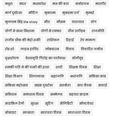
मथुरा
मदत
मध्यप्रदेश
मन की बात
मनोरंजन
मारपीट
मार्ग दुर्घटना
मीटिंग
मुकदमा
मुकद्दमा दर्ज
मुम्बई
मुलायम सिंह life story
मौत
मौसम
यातायात
योग
योगी ने साधा निशाना
योगी से टक्कर
यौन उत्पीड़न
राजनीति
राजीव चौक की मेट्रो रुकी
राशिफल
रिहाई
रेप मामला
रोड शो
लाइन हाजिर
लॉकडाउन
विवाद
विवादित जमीन
वृक्षारोपण
वेश्यावृति गिरोह का पर्दाफाश
वॉलीवुड
शक्की पति ने की पत्नी की हत्या
शादी
शिक्षक दिवस
शिक्षा
शिक्षा विभाग
शिलान्यास
श्रद्धांजलि
श्रधांजलि
संकिसा कांड
संकिसा महोत्सव
सड़क दुघर्टना
सतर्कता
सपा बैठक
सफाई
संबिधान
समाधान दिवस
सम्मेलन
सहावर क्राइम
साइकिल रैली
सुरक्षा
सूटिंग
सेलिब्रिटी
सॉफ्टवेयर
सोसाइट
स्वच्छता
स्वतंत्रता दिवस
स्वतन्त्रता दिवस