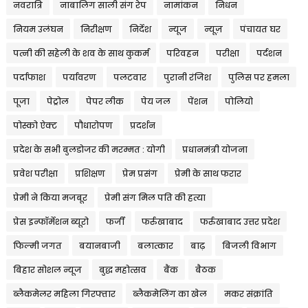
नवरात्रि
नाबालिग साली संग रेप
नामांकन
निधन
नियम उलंघन
निरीक्षण
निर्देश
न्यूज
न्यूज़
पंचायत घर
पत्नी की सहेली के शव के साथ कुकर्म
परिवहन
परीक्षा
पर्दशन
पर्दाफाश
पर्यावरण
पलटवार
पुरानी रंजिश
पुलिस पर हमला
पूजा
पेट्रोल
पेपर लीक
पेय जल
पेंशन
पोलियो
पोस्को ऐक्ट
पौधारोपण
प्रदर्शन
प्रदेश के सभी बुलडोजर की मरम्मत : योगी
प्रधानमंत्री योजना
प्रवेश परीक्षा
प्रशिक्षण
प्रेम प्रसंग
प्रेमी के साथ फरार
प्रेमी ने किया मजबूर
प्रेमी संग मिल पति की हत्या
प्रेस इन्फॉर्मेशन ब्यूरो
फर्जी
फर्रुखाबाद
फर्रुखाबाद उत्तर प्रदेश
फिल्मी जगत
बयानबाजी
बलात्कार
बाढ़
बिजली विभाग
बिहार सोशल न्यूज
बुद्ध महोत्सव
बैंक
बैठक
ब्लैकमेलर महिला गिरफ्तार
ब्लैकमेलिंग का खेल
मकर संक्रांति