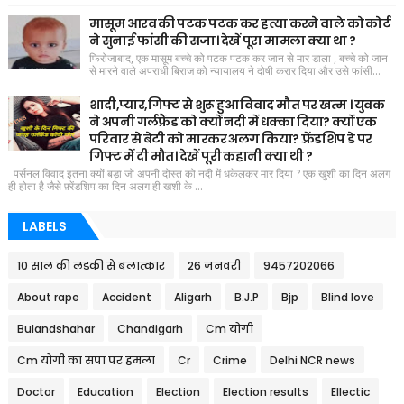
मासूम आरव की पटक पटक कर हत्या करने वाले को कोर्ट
ने सुनाई फांसी की सजा। देखें पूरा मामला क्या था ?
फिरोजाबाद, एक मासूम बच्चे को पटक पटक कर जान से मार डाला , बच्चे को जान
से मारने वाले अपराधी बिराज को न्यायालय ने दोषी करार दिया और उसे फांसी...
शादी,प्यार,गिफ्ट से शुरू हुआ विवाद मौत पर खत्म । युवक
ने अपनी गर्लफ्रैंड को क्यों नदी में धक्का दिया? क्यों एक
परिवार से बेटी को मारकर अलग किया? फ़्रेंडशिप डे पर
गिफ्ट में दी मौत। देखें पूरी कहानी क्या थी ?
पर्सनल विवाद इतना क्यों बड़ा जो अपनी दोस्त को नदी में धकेलकर मार दिया ? एक खुशी का दिन अलग
ही होता है जैसे फ़्रेंडशिप का दिन अलग ही खशी के ...
LABELS
10 साल की लड़की से बलात्कार
26 जनवरी
9457202066
About rape
Accident
Aligarh
B.J.P
Bjp
Blind love
Bulandshahar
Chandigarh
Cm योगी
Cm योगी का सपा पर हमला
Cr
Crime
Delhi NCR news
Doctor
Education
Election
Election results
Ellectic