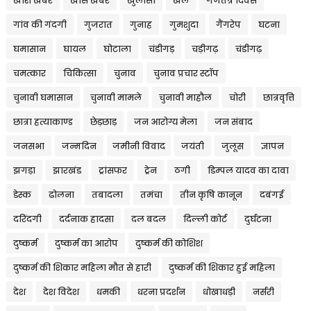
खाश खबर
खास खबर
खुलासा
खेल
गणतंत्र दिवस
गांव की गंदगी
गुजरात
गुनाह
गुमशुदा
गैंगरेप
घटना
घमासान
घायल
घोटाला
चंडीगड़
चड़ीगढ़
चंडीगढ़
चमत्कार
चिकित्सा
चुनाव
चुनाव प्रचार स्टॉप
चुनावी घमासान
चुनावी मामले
चुनावी माहौल
चोरी
छात्रवृत्ति
छात्रा हत्याकाण्ड
छेड़छाड़
जन आरोग्य मेला
जन संबाद
जनसभा
जन्मदिन
जमीनी विवाद
जयंती
जुलूस
ज्ञापन
झगड़ा
झारखंड
ट्रांसफर
ट्रेन
ठगी
डिम्पल यादव का दावा
डेस्क
ढोलना
तबादला
तमंचा
तीन कृषि कानून
दबंगई
दरिंदगी
दर्दनाक हादसा
दल बदल
दिल्ली कोर्ट
दुर्घटना
दुष्कर्म
दुष्कर्म का आरोप
दुष्कर्म की कोशिश
दुष्कर्म की शिकार महिला मौत से हारी
दुष्कर्म की शिकार हुई महिला
देश
देश विदेश
धमकी
धरना प्रदर्शन
धोखाधड़ी
नर्सरी