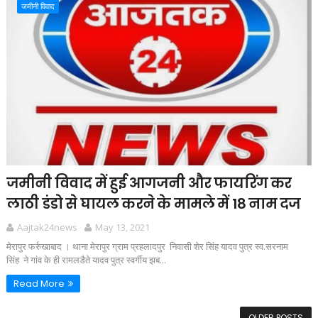
जमीनी विवाद
जमीनी विवाद में हुई आगजनी और फायरिंग कर
लाठी डंडो से घायल करने के मामले में 18 नाम दज
Aajtak24news
May 13, 2021
मेरापुर फर्रुखाबाद । थाना मेरापुर ग्राम प्रहलादपुर निवासी शेर सिंह यादव पुत्र स्व.सरनाम
सिंह ने गांव के ही रामलडैते यादव पुत्र स्वर्गीय झब...
Read More
OLDER POSTS