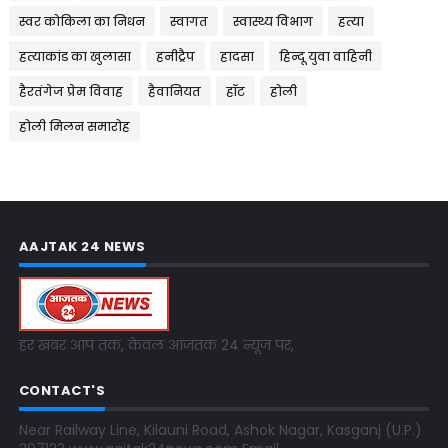
स्वर कोकिला का निधन
स्वागत
स्वास्थ्य विभाग
हत्या
हत्याकांड का खुलासा
हनीट्रैप
हादसा
हिन्दू युवा वाहिनी
हैरतंगेज प्रेम विवाह
हैवानियत
हॉट
होली
होली मिलन समारोह
AAJTAK 24 NEWS
हर खबर आप तक, केवल आजतक 24 न्यूज पर,
CONTACT'S
Near Railway Line, Kilauni Road, Ashok Nagar, Kasganj (U.P.)