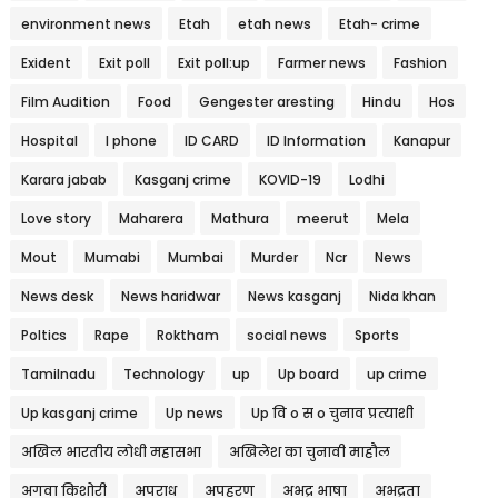
environment news
Etah
etah news
Etah- crime
Exident
Exit poll
Exit poll:up
Farmer news
Fashion
Film Audition
Food
Gengester aresting
Hindu
Hos
Hospital
I phone
ID CARD
ID Information
Kanapur
Karara jabab
Kasganj crime
KOVID-19
Lodhi
Love story
Maharera
Mathura
meerut
Mela
Mout
Mumabi
Mumbai
Murder
Ncr
News
News desk
News haridwar
News kasganj
Nida khan
Poltics
Rape
Roktham
social news
Sports
Tamilnadu
Technology
up
Up board
up crime
Up kasganj crime
Up news
Up वि o स o चुनाव प्रत्याशी
अखिल भारतीय लोधी महासभा
अखिलेश का चुनावी माहौल
अगवा किशोरी
अपराध
अपहरण
अभद्र भाषा
अभद्रता