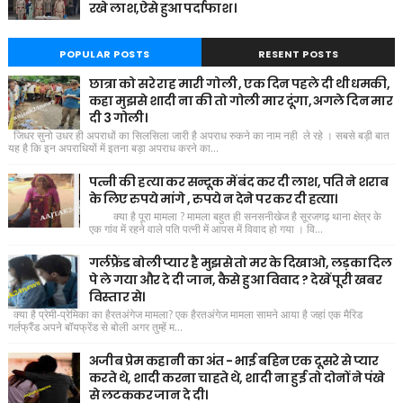
रखे लाश,ऐसे हुआ पर्दाफाश ।
POPULAR POSTS
RESENT POSTS
छात्रा को सरे राह मारी गोली , एक दिन पहले दी थी धमकी,
कहा मुझसे शादी ना की तो गोली मार दूंगा, अगले दिन मार
दी 3 गोली।
जिधर सुनो उधर ही अपराधों का सिलसिला जारी है अपराध रुकने का नाम नही ले रहे । सबसे बड़ी बात
यह है कि इन अपराधियों में इतना बड़ा अपराध करने का...
पत्नी की हत्या कर सन्दूक में बंद कर दी लाश, पति ने शराब
के लिए रुपये मांगे , रुपये न देने पर कर दी हत्या।
क्या है पूरा मामला ? मामला बहुत ही सनसनीखेज है सूरजगढ़ थाना क्षेत्र के
एक गांव में रहने वाले पति पत्नी में आपस में विवाद हो गया । वि...
गर्लफ्रैंड बोली प्यार है मुझसे तो मर के दिखाओ, लड़का दिल
पे ले गया और दे दी जान, कैसे हुआ विवाद ? देखें पूरी खबर
विस्तार से।
क्या है प्रेमी-प्रेमिका का हैरतअंगेज मामला? एक हैरतअंगेज मामला सामने आया है जहां एक मैरिड
गर्लफ्रैंड अपने बॉयफ्रेंड से बोली अगर तुम्हें म...
अजीब प्रेम कहानी का अंत - भाई बहिन एक दूसरे से प्यार
करते थे, शादी करना चाहते थे, शादी ना हुई तो दोनों ने पंखे
से लटककर जान दे दी।