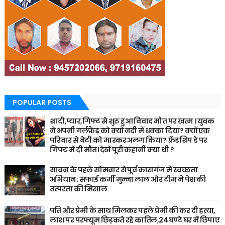
POPULAR POSTS
शादी,प्यार,गिफ्ट से शुरू हुआ विवाद मौत पर खत्म । युवक
ने अपनी गर्लफ्रैंड को क्यों नदी में धक्का दिया? क्यों एक
परिवार से बेटी को मारकर अलग किया? फ़्रेंडशिप डे पर
गिफ्ट में दी मौत। देखें पूरी कहानी क्या थी ?
सावन के पहले सोमवार से पूर्व कासगंज में स्वच्छता
अभियान: सफाई कर्मी मुन्ना लाल और टीम ने पेश की
तत्परता की मिसाल
पति और प्रेमी के साथ मिलकर पहले प्रेमी की कर दी हत्या,
लाश पर परफ्यूम छिड़कते रहे कातिल,24 घण्टे घर में छिपाए