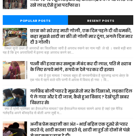
रखे लाश,ऐसे हुआ पर्दाफाश ।
POPULAR POSTS
RESENT POSTS
छात्रा को सरे राह मारी गोली , एक दिन पहले दी थी धमकी,
कहा मुझसे शादी ना की तो गोली मार दूंगा, अगले दिन मार
दी 3 गोली।
जिधर सुनो उधर ही अपराधों का सिलसिला जारी है अपराध रुकने का नाम नही ले रहे । सबसे बड़ी बात
यह है कि इन अपराधियों में इतना बड़ा अपराध करने का...
पत्नी की हत्या कर सन्दूक में बंद कर दी लाश, पति ने शराब
के लिए रुपये मांगे , रुपये न देने पर कर दी हत्या।
क्या है पूरा मामला ? मामला बहुत ही सनसनीखेज है सूरजगढ़ थाना क्षेत्र के
एक गांव में रहने वाले पति पत्नी में आपस में विवाद हो गया । वि...
गर्लफ्रैंड बोली प्यार है मुझसे तो मर के दिखाओ, लड़का दिल
पे ले गया और दे दी जान, कैसे हुआ विवाद ? देखें पूरी खबर
विस्तार से।
क्या है प्रेमी-प्रेमिका का हैरतअंगेज मामला? एक हैरतअंगेज मामला सामने आया है जहां एक मैरिड
गर्लफ्रैंड अपने बॉयफ्रेंड से बोली अगर तुम्हें म...
अजीब प्रेम कहानी का अंत - भाई बहिन एक दूसरे से प्यार
करते थे, शादी करना चाहते थे, शादी ना हुई तो दोनों ने पंखे
से लटककर जान दे दी।