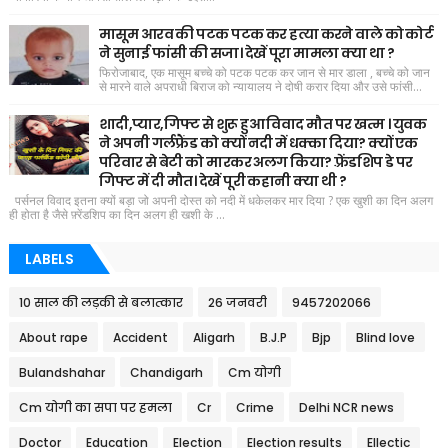
मासूम आरव की पटक पटक कर हत्या करने वाले को कोर्ट
ने सुनाई फांसी की सजा। देखें पूरा मामला क्या था ?
फिरोजाबाद, एक मासूम बच्चे को पटक पटक कर जान से मार डाला , बच्चे को जान
से मारने वाले अपराधी बिराज को न्यायालय ने दोषी करार दिया और उसे फांसी...
शादी,प्यार,गिफ्ट से शुरू हुआ विवाद मौत पर खत्म । युवक
ने अपनी गर्लफ्रैंड को क्यों नदी में धक्का दिया? क्यों एक
परिवार से बेटी को मारकर अलग किया? फ़्रेंडशिप डे पर
गिफ्ट में दी मौत। देखें पूरी कहानी क्या थी ?
पर्सनल विवाद इतना क्यों बड़ा जो अपनी दोस्त को नदी में धकेलकर मार दिया ? एक खुशी का दिन अलग
ही होता है जैसे फ़्रेंडशिप का दिन अलग ही खशी के ...
LABELS
10 साल की लड़की से बलात्कार
26 जनवरी
9457202066
About rape
Accident
Aligarh
B.J.P
Bjp
Blind love
Bulandshahar
Chandigarh
Cm योगी
Cm योगी का सपा पर हमला
Cr
Crime
Delhi NCR news
Doctor
Education
Election
Election results
Ellectic