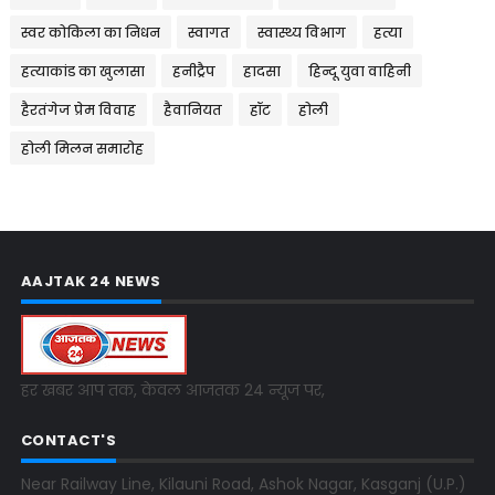
स्वर कोकिला का निधन
स्वागत
स्वास्थ्य विभाग
हत्या
हत्याकांड का खुलासा
हनीट्रैप
हादसा
हिन्दू युवा वाहिनी
हैरतंगेज प्रेम विवाह
हैवानियत
हॉट
होली
होली मिलन समारोह
AAJTAK 24 NEWS
हर खबर आप तक, केवल आजतक 24 न्यूज पर,
CONTACT'S
Near Railway Line, Kilauni Road, Ashok Nagar, Kasganj (U.P.)