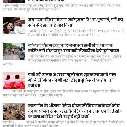
प्रेम कहानी का दर्दनांक अंत प्रेम कहानी बहुत सुनी होंगी लेकिन एक भाई बहिन के रिस्ते को दाग लगा
देने वाली ऐसी उलझी हुई स्टोरी जिसे सुनकर आप...
नया प्यार मिला तो सात वर्ष पुराना रिश्ता भूल गई, पति को
सांप से डसवाकर मार दिया।
आखिर क्यों खेल रही है महिलाएं पतियों की जिंदगी से? ऐसे मामले बहुत साममे आ रहे
हैं जहां पत्नियों द्वारा पतियों को शिकार बनाया जा रहा है। य...
ललिता गौतम हत्याकांड बना सनसनीखेज मामला,
कमिश्नरी चौराहा हुआ छावनी में तब्दील। देखें पूरी खबर।
एक बार फिर एक और हत्या कांड जिसे लेकर मेरठ में बबाल मचा हुआ है। ललिता
गौतम हत्या एक सनसनीखेज हत्या कांड बन चुका है । जिसको लेकर लोग
आक्रोश...
प्रेमी की सनक ने खेला खूनी खेल,युवक को मारी पांच
गोली,प्रेमिका को भी नहीं छोड़ा। पुलिस ने आरोपी को
दबोचा।
एक प्रेमी के ऊपर इश्क का ऐसा बुखार चढ़ा कि उसके ऊपर सनक का खुमार चढ़ गया प्रेमी की
सनक ने खूनी खेल खेल दिया । प्रेम प्रसंग में पहले...
कासगंज के शीतला पैलेस होटल में किचनम कैटर्स मीट
का आयोजन सफल रहा,कैटरिंग व्यापार को एक नई सोच
के साथ नई दिशा देने पर हुई बड़ी चर्चा।
कासगंज। जनपद के कैटरिंग व्यापार को एक नई सोच के साथ आधुनिक तकनीकों से जोड़ने और
व्यापारियों के बीच आपसी तालमेल बढ़ाने के उद्देश...