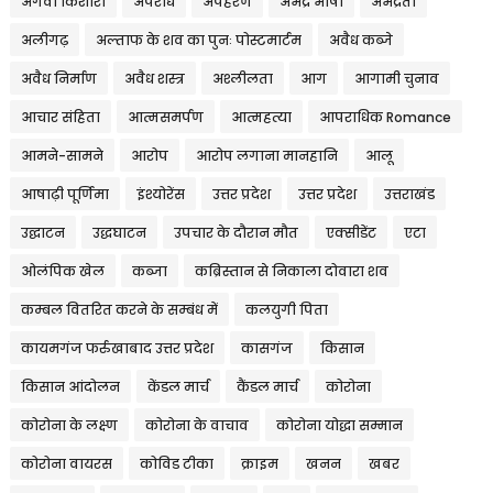
अगवा किशोरी
अपराध
अपहरण
अभद्र भाषा
अभद्रता
अलीगढ़
अल्ताफ के शव का पुनः पोस्टमार्टम
अवैध कब्जे
अवैध निर्माण
अवैध शस्त्र
अश्लीलता
आग
आगामी चुनाव
आचार संहिता
आत्मसमर्पण
आत्महत्या
आपराधिक Romance
आमने-सामने
आरोप
आरोप लगाना मानहानि
आलू
आषाढ़ी पूर्णिमा
इंश्योरेंस
उत्तर प्रदेश
उत्तर प्रदेश
उत्तराखंड
उद्घाटन
उद्धघाटन
उपचार के दौरान मौत
एक्सीडेंट
एटा
ओलंपिक खेल
कब्जा
कब्रिस्तान से निकाला दोवारा शव
कम्बल वितरित करने के सम्बंध में
कलयुगी पिता
कायमगंज फर्रुखाबाद उत्तर प्रदेश
कासगंज
किसान
किसान आंदोलन
केंडल मार्च
कैंडल मार्च
कोरोना
कोरोना के लक्ष्ण
कोरोना के वाचाव
कोरोना योद्धा सम्मान
कोरोना वायरस
कोविड टीका
क्राइम
खनन
खबर