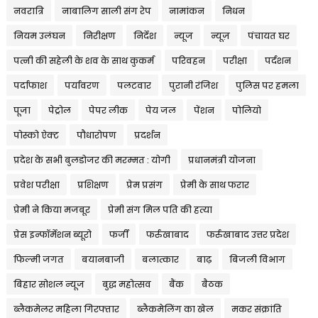
नवरात्रि
नाबालिग साली संग रेप
नामांकन
निधन
नियम उलंघन
निरीक्षण
निर्देश
न्यूज
न्यूज़
पंचायत घर
पत्नी की सहेली के शव के साथ कुकर्म
परिवहन
परीक्षा
पर्दशन
पर्दाफाश
पर्यावरण
पलटवार
पुरानी रंजिश
पुलिस पर हमला
पूजा
पेट्रोल
पेपर लीक
पेय जल
पेंशन
पोलियो
पोस्को ऐक्ट
पौधारोपण
प्रदर्शन
प्रदेश के सभी बुलडोजर की मरम्मत : योगी
प्रधानमंत्री योजना
प्रवेश परीक्षा
प्रशिक्षण
प्रेम प्रसंग
प्रेमी के साथ फरार
प्रेमी ने किया मजबूर
प्रेमी संग मिल पति की हत्या
प्रेस इन्फॉर्मेशन ब्यूरो
फर्जी
फर्रुखाबाद
फर्रुखाबाद उत्तर प्रदेश
फिल्मी जगत
बयानबाजी
बलात्कार
बाढ़
बिजली विभाग
बिहार सोशल न्यूज
बुद्ध महोत्सव
बैंक
बैठक
ब्लैकमेलर महिला गिरफ्तार
ब्लैकमेलिंग का खेल
मकर संक्रांति