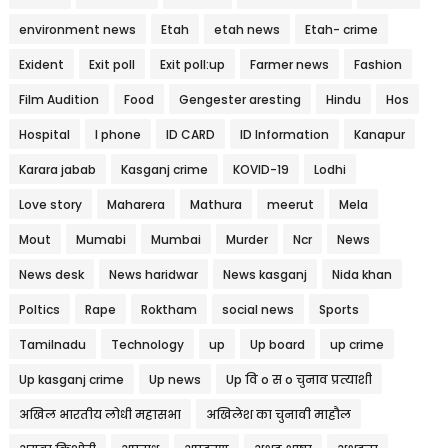
environment news
Etah
etah news
Etah- crime
Exident
Exit poll
Exit poll:up
Farmer news
Fashion
Film Audition
Food
Gengester aresting
Hindu
Hos
Hospital
I phone
ID CARD
ID Information
Kanapur
Karara jabab
Kasganj crime
KOVID-19
Lodhi
Love story
Maharera
Mathura
meerut
Mela
Mout
Mumabi
Mumbai
Murder
Ncr
News
News desk
News haridwar
News kasganj
Nida khan
Poltics
Rape
Roktham
social news
Sports
Tamilnadu
Technology
up
Up board
up crime
Up kasganj crime
Up news
Up वि o स o चुनाव प्रत्याशी
अखिल भारतीय लोधी महासभा
अखिलेश का चुनावी माहौल