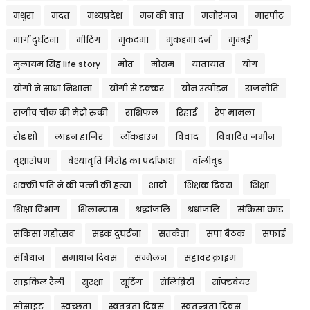
मथुरा
मदत
मध्यप्रदेश
मन की बात
मनोरंजन
मारपीट
मार्ग दुर्घटना
मीटिंग
मुकदमा
मुकद्दमा दर्ज
मुम्बई
मुलायम सिंह life story
मौत
मौसम
यातायात
योग
योगी ने साधा निशाना
योगी से टक्कर
यौन उत्पीड़न
राजनीति
राजीव चौक की मेट्रो रुकी
राशिफल
रिहाई
रेप मामला
रोड शो
लाइन हाजिर
लॉकडाउन
विवाद
विवादित जमीन
वृक्षारोपण
वेश्यावृति गिरोह का पर्दाफाश
वॉलीवुड
शक्की पति ने की पत्नी की हत्या
शादी
शिक्षक दिवस
शिक्षा
शिक्षा विभाग
शिलान्यास
श्रद्धांजलि
श्रधांजलि
संकिसा कांड
संकिसा महोत्सव
सड़क दुघर्टना
सतर्कता
सपा बैठक
सफाई
संबिधान
समाधान दिवस
सम्मेलन
सहावर क्राइम
साइकिल रैली
सुरक्षा
सूटिंग
सेलिब्रिटी
सॉफ्टवेयर
सोसाइट
स्वच्छता
स्वतंत्रता दिवस
स्वतन्त्रता दिवस