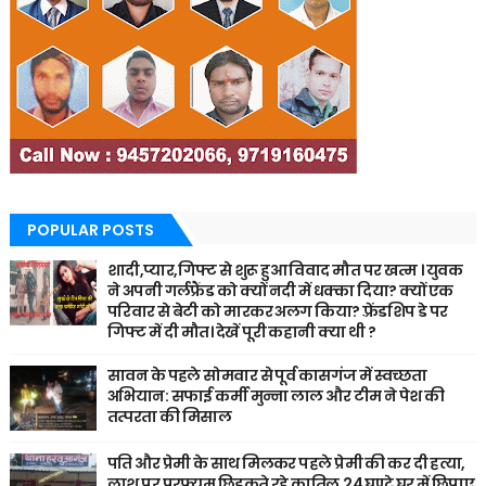
POPULAR POSTS
शादी,प्यार,गिफ्ट से शुरू हुआ विवाद मौत पर खत्म । युवक
ने अपनी गर्लफ्रैंड को क्यों नदी में धक्का दिया? क्यों एक
परिवार से बेटी को मारकर अलग किया? फ़्रेंडशिप डे पर
गिफ्ट में दी मौत। देखें पूरी कहानी क्या थी ?
सावन के पहले सोमवार से पूर्व कासगंज में स्वच्छता
अभियान: सफाई कर्मी मुन्ना लाल और टीम ने पेश की
तत्परता की मिसाल
पति और प्रेमी के साथ मिलकर पहले प्रेमी की कर दी हत्या,
लाश पर परफ्यूम छिड़कते रहे कातिल,24 घण्टे घर में छिपाए