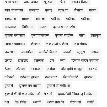
खाश खबर
खास खबर
खुलासा
खेल
गणतंत्र दिवस
गांव की गंदगी
गुजरात
गुनाह
गुमशुदा
गैंगरेप
घटना
घमासान
घायल
घोटाला
चंडीगड़
चड़ीगढ़
चंडीगढ़
चमत्कार
चिकित्सा
चुनाव
चुनाव प्रचार स्टॉप
चुनावी घमासान
चुनावी मामले
चुनावी माहौल
चोरी
छात्रवृत्ति
छात्रा हत्याकाण्ड
छेड़छाड़
जन आरोग्य मेला
जन संबाद
जनसभा
जन्मदिन
जमीनी विवाद
जयंती
जुलूस
ज्ञापन
झगड़ा
झारखंड
ट्रांसफर
ट्रेन
ठगी
डिम्पल यादव का दावा
डेस्क
ढोलना
तबादला
तमंचा
तीन कृषि कानून
दबंगई
दरिंदगी
दर्दनाक हादसा
दल बदल
दिल्ली कोर्ट
दुर्घटना
दुष्कर्म
दुष्कर्म का आरोप
दुष्कर्म की कोशिश
दुष्कर्म की शिकार महिला मौत से हारी
दुष्कर्म की शिकार हुई महिला
देश
देश विदेश
धमकी
धरना प्रदर्शन
धोखाधड़ी
नर्सरी