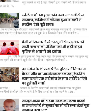
बहुत साममे आ रहे हैं जहां पत्नियों द्वारा पतियों को शिकार बनाया
जा रहा है। य...
ललिता गौतम हत्याकांड बना सनसनीखेज
मामला, कमिश्नरी चौराहा हुआ छावनी में
तब्दील। देखें पूरी खबर।
एक बार फिर एक और हत्या कांड जिसे लेकर मेरठ में बबाल मचा हुआ है। ललिता गौतम
हत्या एक सनसनीखेज हत्या कांड बन चुका है । जिसको लेकर लोग आक्रोश...
प्रेमी की सनक ने खेला खूनी खेल,युवक को
मारी पांच गोली,प्रेमिका को भी नहीं छोड़ा।
पुलिस ने आरोपी को दबोचा।
एक प्रेमी के ऊपर इश्क का ऐसा बुखार चढ़ा कि उसके ऊपर सनक का खुमार चढ़
गया प्रेमी की सनक ने खूनी खेल खेल दिया । प्रेम प्रसंग में पहले...
कासगंज के शीतला पैलेस होटल में किचनम
कैटर्स मीट का आयोजन सफल रहा,कैटरिंग
व्यापार को एक नई सोच के साथ नई दिशा देने
पर हुई बड़ी चर्चा।
कासगंज। जनपद के कैटरिंग व्यापार को एक नई सोच के साथ आधुनिक
तकनीकों से जोड़ने और व्यापारियों के बीच आपसी तालमेल बढ़ाने के उद्देश...
मासूम आरव की पटक पटक कर हत्या करने
वाले को कोर्ट ने सुनाई फांसी की सजा। देखें पूरा
मामला क्या था ?