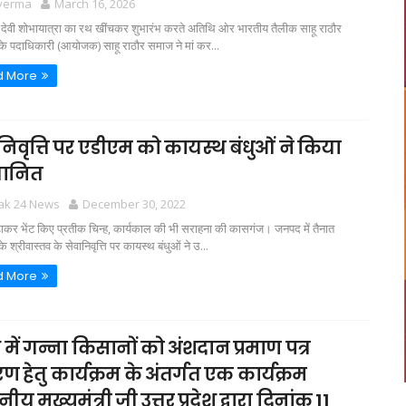
 verma
March 16, 2026
ा देवी शोभायात्रा का रथ खींचकर शुभारंभ करते अतिथि ओर भारतीय तैलीक साहू राठौर
े पदाधिकारी (आयोजक) साहू राठौर समाज ने मां कर...
d More
निवृत्ति पर एडीएम को कायस्थ बंधुओं ने किया
मानित
tak 24 News
December 30, 2022
कर भेंट किए प्रतीक चिन्ह, कार्यकाल की भी सराहना की कासगंज। जनपद में तैनात
 श्रीवास्तव के सेवानिवृत्ति पर कायस्थ बंधुओं ने उ...
d More
ेश में गन्ना किसानों को अंशदान प्रमाण पत्र
ण हेतु कार्यक्रम के अंतर्गत एक कार्यक्रम
य मुख्यमंत्री जी उत्तर प्रदेश द्वारा दिनांक 11