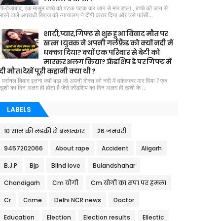
फिरोजाबाद, एक मासूम बच्चे को पटक पटक कर जान से मार डाला , बच्चे को जान से
मारने वाले अपराधी बिराज को न्यायालय ने दोषी करार दिया और उसे फांसी...
शादी,प्यार,गिफ्ट से शुरू हुआ विवाद मौत पर
खत्म । युवक ने अपनी गर्लफ्रैंड को क्यों नदी में
धक्का दिया? क्यों एक परिवार से बेटी को
मारकर अलग किया? फ़्रेंडशिप डे पर गिफ्ट में
दी मौत। देखें पूरी कहानी क्या थी ?
पर्सनल विवाद इतना क्यों बड़ा जो अपनी दोस्त को नदी में धकेलकर मार दिया ? एक
खुशी का दिन अलग ही होता है जैसे फ़्रेंडशिप का दिन अलग ही खशी के ...
LABELS
10 साल की लड़की से बलात्कार
26 जनवरी
9457202066
About rape
Accident
Aligarh
B.J.P
Bjp
Blind love
Bulandshahar
Chandigarh
Cm योगी
Cm योगी का सपा पर हमला
Cr
Crime
Delhi NCR news
Doctor
Education
Election
Election results
Ellectic