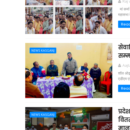
Raj
मां कर्म
महासभा क
Rea
सेवा
NEWS KASGANJ
सम्
Aaj
शॉल ओढ़ा
एडीएम एके
Rea
प्रद
NEWS KASGANJ
वितर
माननी