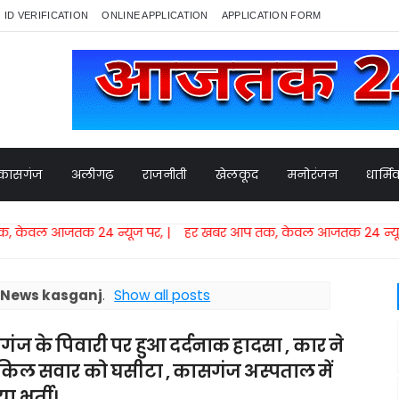
ID VERIFICATION
ONLINE APPLICATION
APPLICATION FORM
कासगंज
अलीगढ़
राजनीती
खेलकूद
मनोरंजन
धार्म
 24 न्यूज पर, | हर खबर आप तक, केवल आजतक 24 न्यूज पर,​ | हर 
l
News kasganj
.
Show all posts
ंज के पिवारी पर हुआ दर्दनाक हादसा , कार ने
िल सवार को घसीटा , कासगंज अस्पताल में
ा भर्ती।