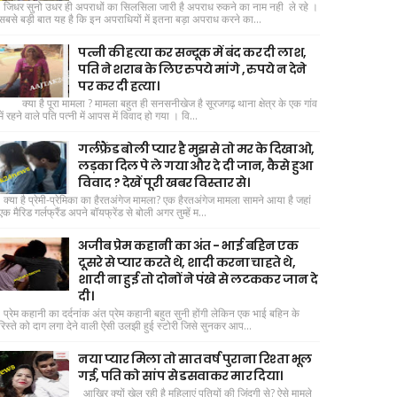
जिधर सुनो उधर ही अपराधों का सिलसिला जारी है अपराध रुकने का नाम नही ले रहे ।
सबसे बड़ी बात यह है कि इन अपराधियों में इतना बड़ा अपराध करने का...
पत्नी की हत्या कर सन्दूक में बंद कर दी लाश,
पति ने शराब के लिए रुपये मांगे , रुपये न देने
पर कर दी हत्या।
क्या है पूरा मामला ? मामला बहुत ही सनसनीखेज है सूरजगढ़ थाना क्षेत्र के एक गांव
में रहने वाले पति पत्नी में आपस में विवाद हो गया । वि...
गर्लफ्रैंड बोली प्यार है मुझसे तो मर के दिखाओ,
लड़का दिल पे ले गया और दे दी जान, कैसे हुआ
विवाद ? देखें पूरी खबर विस्तार से।
क्या है प्रेमी-प्रेमिका का हैरतअंगेज मामला? एक हैरतअंगेज मामला सामने आया है जहां
एक मैरिड गर्लफ्रैंड अपने बॉयफ्रेंड से बोली अगर तुम्हें म...
अजीब प्रेम कहानी का अंत - भाई बहिन एक
दूसरे से प्यार करते थे, शादी करना चाहते थे,
शादी ना हुई तो दोनों ने पंखे से लटककर जान दे
दी।
प्रेम कहानी का दर्दनांक अंत प्रेम कहानी बहुत सुनी होंगी लेकिन एक भाई बहिन के
रिस्ते को दाग लगा देने वाली ऐसी उलझी हुई स्टोरी जिसे सुनकर आप...
नया प्यार मिला तो सात वर्ष पुराना रिश्ता भूल
गई, पति को सांप से डसवाकर मार दिया।
आखिर क्यों खेल रही है महिलाएं पतियों की जिंदगी से? ऐसे मामले