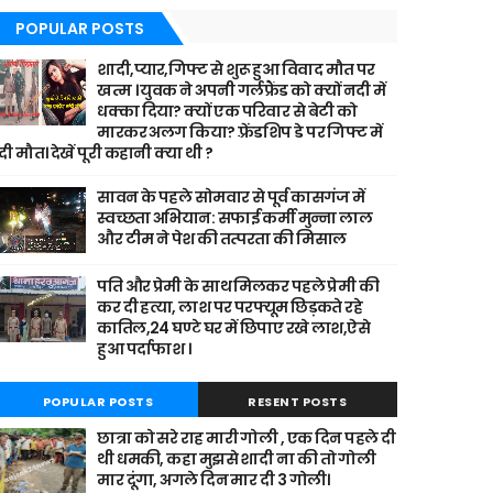
POPULAR POSTS
शादी,प्यार,गिफ्ट से शुरू हुआ विवाद मौत पर
खत्म । युवक ने अपनी गर्लफ्रैंड को क्यों नदी में
धक्का दिया? क्यों एक परिवार से बेटी को
मारकर अलग किया? फ़्रेंडशिप डे पर गिफ्ट में
दी मौत। देखें पूरी कहानी क्या थी ?
सावन के पहले सोमवार से पूर्व कासगंज में
स्वच्छता अभियान: सफाई कर्मी मुन्ना लाल
और टीम ने पेश की तत्परता की मिसाल
पति और प्रेमी के साथ मिलकर पहले प्रेमी की
कर दी हत्या, लाश पर परफ्यूम छिड़कते रहे
कातिल,24 घण्टे घर में छिपाए रखे लाश,ऐसे
हुआ पर्दाफाश ।
POPULAR POSTS
RESENT POSTS
छात्रा को सरे राह मारी गोली , एक दिन पहले दी
थी धमकी, कहा मुझसे शादी ना की तो गोली
मार दूंगा, अगले दिन मार दी 3 गोली।