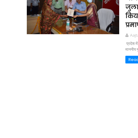
जुल
किया
प्रम
Aaj
प्रदेश म
माननीय मु
Rea