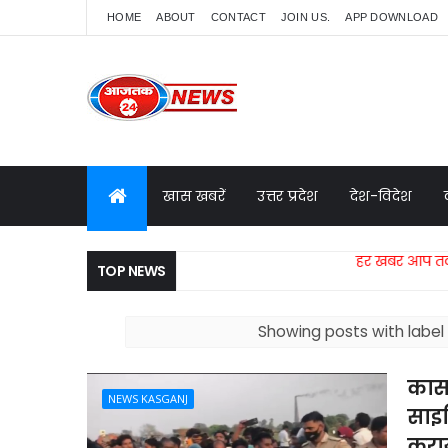
HOME
ABOUT
CONTACT
JOIN US.
APP DOWNLOAD
खास खबरें
उत्तर प्रदेश
देश-विदेश
हर खबर आप तक, केवल आजतक
TOP NEWS
Showing posts with labe
कासग
NEWS KASGANJ
साइक
कराय