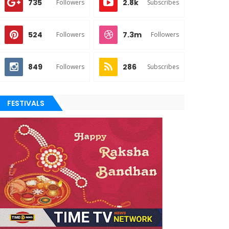
735
2.8k
Followers
Subscribes
524
7.3m
Followers
Followers
849
286
Followers
Subscribes
FESTIVALS