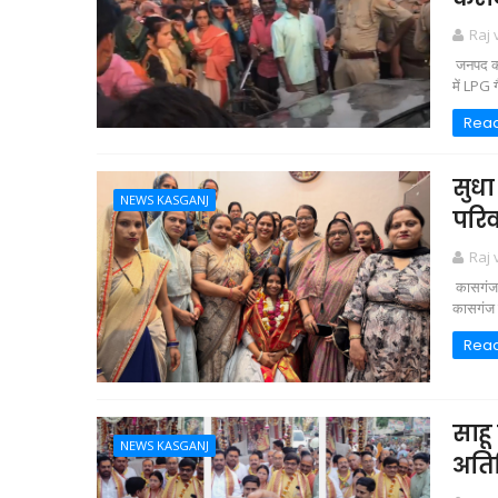
Raj
जनपद कास
में LPG 
Rea
सुधा
NEWS KASGANJ
परिव
Raj
कासगंज भ
कासगंज ज
Rea
साहू
NEWS KASGANJ
अतिथ