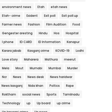
environment news
Etah
etah news
Etah- crime
Exident
Exit poll
Exit poll:up
Farmer news
Fashion
Film Audition
Food
Gengester aresting
Hindu
Hos
Hospital
I phone
ID CARD
ID Information
Kanapur
Karara jabab
Kasganj crime
KOVID-19
Lodhi
Love story
Maharera
Mathura
meerut
Mela
Mout
Mumabi
Mumbai
Murder
Ncr
News
News desk
News haridwar
News kasganj
Nida khan
Poltics
Rape
Roktham
social news
Sports
Tamilnadu
Technology
up
Up board
up crime
Up kasganj crime
Up news