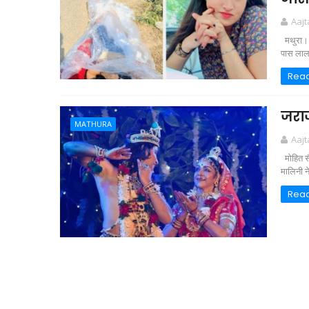
Aaj
मथुरा। उत
पास लाल ट
Rea
जराज
MATHURA
Aaj
मोहित सै
मालिनी ने
Rea