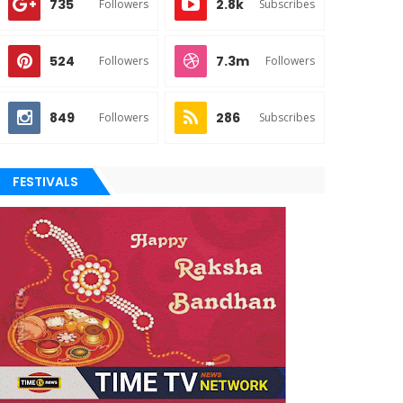
735
2.8k
Followers
Subscribes
524
7.3m
Followers
Followers
849
286
Followers
Subscribes
FESTIVALS