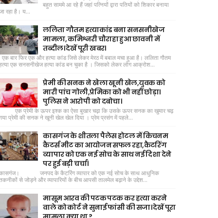
बहुत साममे आ रहे हैं जहां पत्नियों द्वारा पतियों को शिकार बनाया
जा रहा है। य...
ललिता गौतम हत्याकांड बना सनसनीखेज
मामला, कमिश्नरी चौराहा हुआ छावनी में
तब्दील। देखें पूरी खबर।
एक बार फिर एक और हत्या कांड जिसे लेकर मेरठ में बबाल मचा हुआ है। ललिता गौतम
हत्या एक सनसनीखेज हत्या कांड बन चुका है । जिसको लेकर लोग आक्रोश...
प्रेमी की सनक ने खेला खूनी खेल,युवक को
मारी पांच गोली,प्रेमिका को भी नहीं छोड़ा।
पुलिस ने आरोपी को दबोचा।
एक प्रेमी के ऊपर इश्क का ऐसा बुखार चढ़ा कि उसके ऊपर सनक का खुमार चढ़
गया प्रेमी की सनक ने खूनी खेल खेल दिया । प्रेम प्रसंग में पहले...
कासगंज के शीतला पैलेस होटल में किचनम
कैटर्स मीट का आयोजन सफल रहा,कैटरिंग
व्यापार को एक नई सोच के साथ नई दिशा देने
पर हुई बड़ी चर्चा।
कासगंज। जनपद के कैटरिंग व्यापार को एक नई सोच के साथ आधुनिक
तकनीकों से जोड़ने और व्यापारियों के बीच आपसी तालमेल बढ़ाने के उद्देश...
मासूम आरव की पटक पटक कर हत्या करने
वाले को कोर्ट ने सुनाई फांसी की सजा। देखें पूरा
मामला क्या था ?