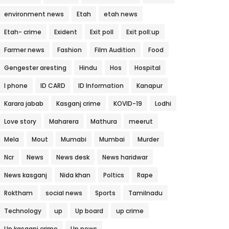
environment news
Etah
etah news
Etah- crime
Exident
Exit poll
Exit poll:up
Farmer news
Fashion
Film Audition
Food
Gengester aresting
Hindu
Hos
Hospital
I phone
ID CARD
ID Information
Kanapur
Karara jabab
Kasganj crime
KOVID-19
Lodhi
Love story
Maharera
Mathura
meerut
Mela
Mout
Mumabi
Mumbai
Murder
Ncr
News
News desk
News haridwar
News kasganj
Nida khan
Poltics
Rape
Roktham
social news
Sports
Tamilnadu
Technology
up
Up board
up crime
Up kasganj crime
Up news