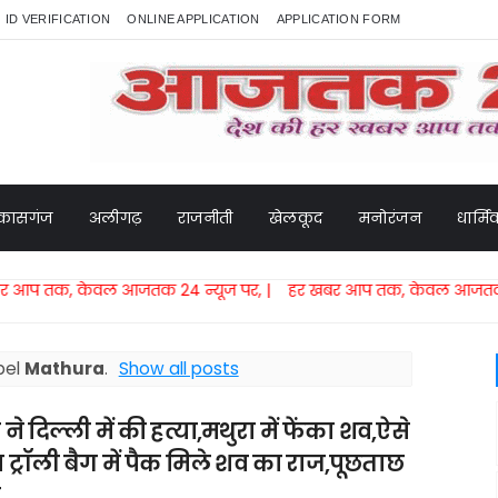
ID VERIFICATION
ONLINE APPLICATION
APPLICATION FORM
कासगंज
अलीगढ़
राजनीती
खेलकूद
मनोरंजन
धार्म
ेवल आजतक 24 न्यूज पर, | हर खबर आप तक, केवल आजतक 24 न्यूज पर
bel
Mathura
.
Show all posts
ने दिल्ली में की हत्या,मथुरा में फेंका शव,ऐसे
 ट्रॉली बैग में पैक मिले शव का राज,पूछताछ
ी