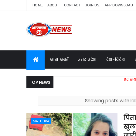
HOME
ABOUT
CONTACT
JOIN US.
APP DOWNLOAD
खास खबरें
उत्तर प्रदेश
देश-विदेश
हर खबर आप तक, क
TOP NEWS
Showing posts with la
पिता 
MATHURA
खुला
जार