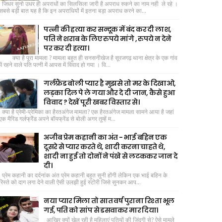
जिधर सुनो उधर ही अपराधों का सिलसिला जारी है अपराध रुकने का नाम नही ले रहे ।
सबसे बड़ी बात यह है कि इन अपराधियों में इतना बड़ा अपराध करने का...
पत्नी की हत्या कर सन्दूक में बंद कर दी लाश,
पति ने शराब के लिए रुपये मांगे , रुपये न देने
पर कर दी हत्या।
क्या है पूरा मामला ? मामला बहुत ही सनसनीखेज है सूरजगढ़ थाना क्षेत्र के एक गांव
में रहने वाले पति पत्नी में आपस में विवाद हो गया । वि...
गर्लफ्रैंड बोली प्यार है मुझसे तो मर के दिखाओ,
लड़का दिल पे ले गया और दे दी जान, कैसे हुआ
विवाद ? देखें पूरी खबर विस्तार से।
क्या है प्रेमी-प्रेमिका का हैरतअंगेज मामला? एक हैरतअंगेज मामला सामने आया है जहां
एक मैरिड गर्लफ्रैंड अपने बॉयफ्रेंड से बोली अगर तुम्हें म...
अजीब प्रेम कहानी का अंत - भाई बहिन एक
दूसरे से प्यार करते थे, शादी करना चाहते थे,
शादी ना हुई तो दोनों ने पंखे से लटककर जान दे
दी।
प्रेम कहानी का दर्दनांक अंत प्रेम कहानी बहुत सुनी होंगी लेकिन एक भाई बहिन के
रिस्ते को दाग लगा देने वाली ऐसी उलझी हुई स्टोरी जिसे सुनकर आप...
नया प्यार मिला तो सात वर्ष पुराना रिश्ता भूल
गई, पति को सांप से डसवाकर मार दिया।
आखिर क्यों खेल रही है महिलाएं पतियों की जिंदगी से? ऐसे मामले