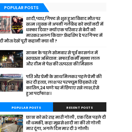
POPULAR POSTS
शादी,प्यार,गिफ्ट से शुरू हुआ विवाद मौत पर
खत्म । युवक ने अपनी गर्लफ्रैंड को क्यों नदी में
धक्का दिया? क्यों एक परिवार से बेटी को
मारकर अलग किया? फ़्रेंडशिप डे पर गिफ्ट में
दी मौत। देखें पूरी कहानी क्या थी ?
सावन के पहले सोमवार से पूर्व कासगंज में
स्वच्छता अभियान: सफाई कर्मी मुन्ना लाल
और टीम ने पेश की तत्परता की मिसाल
पति और प्रेमी के साथ मिलकर पहले प्रेमी की
कर दी हत्या, लाश पर परफ्यूम छिड़कते रहे
कातिल,24 घण्टे घर में छिपाए रखे लाश,ऐसे
हुआ पर्दाफाश ।
POPULAR POSTS
RESENT POSTS
छात्रा को सरे राह मारी गोली , एक दिन पहले दी
थी धमकी, कहा मुझसे शादी ना की तो गोली
मार दूंगा, अगले दिन मार दी 3 गोली।