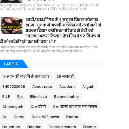
फिरोजाबाद, एक मासूम बच्चे को पटक पटक कर जान से मार डाला , बच्चे को जान से
मारने वाले अपराधी बिराज को न्यायालय ने दोषी करार दिया और उसे फांसी...
शादी,प्यार,गिफ्ट से शुरू हुआ विवाद मौत पर
खत्म । युवक ने अपनी गर्लफ्रैंड को क्यों नदी में
धक्का दिया? क्यों एक परिवार से बेटी को
मारकर अलग किया? फ़्रेंडशिप डे पर गिफ्ट में
दी मौत। देखें पूरी कहानी क्या थी ?
पर्सनल विवाद इतना क्यों बड़ा जो अपनी दोस्त को नदी में धकेलकर मार दिया ? एक
खुशी का दिन अलग ही होता है जैसे फ़्रेंडशिप का दिन अलग ही खशी के ...
LABELS
10 साल की लड़की से बलात्कार
26 जनवरी
9457202066
About rape
Accident
Aligarh
B.J.P
Bjp
Blind love
Bulandshahar
Chandigarh
Cm योगी
Cm योगी का सपा पर हमला
Cr
Crime
Delhi NCR news
Doctor
Education
Election
Election results
Ellectic