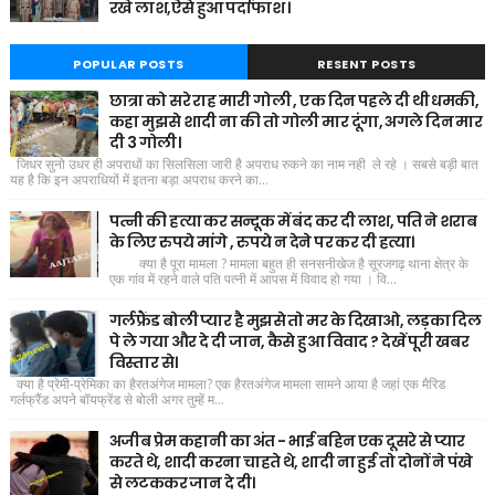
रखे लाश,ऐसे हुआ पर्दाफाश ।
POPULAR POSTS
RESENT POSTS
छात्रा को सरे राह मारी गोली , एक दिन पहले दी थी धमकी,
कहा मुझसे शादी ना की तो गोली मार दूंगा, अगले दिन मार
दी 3 गोली।
जिधर सुनो उधर ही अपराधों का सिलसिला जारी है अपराध रुकने का नाम नही ले रहे । सबसे बड़ी बात
यह है कि इन अपराधियों में इतना बड़ा अपराध करने का...
पत्नी की हत्या कर सन्दूक में बंद कर दी लाश, पति ने शराब
के लिए रुपये मांगे , रुपये न देने पर कर दी हत्या।
क्या है पूरा मामला ? मामला बहुत ही सनसनीखेज है सूरजगढ़ थाना क्षेत्र के
एक गांव में रहने वाले पति पत्नी में आपस में विवाद हो गया । वि...
गर्लफ्रैंड बोली प्यार है मुझसे तो मर के दिखाओ, लड़का दिल
पे ले गया और दे दी जान, कैसे हुआ विवाद ? देखें पूरी खबर
विस्तार से।
क्या है प्रेमी-प्रेमिका का हैरतअंगेज मामला? एक हैरतअंगेज मामला सामने आया है जहां एक मैरिड
गर्लफ्रैंड अपने बॉयफ्रेंड से बोली अगर तुम्हें म...
अजीब प्रेम कहानी का अंत - भाई बहिन एक दूसरे से प्यार
करते थे, शादी करना चाहते थे, शादी ना हुई तो दोनों ने पंखे
से लटककर जान दे दी।