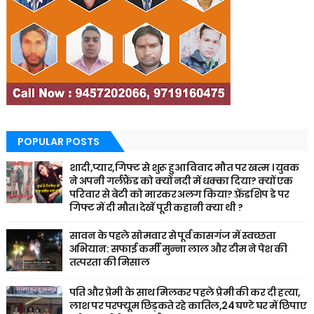
POPULAR POSTS
शादी,प्यार,गिफ्ट से शुरू हुआ विवाद मौत पर खत्म । युवक
ने अपनी गर्लफ्रैंड को क्यों नदी में धक्का दिया? क्यों एक
परिवार से बेटी को मारकर अलग किया? फ़्रेंडशिप डे पर
गिफ्ट में दी मौत। देखें पूरी कहानी क्या थी ?
सावन के पहले सोमवार से पूर्व कासगंज में स्वच्छता
अभियान: सफाई कर्मी मुन्ना लाल और टीम ने पेश की
तत्परता की मिसाल
पति और प्रेमी के साथ मिलकर पहले प्रेमी की कर दी हत्या,
लाश पर परफ्यूम छिड़कते रहे कातिल,24 घण्टे घर में छिपाए