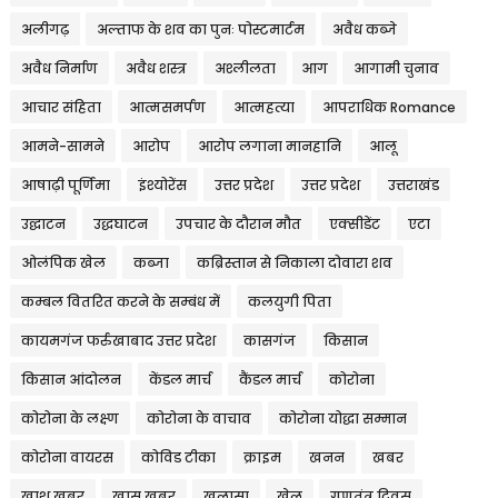
अलीगढ़
अल्ताफ के शव का पुनः पोस्टमार्टम
अवैध कब्जे
अवैध निर्माण
अवैध शस्त्र
अश्लीलता
आग
आगामी चुनाव
आचार संहिता
आत्मसमर्पण
आत्महत्या
आपराधिक Romance
आमने-सामने
आरोप
आरोप लगाना मानहानि
आलू
आषाढ़ी पूर्णिमा
इंश्योरेंस
उत्तर प्रदेश
उत्तर प्रदेश
उत्तराखंड
उद्घाटन
उद्धघाटन
उपचार के दौरान मौत
एक्सीडेंट
एटा
ओलंपिक खेल
कब्जा
कब्रिस्तान से निकाला दोवारा शव
कम्बल वितरित करने के सम्बंध में
कलयुगी पिता
कायमगंज फर्रुखाबाद उत्तर प्रदेश
कासगंज
किसान
किसान आंदोलन
केंडल मार्च
कैंडल मार्च
कोरोना
कोरोना के लक्ष्ण
कोरोना के वाचाव
कोरोना योद्धा सम्मान
कोरोना वायरस
कोविड टीका
क्राइम
खनन
खबर
खाश खबर
खास खबर
खुलासा
खेल
गणतंत्र दिवस