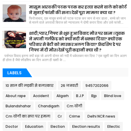
मासूम आरव की पटक पटक कर हत्या करने वाले को कोर्ट
ने सुनाई फांसी की सजा। देखें पूरा मामला क्या था ?
फिरोजाबाद, एक मासूम बच्चे को पटक पटक कर जान से मार डाला , बच्चे को जान
से मारने वाले अपराधी बिराज को न्यायालय ने दोषी करार दिया और उसे फांसी...
शादी,प्यार,गिफ्ट से शुरू हुआ विवाद मौत पर खत्म । युवक
ने अपनी गर्लफ्रैंड को क्यों नदी में धक्का दिया? क्यों एक
परिवार से बेटी को मारकर अलग किया? फ़्रेंडशिप डे पर
गिफ्ट में दी मौत। देखें पूरी कहानी क्या थी ?
पर्सनल विवाद इतना क्यों बड़ा जो अपनी दोस्त को नदी में धकेलकर मार दिया ? एक खुशी का दिन अलग
ही होता है जैसे फ़्रेंडशिप का दिन अलग ही खशी के ...
LABELS
10 साल की लड़की से बलात्कार
26 जनवरी
9457202066
About rape
Accident
Aligarh
B.J.P
Bjp
Blind love
Bulandshahar
Chandigarh
Cm योगी
Cm योगी का सपा पर हमला
Cr
Crime
Delhi NCR news
Doctor
Education
Election
Election results
Ellectic