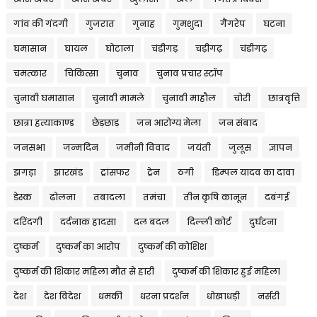
गांव की गंदगी
गुजरात
गुनाह
गुमशुदा
गैंगरेप
घटना
घमासान
घायल
घोटाला
चंडीगड़
चड़ीगढ़
चंडीगढ़
चमत्कार
चिकित्सा
चुनाव
चुनाव प्रचार स्टॉप
चुनावी घमासान
चुनावी मामले
चुनावी माहौल
चोरी
छात्रवृत्ति
छात्रा हत्याकाण्ड
छेड़छाड़
जन आरोग्य मेला
जन संबाद
जनसभा
जन्मदिन
जमीनी विवाद
जयंती
जुलूस
ज्ञापन
झगड़ा
झारखंड
ट्रांसफर
ट्रेन
ठगी
डिम्पल यादव का दावा
डेस्क
ढोलना
तबादला
तमंचा
तीन कृषि कानून
दबंगई
दरिंदगी
दर्दनाक हादसा
दल बदल
दिल्ली कोर्ट
दुर्घटना
दुष्कर्म
दुष्कर्म का आरोप
दुष्कर्म की कोशिश
दुष्कर्म की शिकार महिला मौत से हारी
दुष्कर्म की शिकार हुई महिला
देश
देश विदेश
धमकी
धरना प्रदर्शन
धोखाधड़ी
नर्सरी