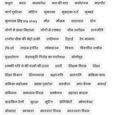
मथुरा
मदत
मध्यप्रदेश
मन की बात
मनोरंजन
मारपीट
मार्ग दुर्घटना
मीटिंग
मुकदमा
मुकद्दमा दर्ज
मुम्बई
मुलायम सिंह life story
मौत
मौसम
यातायात
योग
योगी ने साधा निशाना
योगी से टक्कर
यौन उत्पीड़न
राजनीति
राजीव चौक की मेट्रो रुकी
राशिफल
रिहाई
रेप मामला
रोड शो
लाइन हाजिर
लॉकडाउन
विवाद
विवादित जमीन
वृक्षारोपण
वेश्यावृति गिरोह का पर्दाफाश
वॉलीवुड
शक्की पति ने की पत्नी की हत्या
शादी
शिक्षक दिवस
शिक्षा
शिक्षा विभाग
शिलान्यास
श्रद्धांजलि
श्रधांजलि
संकिसा कांड
संकिसा महोत्सव
सड़क दुघर्टना
सतर्कता
सपा बैठक
सफाई
संबिधान
समाधान दिवस
सम्मेलन
सहावर क्राइम
साइकिल रैली
सुरक्षा
सूटिंग
सेलिब्रिटी
सॉफ्टवेयर
सोसाइट
स्वच्छता
स्वतंत्रता दिवस
स्वतन्त्रता दिवस