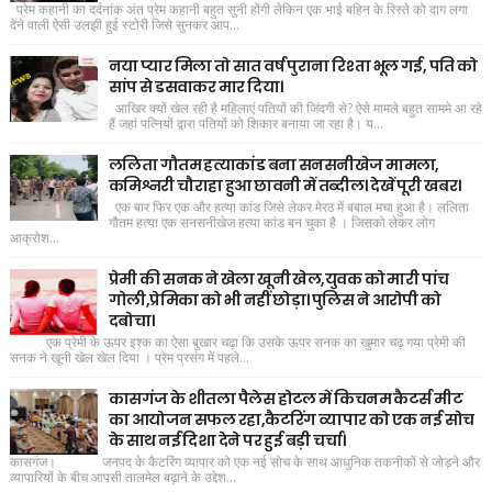
प्रेम कहानी का दर्दनांक अंत प्रेम कहानी बहुत सुनी होंगी लेकिन एक भाई बहिन के रिस्ते को दाग लगा
देने वाली ऐसी उलझी हुई स्टोरी जिसे सुनकर आप...
नया प्यार मिला तो सात वर्ष पुराना रिश्ता भूल गई, पति को
सांप से डसवाकर मार दिया।
आखिर क्यों खेल रही है महिलाएं पतियों की जिंदगी से? ऐसे मामले बहुत साममे आ रहे
हैं जहां पत्नियों द्वारा पतियों को शिकार बनाया जा रहा है। य...
ललिता गौतम हत्याकांड बना सनसनीखेज मामला,
कमिश्नरी चौराहा हुआ छावनी में तब्दील। देखें पूरी खबर।
एक बार फिर एक और हत्या कांड जिसे लेकर मेरठ में बबाल मचा हुआ है। ललिता
गौतम हत्या एक सनसनीखेज हत्या कांड बन चुका है । जिसको लेकर लोग
आक्रोश...
प्रेमी की सनक ने खेला खूनी खेल,युवक को मारी पांच
गोली,प्रेमिका को भी नहीं छोड़ा। पुलिस ने आरोपी को
दबोचा।
एक प्रेमी के ऊपर इश्क का ऐसा बुखार चढ़ा कि उसके ऊपर सनक का खुमार चढ़ गया प्रेमी की
सनक ने खूनी खेल खेल दिया । प्रेम प्रसंग में पहले...
कासगंज के शीतला पैलेस होटल में किचनम कैटर्स मीट
का आयोजन सफल रहा,कैटरिंग व्यापार को एक नई सोच
के साथ नई दिशा देने पर हुई बड़ी चर्चा।
कासगंज। जनपद के कैटरिंग व्यापार को एक नई सोच के साथ आधुनिक तकनीकों से जोड़ने और
व्यापारियों के बीच आपसी तालमेल बढ़ाने के उद्देश...