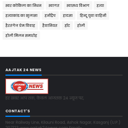
स्वर कोकिला का निधन
स्वागत
स्वास्थ्य विभाग
हत्या
हत्याकांड का खुलासा
हनीट्रैप
हादसा
हिन्दू युवा वाहिनी
हैरतंगेज प्रेम विवाह
हैवानियत
हॉट
होली
होली मिलन समारोह
AAJTAK 24 NEWS
हर खबर आप तक, केवल आजतक 24 न्यूज पर,
CONTACT'S
Near Railway Line, Kilauni Road, Ashok Nagar, Kasganj (U.P.)
207123 www.aajtak24news.com Email-