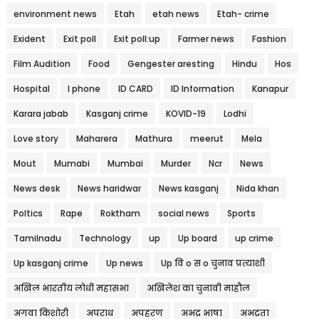
environment news
Etah
etah news
Etah- crime
Exident
Exit poll
Exit poll:up
Farmer news
Fashion
Film Audition
Food
Gengester aresting
Hindu
Hos
Hospital
I phone
ID CARD
ID Information
Kanapur
Karara jabab
Kasganj crime
KOVID-19
Lodhi
Love story
Maharera
Mathura
meerut
Mela
Mout
Mumabi
Mumbai
Murder
Ncr
News
News desk
News haridwar
News kasganj
Nida khan
Poltics
Rape
Roktham
social news
Sports
Tamilnadu
Technology
up
Up board
up crime
Up kasganj crime
Up news
Up वि o स o चुनाव प्रत्याशी
अखिल भारतीय लोधी महासभा
अखिलेश का चुनावी माहौल
अगवा किशोरी
अपराध
अपहरण
अभद्र भाषा
अभद्रता