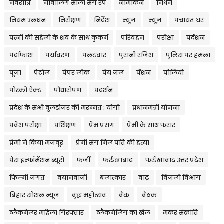
नवरात्रि
नाबालिग साली संग रेप
नामांकन
निधन
नियम उलंघन
निरीक्षण
निर्देश
न्यूज
न्यूज़
पंचायत घर
पत्नी की सहेली के शव के साथ कुकर्म
परिवहन
परीक्षा
पर्दशन
पर्दाफाश
पर्यावरण
पलटवार
पुरानी रंजिश
पुलिस पर हमला
पूजा
पेट्रोल
पेपर लीक
पेय जल
पेंशन
पोलियो
पोस्को ऐक्ट
पौधारोपण
प्रदर्शन
प्रदेश के सभी बुलडोजर की मरम्मत : योगी
प्रधानमंत्री योजना
प्रवेश परीक्षा
प्रशिक्षण
प्रेम प्रसंग
प्रेमी के साथ फरार
प्रेमी ने किया मजबूर
प्रेमी संग मिल पति की हत्या
प्रेस इन्फॉर्मेशन ब्यूरो
फर्जी
फर्रुखाबाद
फर्रुखाबाद उत्तर प्रदेश
फिल्मी जगत
बयानबाजी
बलात्कार
बाढ़
बिजली विभाग
बिहार सोशल न्यूज
बुद्ध महोत्सव
बैंक
बैठक
ब्लैकमेलर महिला गिरफ्तार
ब्लैकमेलिंग का खेल
मकर संक्रांति