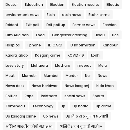
Doctor
Education
Election
Election results
Ellectic
environment news
Etah
etah news
Etah- crime
Exident
Exit poll
Exit poll:up
Farmer news
Fashion
Film Audition
Food
Gengester aresting
Hindu
Hos
Hospital
I phone
ID CARD
ID Information
Kanapur
Karara jabab
Kasganj crime
KOVID-19
Lodhi
Love story
Maharera
Mathura
meerut
Mela
Mout
Mumabi
Mumbai
Murder
Ncr
News
News desk
News haridwar
News kasganj
Nida khan
Poltics
Rape
Roktham
social news
Sports
Tamilnadu
Technology
up
Up board
up crime
Up kasganj crime
Up news
Up वि o स o चुनाव प्रत्याशी
अखिल भारतीय लोधी महासभा
अखिलेश का चुनावी माहौल