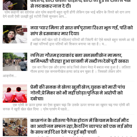
करते थे, शादी करना चाहते थे, शादी ना हुई तो दोनों ने पंखे
से लटककर जान दे दी।
प्रेम कहानी का दर्दनांक अंत प्रेम कहानी बहुत सुनी होंगी लेकिन एक भाई बहिन के रिस्ते को दाग लगा
देने वाली ऐसी उलझी हुई स्टोरी जिसे सुनकर आप...
नया प्यार मिला तो सात वर्ष पुराना रिश्ता भूल गई, पति को
सांप से डसवाकर मार दिया।
आखिर क्यों खेल रही है महिलाएं पतियों की जिंदगी से? ऐसे मामले बहुत साममे आ रहे
हैं जहां पत्नियों द्वारा पतियों को शिकार बनाया जा रहा है। य...
ललिता गौतम हत्याकांड बना सनसनीखेज मामला,
कमिश्नरी चौराहा हुआ छावनी में तब्दील। देखें पूरी खबर।
एक बार फिर एक और हत्या कांड जिसे लेकर मेरठ में बबाल मचा हुआ है। ललिता
गौतम हत्या एक सनसनीखेज हत्या कांड बन चुका है । जिसको लेकर लोग
आक्रोश...
प्रेमी की सनक ने खेला खूनी खेल,युवक को मारी पांच
गोली,प्रेमिका को भी नहीं छोड़ा। पुलिस ने आरोपी को
दबोचा।
एक प्रेमी के ऊपर इश्क का ऐसा बुखार चढ़ा कि उसके ऊपर सनक का खुमार चढ़ गया प्रेमी की
सनक ने खूनी खेल खेल दिया । प्रेम प्रसंग में पहले...
कासगंज के शीतला पैलेस होटल में किचनम कैटर्स मीट
का आयोजन सफल रहा,कैटरिंग व्यापार को एक नई सोच
के साथ नई दिशा देने पर हुई बड़ी चर्चा।