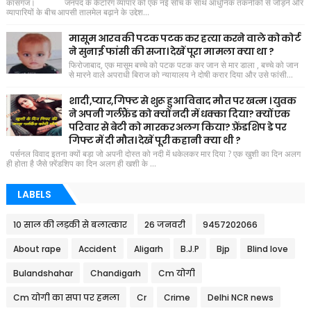
कासगंज। जनपद के कैटरिंग व्यापार को एक नई सोच के साथ आधुनिक तकनीकों से जोड़ने और
व्यापारियों के बीच आपसी तालमेल बढ़ाने के उद्देश...
मासूम आरव की पटक पटक कर हत्या करने वाले को कोर्ट
ने सुनाई फांसी की सजा। देखें पूरा मामला क्या था ?
फिरोजाबाद, एक मासूम बच्चे को पटक पटक कर जान से मार डाला , बच्चे को जान
से मारने वाले अपराधी बिराज को न्यायालय ने दोषी करार दिया और उसे फांसी...
शादी,प्यार,गिफ्ट से शुरू हुआ विवाद मौत पर खत्म । युवक
ने अपनी गर्लफ्रैंड को क्यों नदी में धक्का दिया? क्यों एक
परिवार से बेटी को मारकर अलग किया? फ़्रेंडशिप डे पर
गिफ्ट में दी मौत। देखें पूरी कहानी क्या थी ?
पर्सनल विवाद इतना क्यों बड़ा जो अपनी दोस्त को नदी में धकेलकर मार दिया ? एक खुशी का दिन अलग
ही होता है जैसे फ़्रेंडशिप का दिन अलग ही खशी के ...
LABELS
10 साल की लड़की से बलात्कार
26 जनवरी
9457202066
About rape
Accident
Aligarh
B.J.P
Bjp
Blind love
Bulandshahar
Chandigarh
Cm योगी
Cm योगी का सपा पर हमला
Cr
Crime
Delhi NCR news