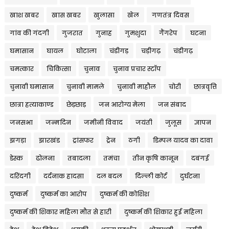
खाश खबर
खास खबर
खुलासा
खेल
गणतंत्र दिवस
गांव की गंदगी
गुजरात
गुनाह
गुमशुदा
गैंगरेप
घटना
घमासान
घायल
घोटाला
चंडीगड़
चड़ीगढ़
चंडीगढ़
चमत्कार
चिकित्सा
चुनाव
चुनाव प्रचार स्टॉप
चुनावी घमासान
चुनावी मामले
चुनावी माहौल
चोरी
छात्रवृत्ति
छात्रा हत्याकाण्ड
छेड़छाड़
जन आरोग्य मेला
जन संबाद
जनसभा
जन्मदिन
जमीनी विवाद
जयंती
जुलूस
ज्ञापन
झगड़ा
झारखंड
ट्रांसफर
ट्रेन
ठगी
डिम्पल यादव का दावा
डेस्क
ढोलना
तबादला
तमंचा
तीन कृषि कानून
दबंगई
दरिंदगी
दर्दनाक हादसा
दल बदल
दिल्ली कोर्ट
दुर्घटना
दुष्कर्म
दुष्कर्म का आरोप
दुष्कर्म की कोशिश
दुष्कर्म की शिकार महिला मौत से हारी
दुष्कर्म की शिकार हुई महिला