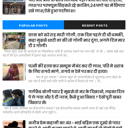
पति और प्रेमी के साथ मिलकर पहले प्रेमी की कर दी हत्या,
लाश पर परफ्यूम छिड़कते रहे कातिल,24 घण्टे घर में छिपाए
रखे लाश,ऐसे हुआ पर्दाफाश ।
POPULAR POSTS
RESENT POSTS
छात्रा को सरे राह मारी गोली , एक दिन पहले दी थी धमकी,
कहा मुझसे शादी ना की तो गोली मार दूंगा, अगले दिन मार
दी 3 गोली।
जिधर सुनो उधर ही अपराधों का सिलसिला जारी है अपराध रुकने का नाम नही ले रहे । सबसे बड़ी बात
यह है कि इन अपराधियों में इतना बड़ा अपराध करने का...
पत्नी की हत्या कर सन्दूक में बंद कर दी लाश, पति ने शराब
के लिए रुपये मांगे , रुपये न देने पर कर दी हत्या।
क्या है पूरा मामला ? मामला बहुत ही सनसनीखेज है सूरजगढ़ थाना क्षेत्र के
एक गांव में रहने वाले पति पत्नी में आपस में विवाद हो गया । वि...
गर्लफ्रैंड बोली प्यार है मुझसे तो मर के दिखाओ, लड़का दिल
पे ले गया और दे दी जान, कैसे हुआ विवाद ? देखें पूरी खबर
विस्तार से।
क्या है प्रेमी-प्रेमिका का हैरतअंगेज मामला? एक हैरतअंगेज मामला सामने आया है जहां एक मैरिड
गर्लफ्रैंड अपने बॉयफ्रेंड से बोली अगर तुम्हें म...
अजीब प्रेम कहानी का अंत - भाई बहिन एक दूसरे से प्यार