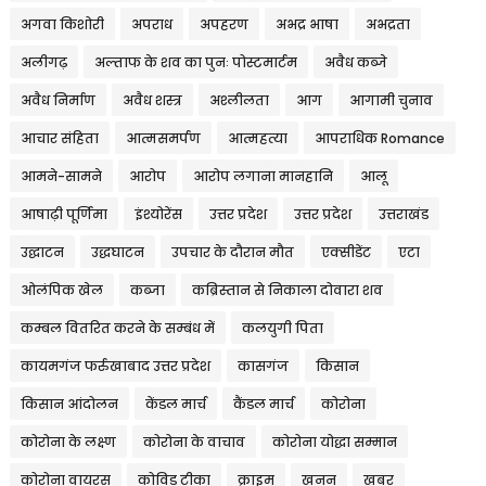
अगवा किशोरी
अपराध
अपहरण
अभद्र भाषा
अभद्रता
अलीगढ़
अल्ताफ के शव का पुनः पोस्टमार्टम
अवैध कब्जे
अवैध निर्माण
अवैध शस्त्र
अश्लीलता
आग
आगामी चुनाव
आचार संहिता
आत्मसमर्पण
आत्महत्या
आपराधिक Romance
आमने-सामने
आरोप
आरोप लगाना मानहानि
आलू
आषाढ़ी पूर्णिमा
इंश्योरेंस
उत्तर प्रदेश
उत्तर प्रदेश
उत्तराखंड
उद्घाटन
उद्धघाटन
उपचार के दौरान मौत
एक्सीडेंट
एटा
ओलंपिक खेल
कब्जा
कब्रिस्तान से निकाला दोवारा शव
कम्बल वितरित करने के सम्बंध में
कलयुगी पिता
कायमगंज फर्रुखाबाद उत्तर प्रदेश
कासगंज
किसान
किसान आंदोलन
केंडल मार्च
कैंडल मार्च
कोरोना
कोरोना के लक्ष्ण
कोरोना के वाचाव
कोरोना योद्धा सम्मान
कोरोना वायरस
कोविड टीका
क्राइम
खनन
खबर