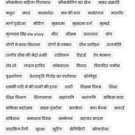
ब्लैकमेलर महिला गिरफ्तार
ब्लैकमेलिंग का खेल
मकर संक्रांति
मथुरा
मदत
मध्यप्रदेश
मन की बात
मनोरंजन
मारपीट
मार्ग दुर्घटना
मीटिंग
मुकदमा
मुकद्दमा दर्ज
मुम्बई
मुलायम सिंह life story
मौत
मौसम
यातायात
योग
योगी ने साधा निशाना
योगी से टक्कर
यौन उत्पीड़न
राजनीति
राजीव चौक की मेट्रो रुकी
राशिफल
रिहाई
रेप मामला
रोड शो
लाइन हाजिर
लॉकडाउन
विवाद
विवादित जमीन
वृक्षारोपण
वेश्यावृति गिरोह का पर्दाफाश
वॉलीवुड
शक्की पति ने की पत्नी की हत्या
शादी
शिक्षक दिवस
शिक्षा
शिक्षा विभाग
शिलान्यास
श्रद्धांजलि
श्रधांजलि
संकिसा कांड
संकिसा महोत्सव
सड़क दुघर्टना
सतर्कता
सपा बैठक
सफाई
संबिधान
समाधान दिवस
सम्मेलन
सहावर क्राइम
साइकिल रैली
सुरक्षा
सूटिंग
सेलिब्रिटी
सॉफ्टवेयर