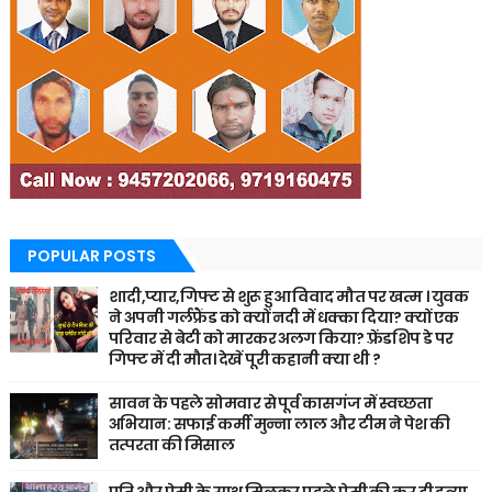
POPULAR POSTS
शादी,प्यार,गिफ्ट से शुरू हुआ विवाद मौत पर खत्म । युवक
ने अपनी गर्लफ्रैंड को क्यों नदी में धक्का दिया? क्यों एक
परिवार से बेटी को मारकर अलग किया? फ़्रेंडशिप डे पर
गिफ्ट में दी मौत। देखें पूरी कहानी क्या थी ?
सावन के पहले सोमवार से पूर्व कासगंज में स्वच्छता
अभियान: सफाई कर्मी मुन्ना लाल और टीम ने पेश की
तत्परता की मिसाल