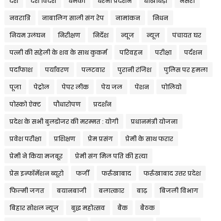
देश
देश विदेश
धमकी
धरना प्रदर्शन
धोखाधड़ी
नर्सरी
नवरात्रि
नाबालिग साली संग रेप
नामांकन
निधन
नियम उलंघन
निरीक्षण
निर्देश
न्यूज
न्यूज़
पंचायत घर
पत्नी की सहेली के शव के साथ कुकर्म
परिवहन
परीक्षा
पर्दशन
पर्दाफाश
पर्यावरण
पलटवार
पुरानी रंजिश
पुलिस पर हमला
पूजा
पेट्रोल
पेपर लीक
पेय जल
पेंशन
पोलियो
पोस्को ऐक्ट
पौधारोपण
प्रदर्शन
प्रदेश के सभी बुलडोजर की मरम्मत : योगी
प्रधानमंत्री योजना
प्रवेश परीक्षा
प्रशिक्षण
प्रेम प्रसंग
प्रेमी के साथ फरार
प्रेमी ने किया मजबूर
प्रेमी संग मिल पति की हत्या
प्रेस इन्फॉर्मेशन ब्यूरो
फर्जी
फर्रुखाबाद
फर्रुखाबाद उत्तर प्रदेश
फिल्मी जगत
बयानबाजी
बलात्कार
बाढ़
बिजली विभाग
बिहार सोशल न्यूज
बुद्ध महोत्सव
बैंक
बैठक