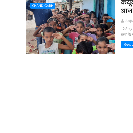
केयू
CHANDIGARH
आजा
Aaj
जितेन्द
बच्चों क
Rea