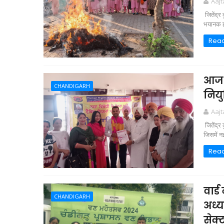
Aaj
जितेंद्र 
भयानक हम
Rea
आज 
CHANDIGARH
नियु
Aaj
जितेंद्र
जिसमें नई
Rea
वार्
CHANDIGARH
अध्य
सेक्