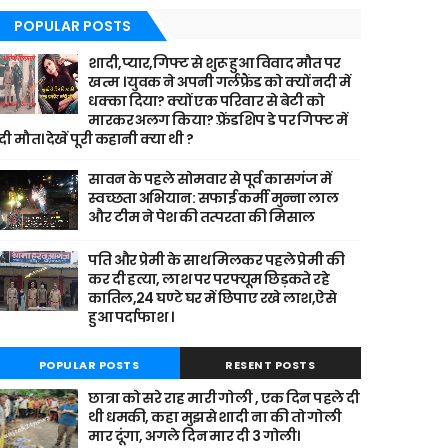
POPULAR POSTS
शादी,प्यार,गिफ्ट से शुरू हुआ विवाद मौत पर
खत्म । युवक ने अपनी गर्लफ्रैंड को क्यों नदी में
धक्का दिया? क्यों एक परिवार से बेटी को
मारकर अलग किया? फ़्रेंडशिप डे पर गिफ्ट में
दी मौत। देखें पूरी कहानी क्या थी ?
सावन के पहले सोमवार से पूर्व कासगंज में
स्वच्छता अभियान: सफाई कर्मी मुन्ना लाल
और टीम ने पेश की तत्परता की मिसाल
पति और प्रेमी के साथ मिलकर पहले प्रेमी की
कर दी हत्या, लाश पर परफ्यूम छिड़कते रहे
कातिल,24 घण्टे घर में छिपाए रखे लाश,ऐसे
हुआ पर्दाफाश ।
POPULAR POSTS
RESENT POSTS
छात्रा को सरे राह मारी गोली , एक दिन पहले दी
थी धमकी, कहा मुझसे शादी ना की तो गोली
मार दूंगा, अगले दिन मार दी 3 गोली।