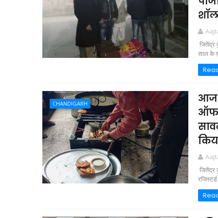
पीजी
शॉ
Aaj
जितेंद्र
साल के श
Rea
आज 2
CHANDIGARH
ऑफ इ
सावन
किय
Aaj
जितेंद्
रजिस्टर्
Rea