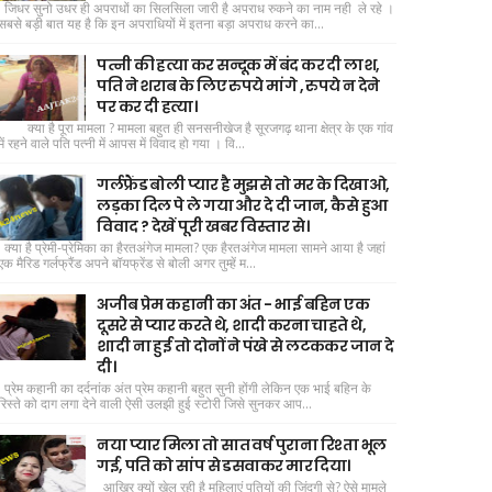
जिधर सुनो उधर ही अपराधों का सिलसिला जारी है अपराध रुकने का नाम नही ले रहे ।
सबसे बड़ी बात यह है कि इन अपराधियों में इतना बड़ा अपराध करने का...
पत्नी की हत्या कर सन्दूक में बंद कर दी लाश,
पति ने शराब के लिए रुपये मांगे , रुपये न देने
पर कर दी हत्या।
क्या है पूरा मामला ? मामला बहुत ही सनसनीखेज है सूरजगढ़ थाना क्षेत्र के एक गांव
में रहने वाले पति पत्नी में आपस में विवाद हो गया । वि...
गर्लफ्रैंड बोली प्यार है मुझसे तो मर के दिखाओ,
लड़का दिल पे ले गया और दे दी जान, कैसे हुआ
विवाद ? देखें पूरी खबर विस्तार से।
क्या है प्रेमी-प्रेमिका का हैरतअंगेज मामला? एक हैरतअंगेज मामला सामने आया है जहां
एक मैरिड गर्लफ्रैंड अपने बॉयफ्रेंड से बोली अगर तुम्हें म...
अजीब प्रेम कहानी का अंत - भाई बहिन एक
दूसरे से प्यार करते थे, शादी करना चाहते थे,
शादी ना हुई तो दोनों ने पंखे से लटककर जान दे
दी।
प्रेम कहानी का दर्दनांक अंत प्रेम कहानी बहुत सुनी होंगी लेकिन एक भाई बहिन के
रिस्ते को दाग लगा देने वाली ऐसी उलझी हुई स्टोरी जिसे सुनकर आप...
नया प्यार मिला तो सात वर्ष पुराना रिश्ता भूल
गई, पति को सांप से डसवाकर मार दिया।
आखिर क्यों खेल रही है महिलाएं पतियों की जिंदगी से? ऐसे मामले