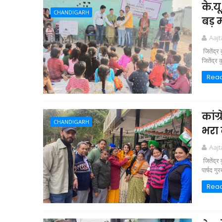
के.य
CHANDIGARH
बड़ 
Aaj
जितेंद्र
जितेंद्र
Rea
कांग्
CHANDIGARH
भरा
Aaj
जितेंद्र 
पार्षद गु
Rea