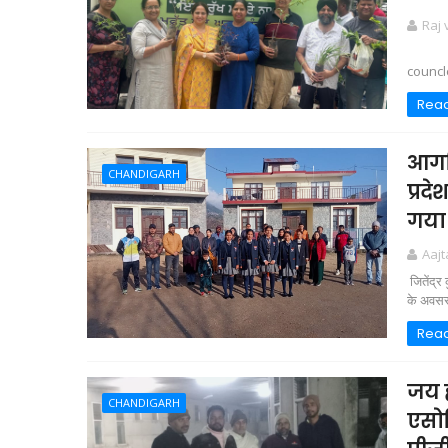
Raj
आज चंडी
councler
Rea
आगम
CHANDIGARH
प्रद
गया
Aaj
जितेंद्र
के अवसर
Rea
जय ह
CHANDIGARH
एसो