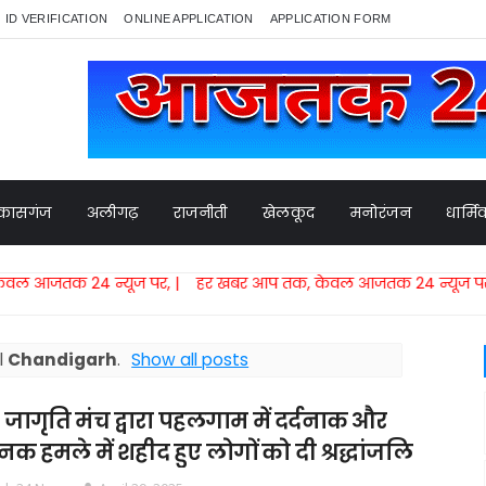
ID VERIFICATION
ONLINE APPLICATION
APPLICATION FORM
कासगंज
अलीगढ़
राजनीती
खेलकूद
मनोरंजन
धार्म
्यूज पर, | हर खबर आप तक, केवल आजतक 24 न्यूज पर,​ | हर खबर आ
l
Chandigarh
.
Show all posts
 जागृति मंच द्वारा पहलगाम में दर्दनाक और
क हमले में शहीद हुए लोगों को दी श्रद्धांजलि