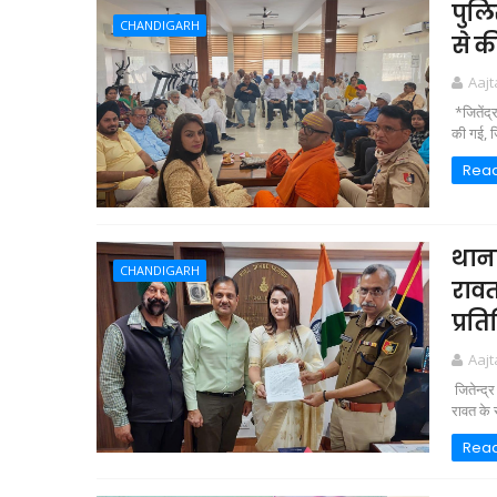
पुलि
CHANDIGARH
से क
Aaj
*जितेंद्
की गई, ज
Rea
थाना
CHANDIGARH
रावत
प्रत
Aaj
जितेन्द्
रावत के 
Rea