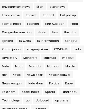
environment news
Etah
etah news
Etah- crime
Exident
Exit poll
Exit poll:up
Farmer news
Fashion
Film Audition
Food
Gengester aresting
Hindu
Hos
Hospital
I phone
ID CARD
ID Information
Kanapur
Karara jabab
Kasganj crime
KOVID-19
Lodhi
Love story
Maharera
Mathura
meerut
Mela
Mout
Mumabi
Mumbai
Murder
Ncr
News
News desk
News haridwar
News kasganj
Nida khan
Poltics
Rape
Roktham
social news
Sports
Tamilnadu
Technology
up
Up board
up crime
Up kasganj crime
Up news