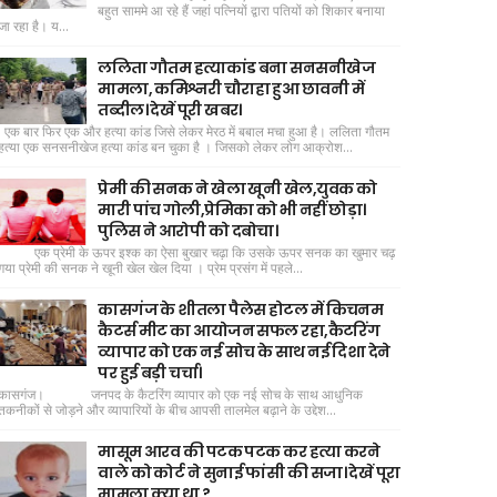
बहुत साममे आ रहे हैं जहां पत्नियों द्वारा पतियों को शिकार बनाया
जा रहा है। य...
ललिता गौतम हत्याकांड बना सनसनीखेज
मामला, कमिश्नरी चौराहा हुआ छावनी में
तब्दील। देखें पूरी खबर।
एक बार फिर एक और हत्या कांड जिसे लेकर मेरठ में बबाल मचा हुआ है। ललिता गौतम
हत्या एक सनसनीखेज हत्या कांड बन चुका है । जिसको लेकर लोग आक्रोश...
प्रेमी की सनक ने खेला खूनी खेल,युवक को
मारी पांच गोली,प्रेमिका को भी नहीं छोड़ा।
पुलिस ने आरोपी को दबोचा।
एक प्रेमी के ऊपर इश्क का ऐसा बुखार चढ़ा कि उसके ऊपर सनक का खुमार चढ़
गया प्रेमी की सनक ने खूनी खेल खेल दिया । प्रेम प्रसंग में पहले...
कासगंज के शीतला पैलेस होटल में किचनम
कैटर्स मीट का आयोजन सफल रहा,कैटरिंग
व्यापार को एक नई सोच के साथ नई दिशा देने
पर हुई बड़ी चर्चा।
कासगंज। जनपद के कैटरिंग व्यापार को एक नई सोच के साथ आधुनिक
तकनीकों से जोड़ने और व्यापारियों के बीच आपसी तालमेल बढ़ाने के उद्देश...
मासूम आरव की पटक पटक कर हत्या करने
वाले को कोर्ट ने सुनाई फांसी की सजा। देखें पूरा
मामला क्या था ?