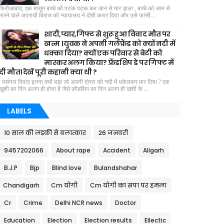
फिरोजाबाद, एक मासूम बच्चे को पटक पटक कर जान से मार डाला , बच्चे को जान से
मारने वाले अपराधी बिराज को न्यायालय ने दोषी करार दिया और उसे फांसी...
शादी,प्यार,गिफ्ट से शुरू हुआ विवाद मौत पर
खत्म । युवक ने अपनी गर्लफ्रैंड को क्यों नदी में
धक्का दिया? क्यों एक परिवार से बेटी को
मारकर अलग किया? फ़्रेंडशिप डे पर गिफ्ट में
दी मौत। देखें पूरी कहानी क्या थी ?
पर्सनल विवाद इतना क्यों बड़ा जो अपनी दोस्त को नदी में धकेलकर मार दिया ? एक
खुशी का दिन अलग ही होता है जैसे फ़्रेंडशिप का दिन अलग ही खशी के ...
LABELS
10 साल की लड़की से बलात्कार
26 जनवरी
9457202066
About rape
Accident
Aligarh
B.J.P
Bjp
Blind love
Bulandshahar
Chandigarh
Cm योगी
Cm योगी का सपा पर हमला
Cr
Crime
Delhi NCR news
Doctor
Education
Election
Election results
Ellectic