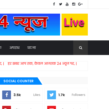
िक
अपराध
घटना
प तक, केवल आजतक 24 न्यूज पर, |
SOCIAL COUNTER
3.5k
1.7k
Likes
Followers