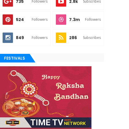
735
2.8k
Followers
Subscribes
524
7.3m
Followers
Followers
849
286
Followers
Subscribes
FESTIVALS