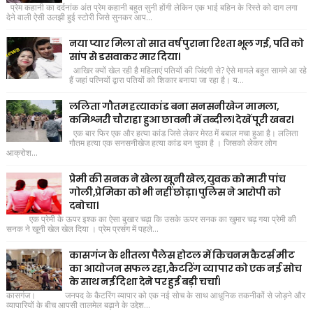
प्रेम कहानी का दर्दनांक अंत प्रेम कहानी बहुत सुनी होंगी लेकिन एक भाई बहिन के रिस्ते को दाग लगा
देने वाली ऐसी उलझी हुई स्टोरी जिसे सुनकर आप...
नया प्यार मिला तो सात वर्ष पुराना रिश्ता भूल गई, पति को
सांप से डसवाकर मार दिया।
आखिर क्यों खेल रही है महिलाएं पतियों की जिंदगी से? ऐसे मामले बहुत साममे आ रहे
हैं जहां पत्नियों द्वारा पतियों को शिकार बनाया जा रहा है। य...
ललिता गौतम हत्याकांड बना सनसनीखेज मामला,
कमिश्नरी चौराहा हुआ छावनी में तब्दील। देखें पूरी खबर।
एक बार फिर एक और हत्या कांड जिसे लेकर मेरठ में बबाल मचा हुआ है। ललिता
गौतम हत्या एक सनसनीखेज हत्या कांड बन चुका है । जिसको लेकर लोग
आक्रोश...
प्रेमी की सनक ने खेला खूनी खेल,युवक को मारी पांच
गोली,प्रेमिका को भी नहीं छोड़ा। पुलिस ने आरोपी को
दबोचा।
एक प्रेमी के ऊपर इश्क का ऐसा बुखार चढ़ा कि उसके ऊपर सनक का खुमार चढ़ गया प्रेमी की
सनक ने खूनी खेल खेल दिया । प्रेम प्रसंग में पहले...
कासगंज के शीतला पैलेस होटल में किचनम कैटर्स मीट
का आयोजन सफल रहा,कैटरिंग व्यापार को एक नई सोच
के साथ नई दिशा देने पर हुई बड़ी चर्चा।
कासगंज। जनपद के कैटरिंग व्यापार को एक नई सोच के साथ आधुनिक तकनीकों से जोड़ने और
व्यापारियों के बीच आपसी तालमेल बढ़ाने के उद्देश...