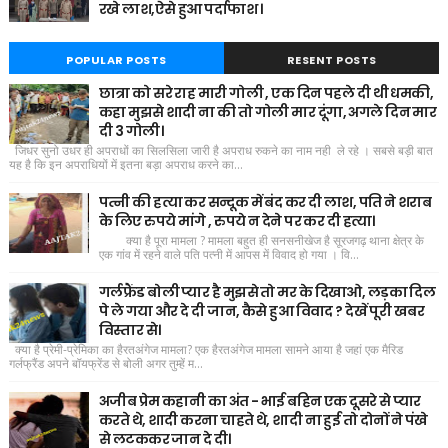
रखे लाश,ऐसे हुआ पर्दाफाश ।
POPULAR POSTS
RESENT POSTS
छात्रा को सरे राह मारी गोली , एक दिन पहले दी थी धमकी,
कहा मुझसे शादी ना की तो गोली मार दूंगा, अगले दिन मार
दी 3 गोली।
जिधर सुनो उधर ही अपराधों का सिलसिला जारी है अपराध रुकने का नाम नही ले रहे । सबसे बड़ी बात
यह है कि इन अपराधियों में इतना बड़ा अपराध करने का...
पत्नी की हत्या कर सन्दूक में बंद कर दी लाश, पति ने शराब
के लिए रुपये मांगे , रुपये न देने पर कर दी हत्या।
क्या है पूरा मामला ? मामला बहुत ही सनसनीखेज है सूरजगढ़ थाना क्षेत्र के
एक गांव में रहने वाले पति पत्नी में आपस में विवाद हो गया । वि...
गर्लफ्रैंड बोली प्यार है मुझसे तो मर के दिखाओ, लड़का दिल
पे ले गया और दे दी जान, कैसे हुआ विवाद ? देखें पूरी खबर
विस्तार से।
क्या है प्रेमी-प्रेमिका का हैरतअंगेज मामला? एक हैरतअंगेज मामला सामने आया है जहां एक मैरिड
गर्लफ्रैंड अपने बॉयफ्रेंड से बोली अगर तुम्हें म...
अजीब प्रेम कहानी का अंत - भाई बहिन एक दूसरे से प्यार
करते थे, शादी करना चाहते थे, शादी ना हुई तो दोनों ने पंखे
से लटककर जान दे दी।