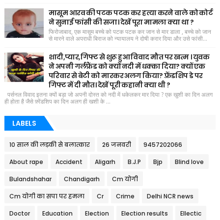
मासूम आरव की पटक पटक कर हत्या करने वाले को कोर्ट
ने सुनाई फांसी की सजा। देखें पूरा मामला क्या था ?
फिरोजाबाद, एक मासूम बच्चे को पटक पटक कर जान से मार डाला , बच्चे को जान
से मारने वाले अपराधी बिराज को न्यायालय ने दोषी करार दिया और उसे फांसी...
शादी,प्यार,गिफ्ट से शुरू हुआ विवाद मौत पर खत्म । युवक
ने अपनी गर्लफ्रैंड को क्यों नदी में धक्का दिया? क्यों एक
परिवार से बेटी को मारकर अलग किया? फ़्रेंडशिप डे पर
गिफ्ट में दी मौत। देखें पूरी कहानी क्या थी ?
पर्सनल विवाद इतना क्यों बड़ा जो अपनी दोस्त को नदी में धकेलकर मार दिया ? एक खुशी का दिन अलग
ही होता है जैसे फ़्रेंडशिप का दिन अलग ही खशी के ...
LABELS
10 साल की लड़की से बलात्कार
26 जनवरी
9457202066
About rape
Accident
Aligarh
B.J.P
Bjp
Blind love
Bulandshahar
Chandigarh
Cm योगी
Cm योगी का सपा पर हमला
Cr
Crime
Delhi NCR news
Doctor
Education
Election
Election results
Ellectic