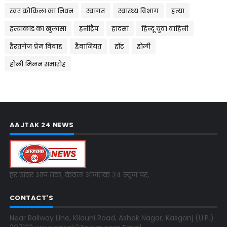
स्वर कोकिला का निधन
स्वागत
स्वास्थ्य विभाग
हत्या
हत्याकांड का खुलासा
हनीट्रैप
हादसा
हिन्दू युवा वाहिनी
हैरतंगेज प्रेम विवाह
हैवानियत
हॉट
होली
होली मिलन समारोह
AAJTAK 24 NEWS
हर खबर आप तक, केवल आजतक 24 न्यूज पर,
CONTACT'S
Near Railway Line, Kilauni Road, Ashok Nagar, Kasganj (U.P.)