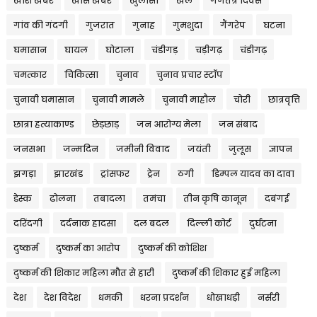
खाश खबर
खास खबर
खुलासा
खेल
गणतंत्र दिवस
गांव की गंदगी
गुजरात
गुनाह
गुमशुदा
गैंगरेप
घटना
घमासान
घायल
घोटाला
चंडीगड़
चड़ीगढ़
चंडीगढ़
चमत्कार
चिकित्सा
चुनाव
चुनाव प्रचार स्टॉप
चुनावी घमासान
चुनावी मामले
चुनावी माहौल
चोरी
छात्रवृत्ति
छात्रा हत्याकाण्ड
छेड़छाड़
जन आरोग्य मेला
जन संबाद
जनसभा
जन्मदिन
जमीनी विवाद
जयंती
जुलूस
ज्ञापन
झगड़ा
झारखंड
ट्रांसफर
ट्रेन
ठगी
डिम्पल यादव का दावा
डेस्क
ढोलना
तबादला
तमंचा
तीन कृषि कानून
दबंगई
दरिंदगी
दर्दनाक हादसा
दल बदल
दिल्ली कोर्ट
दुर्घटना
दुष्कर्म
दुष्कर्म का आरोप
दुष्कर्म की कोशिश
दुष्कर्म की शिकार महिला मौत से हारी
दुष्कर्म की शिकार हुई महिला
देश
देश विदेश
धमकी
धरना प्रदर्शन
धोखाधड़ी
नर्सरी