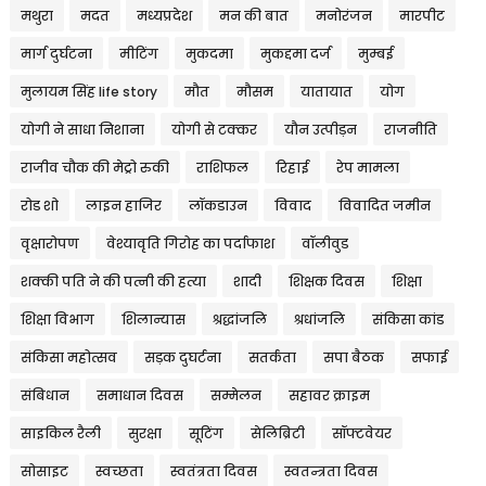
मथुरा
मदत
मध्यप्रदेश
मन की बात
मनोरंजन
मारपीट
मार्ग दुर्घटना
मीटिंग
मुकदमा
मुकद्दमा दर्ज
मुम्बई
मुलायम सिंह life story
मौत
मौसम
यातायात
योग
योगी ने साधा निशाना
योगी से टक्कर
यौन उत्पीड़न
राजनीति
राजीव चौक की मेट्रो रुकी
राशिफल
रिहाई
रेप मामला
रोड शो
लाइन हाजिर
लॉकडाउन
विवाद
विवादित जमीन
वृक्षारोपण
वेश्यावृति गिरोह का पर्दाफाश
वॉलीवुड
शक्की पति ने की पत्नी की हत्या
शादी
शिक्षक दिवस
शिक्षा
शिक्षा विभाग
शिलान्यास
श्रद्धांजलि
श्रधांजलि
संकिसा कांड
संकिसा महोत्सव
सड़क दुघर्टना
सतर्कता
सपा बैठक
सफाई
संबिधान
समाधान दिवस
सम्मेलन
सहावर क्राइम
साइकिल रैली
सुरक्षा
सूटिंग
सेलिब्रिटी
सॉफ्टवेयर
सोसाइट
स्वच्छता
स्वतंत्रता दिवस
स्वतन्त्रता दिवस