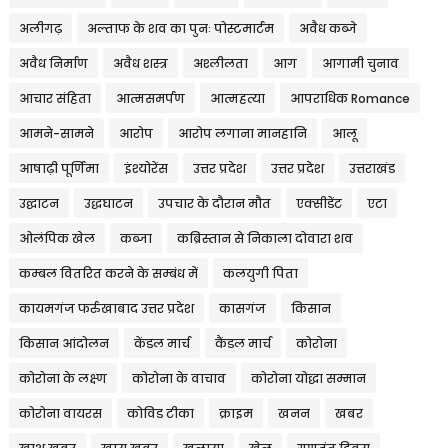
अलीगढ़
अल्ताफ के शव का पुनः पोस्टमार्टम
अवैध कब्जे
अवैध निर्माण
अवैध शस्त्र
अश्लीलता
आग
आगामी चुनाव
आचार संहिता
आत्मसमर्पण
आत्महत्या
आपराधिक Romance
आमने-सामने
आरोप
आरोप लगाना मानहानि
आलू
आषाढ़ी पूर्णिमा
इंश्योरेंस
उत्तर प्रदेश
उत्तर प्रदेश
उत्तराखंड
उद्घाटन
उद्धघाटन
उपचार के दौरान मौत
एक्सीडेंट
एटा
ओलंपिक खेल
कब्जा
कब्रिस्तान से निकाला दोवारा शव
कम्बल वितरित करने के सम्बंध में
कलयुगी पिता
कायमगंज फर्रुखाबाद उत्तर प्रदेश
कासगंज
किसान
किसान आंदोलन
केंडल मार्च
कैंडल मार्च
कोरोना
कोरोना के लक्ष्ण
कोरोना के वाचाव
कोरोना योद्धा सम्मान
कोरोना वायरस
कोविड टीका
क्राइम
खनन
खबर