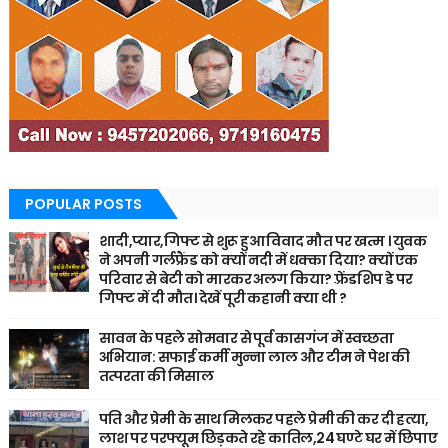
POPULAR POSTS
शादी,प्यार,गिफ्ट से शुरू हुआ विवाद मौत पर खत्म । युवक
ने अपनी गर्लफ्रैंड को क्यों नदी में धक्का दिया? क्यों एक
परिवार से बेटी को मारकर अलग किया? फ़्रेंडशिप डे पर
गिफ्ट में दी मौत। देखें पूरी कहानी क्या थी ?
सावन के पहले सोमवार से पूर्व कासगंज में स्वच्छता
अभियान: सफाई कर्मी मुन्ना लाल और टीम ने पेश की
तत्परता की मिसाल
पति और प्रेमी के साथ मिलकर पहले प्रेमी की कर दी हत्या,
लाश पर परफ्यूम छिड़कते रहे कातिल,24 घण्टे घर में छिपाए