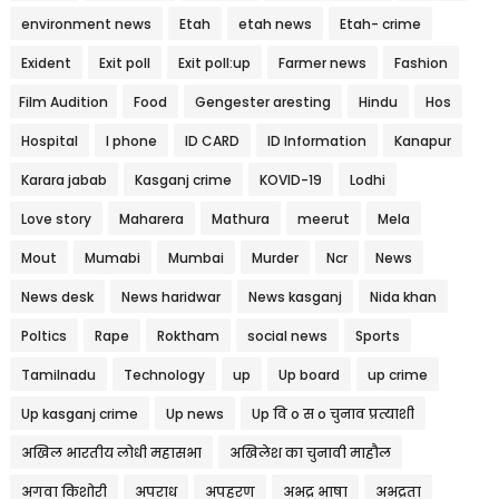
environment news
Etah
etah news
Etah- crime
Exident
Exit poll
Exit poll:up
Farmer news
Fashion
Film Audition
Food
Gengester aresting
Hindu
Hos
Hospital
I phone
ID CARD
ID Information
Kanapur
Karara jabab
Kasganj crime
KOVID-19
Lodhi
Love story
Maharera
Mathura
meerut
Mela
Mout
Mumabi
Mumbai
Murder
Ncr
News
News desk
News haridwar
News kasganj
Nida khan
Poltics
Rape
Roktham
social news
Sports
Tamilnadu
Technology
up
Up board
up crime
Up kasganj crime
Up news
Up वि o स o चुनाव प्रत्याशी
अखिल भारतीय लोधी महासभा
अखिलेश का चुनावी माहौल
अगवा किशोरी
अपराध
अपहरण
अभद्र भाषा
अभद्रता