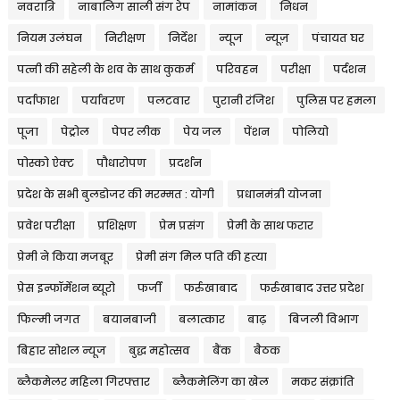
नवरात्रि
नाबालिग साली संग रेप
नामांकन
निधन
नियम उलंघन
निरीक्षण
निर्देश
न्यूज
न्यूज़
पंचायत घर
पत्नी की सहेली के शव के साथ कुकर्म
परिवहन
परीक्षा
पर्दशन
पर्दाफाश
पर्यावरण
पलटवार
पुरानी रंजिश
पुलिस पर हमला
पूजा
पेट्रोल
पेपर लीक
पेय जल
पेंशन
पोलियो
पोस्को ऐक्ट
पौधारोपण
प्रदर्शन
प्रदेश के सभी बुलडोजर की मरम्मत : योगी
प्रधानमंत्री योजना
प्रवेश परीक्षा
प्रशिक्षण
प्रेम प्रसंग
प्रेमी के साथ फरार
प्रेमी ने किया मजबूर
प्रेमी संग मिल पति की हत्या
प्रेस इन्फॉर्मेशन ब्यूरो
फर्जी
फर्रुखाबाद
फर्रुखाबाद उत्तर प्रदेश
फिल्मी जगत
बयानबाजी
बलात्कार
बाढ़
बिजली विभाग
बिहार सोशल न्यूज
बुद्ध महोत्सव
बैंक
बैठक
ब्लैकमेलर महिला गिरफ्तार
ब्लैकमेलिंग का खेल
मकर संक्रांति