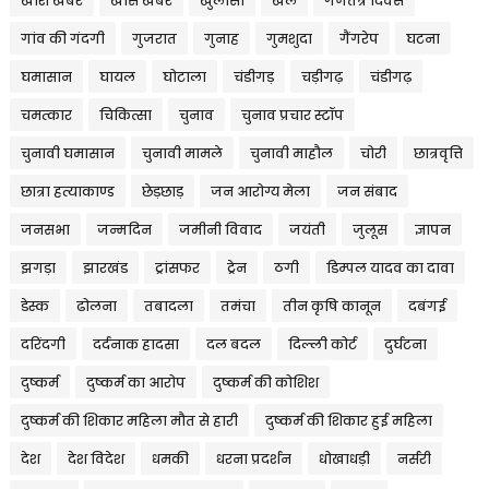
खाश खबर
खास खबर
खुलासा
खेल
गणतंत्र दिवस
गांव की गंदगी
गुजरात
गुनाह
गुमशुदा
गैंगरेप
घटना
घमासान
घायल
घोटाला
चंडीगड़
चड़ीगढ़
चंडीगढ़
चमत्कार
चिकित्सा
चुनाव
चुनाव प्रचार स्टॉप
चुनावी घमासान
चुनावी मामले
चुनावी माहौल
चोरी
छात्रवृत्ति
छात्रा हत्याकाण्ड
छेड़छाड़
जन आरोग्य मेला
जन संबाद
जनसभा
जन्मदिन
जमीनी विवाद
जयंती
जुलूस
ज्ञापन
झगड़ा
झारखंड
ट्रांसफर
ट्रेन
ठगी
डिम्पल यादव का दावा
डेस्क
ढोलना
तबादला
तमंचा
तीन कृषि कानून
दबंगई
दरिंदगी
दर्दनाक हादसा
दल बदल
दिल्ली कोर्ट
दुर्घटना
दुष्कर्म
दुष्कर्म का आरोप
दुष्कर्म की कोशिश
दुष्कर्म की शिकार महिला मौत से हारी
दुष्कर्म की शिकार हुई महिला
देश
देश विदेश
धमकी
धरना प्रदर्शन
धोखाधड़ी
नर्सरी