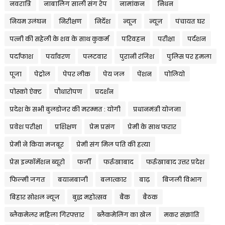
नवरात्रि
नाबालिग साली संग रेप
नामांकन
निधन
नियम उलंघन
निरीक्षण
निर्देश
न्यूज
न्यूज़
पंचायत घर
पत्नी की सहेली के शव के साथ कुकर्म
परिवहन
परीक्षा
पर्दशन
पर्दाफाश
पर्यावरण
पलटवार
पुरानी रंजिश
पुलिस पर हमला
पूजा
पेट्रोल
पेपर लीक
पेय जल
पेंशन
पोलियो
पोस्को ऐक्ट
पौधारोपण
प्रदर्शन
प्रदेश के सभी बुलडोजर की मरम्मत : योगी
प्रधानमंत्री योजना
प्रवेश परीक्षा
प्रशिक्षण
प्रेम प्रसंग
प्रेमी के साथ फरार
प्रेमी ने किया मजबूर
प्रेमी संग मिल पति की हत्या
प्रेस इन्फॉर्मेशन ब्यूरो
फर्जी
फर्रुखाबाद
फर्रुखाबाद उत्तर प्रदेश
फिल्मी जगत
बयानबाजी
बलात्कार
बाढ़
बिजली विभाग
बिहार सोशल न्यूज
बुद्ध महोत्सव
बैंक
बैठक
ब्लैकमेलर महिला गिरफ्तार
ब्लैकमेलिंग का खेल
मकर संक्रांति