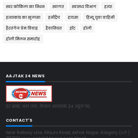
स्वर कोकिला का निधन
स्वागत
स्वास्थ्य विभाग
हत्या
हत्याकांड का खुलासा
हनीट्रैप
हादसा
हिन्दू युवा वाहिनी
हैरतंगेज प्रेम विवाह
हैवानियत
हॉट
होली
होली मिलन समारोह
AAJTAK 24 NEWS
हर खबर आप तक, केवल आजतक 24 न्यूज पर,
CONTACT'S
Near Railway Line, Kilauni Road, Ashok Nagar, Kasganj (U.P.)