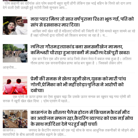
प्रेम कहानी का दर्दनांक अंत प्रेम कहानी बहुत सुनी होंगी लेकिन एक भाई बहिन के रिस्ते को दाग लगा
देने वाली ऐसी उलझी हुई स्टोरी जिसे सुनकर आप...
नया प्यार मिला तो सात वर्ष पुराना रिश्ता भूल गई, पति को
सांप से डसवाकर मार दिया।
आखिर क्यों खेल रही है महिलाएं पतियों की जिंदगी से? ऐसे मामले बहुत साममे आ रहे
हैं जहां पत्नियों द्वारा पतियों को शिकार बनाया जा रहा है। य...
ललिता गौतम हत्याकांड बना सनसनीखेज मामला,
कमिश्नरी चौराहा हुआ छावनी में तब्दील। देखें पूरी खबर।
एक बार फिर एक और हत्या कांड जिसे लेकर मेरठ में बबाल मचा हुआ है। ललिता
गौतम हत्या एक सनसनीखेज हत्या कांड बन चुका है । जिसको लेकर लोग
आक्रोश...
प्रेमी की सनक ने खेला खूनी खेल,युवक को मारी पांच
गोली,प्रेमिका को भी नहीं छोड़ा। पुलिस ने आरोपी को
दबोचा।
एक प्रेमी के ऊपर इश्क का ऐसा बुखार चढ़ा कि उसके ऊपर सनक का खुमार चढ़ गया प्रेमी की
सनक ने खूनी खेल खेल दिया । प्रेम प्रसंग में पहले...
कासगंज के शीतला पैलेस होटल में किचनम कैटर्स मीट
का आयोजन सफल रहा,कैटरिंग व्यापार को एक नई सोच
के साथ नई दिशा देने पर हुई बड़ी चर्चा।
कासगंज। जनपद के कैटरिंग व्यापार को एक नई सोच के साथ आधुनिक तकनीकों से जोड़ने और
व्यापारियों के बीच आपसी तालमेल बढ़ाने के उद्देश...