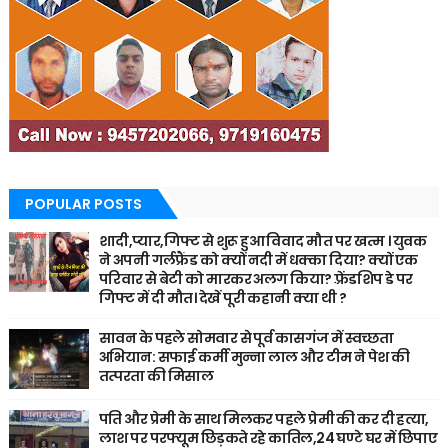
POPULAR POSTS
शादी,प्यार,गिफ्ट से शुरू हुआ विवाद मौत पर खत्म । युवक
ने अपनी गर्लफ्रैंड को क्यों नदी में धक्का दिया? क्यों एक
परिवार से बेटी को मारकर अलग किया? फ़्रेंडशिप डे पर
गिफ्ट में दी मौत। देखें पूरी कहानी क्या थी ?
सावन के पहले सोमवार से पूर्व कासगंज में स्वच्छता
अभियान: सफाई कर्मी मुन्ना लाल और टीम ने पेश की
तत्परता की मिसाल
पति और प्रेमी के साथ मिलकर पहले प्रेमी की कर दी हत्या,
लाश पर परफ्यूम छिड़कते रहे कातिल,24 घण्टे घर में छिपाए