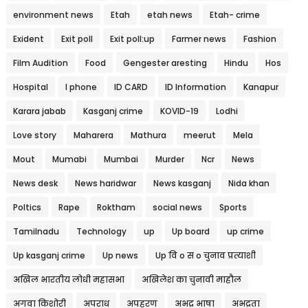
environment news
Etah
etah news
Etah- crime
Exident
Exit poll
Exit poll:up
Farmer news
Fashion
Film Audition
Food
Gengester aresting
Hindu
Hos
Hospital
I phone
ID CARD
ID Information
Kanapur
Karara jabab
Kasganj crime
KOVID-19
Lodhi
Love story
Maharera
Mathura
meerut
Mela
Mout
Mumabi
Mumbai
Murder
Ncr
News
News desk
News haridwar
News kasganj
Nida khan
Poltics
Rape
Roktham
social news
Sports
Tamilnadu
Technology
up
Up board
up crime
Up kasganj crime
Up news
Up वि o स o चुनाव प्रत्याशी
अखिल भारतीय लोधी महासभा
अखिलेश का चुनावी माहौल
अगवा किशोरी
अपराध
अपहरण
अभद्र भाषा
अभद्रता