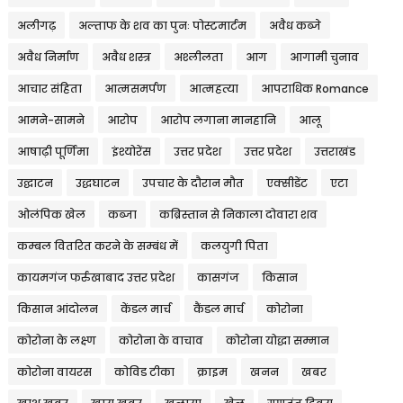
अलीगढ़
अल्ताफ के शव का पुनः पोस्टमार्टम
अवैध कब्जे
अवैध निर्माण
अवैध शस्त्र
अश्लीलता
आग
आगामी चुनाव
आचार संहिता
आत्मसमर्पण
आत्महत्या
आपराधिक Romance
आमने-सामने
आरोप
आरोप लगाना मानहानि
आलू
आषाढ़ी पूर्णिमा
इंश्योरेंस
उत्तर प्रदेश
उत्तर प्रदेश
उत्तराखंड
उद्घाटन
उद्धघाटन
उपचार के दौरान मौत
एक्सीडेंट
एटा
ओलंपिक खेल
कब्जा
कब्रिस्तान से निकाला दोवारा शव
कम्बल वितरित करने के सम्बंध में
कलयुगी पिता
कायमगंज फर्रुखाबाद उत्तर प्रदेश
कासगंज
किसान
किसान आंदोलन
केंडल मार्च
कैंडल मार्च
कोरोना
कोरोना के लक्ष्ण
कोरोना के वाचाव
कोरोना योद्धा सम्मान
कोरोना वायरस
कोविड टीका
क्राइम
खनन
खबर