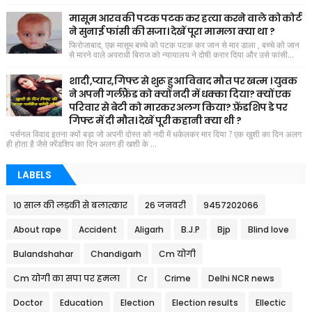
मासूम आरव की पटक पटक कर हत्या करने वाले को कोर्ट
ने सुनाई फांसी की सजा। देखें पूरा मामला क्या था ?
फिरोजाबाद, एक मासूम बच्चे को पटक पटक कर जान से मार डाला , बच्चे को जान
से मारने वाले अपराधी बिराज को न्यायालय ने दोषी करार दिया और उसे फांसी...
शादी,प्यार,गिफ्ट से शुरू हुआ विवाद मौत पर खत्म । युवक
ने अपनी गर्लफ्रैंड को क्यों नदी में धक्का दिया? क्यों एक
परिवार से बेटी को मारकर अलग किया? फ़्रेंडशिप डे पर
गिफ्ट में दी मौत। देखें पूरी कहानी क्या थी ?
पर्सनल विवाद इतना क्यों बड़ा जो अपनी दोस्त को नदी में धकेलकर मार दिया ? एक खुशी का दिन अलग
ही होता है जैसे फ़्रेंडशिप का दिन अलग ही खशी के ...
LABELS
10 साल की लड़की से बलात्कार
26 जनवरी
9457202066
About rape
Accident
Aligarh
B.J.P
Bjp
Blind love
Bulandshahar
Chandigarh
Cm योगी
Cm योगी का सपा पर हमला
Cr
Crime
Delhi NCR news
Doctor
Education
Election
Election results
Ellectic