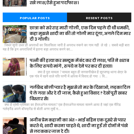
रखे लाश,ऐसे हुआ पर्दाफाश ।
POPULAR POSTS
RESENT POSTS
छात्रा को सरे राह मारी गोली , एक दिन पहले दी थी धमकी,
कहा मुझसे शादी ना की तो गोली मार दूंगा, अगले दिन मार
दी 3 गोली।
जिधर सुनो उधर ही अपराधों का सिलसिला जारी है अपराध रुकने का नाम नही ले रहे । सबसे बड़ी बात
यह है कि इन अपराधियों में इतना बड़ा अपराध करने का...
पत्नी की हत्या कर सन्दूक में बंद कर दी लाश, पति ने शराब
के लिए रुपये मांगे , रुपये न देने पर कर दी हत्या।
क्या है पूरा मामला ? मामला बहुत ही सनसनीखेज है सूरजगढ़ थाना क्षेत्र के
एक गांव में रहने वाले पति पत्नी में आपस में विवाद हो गया । वि...
गर्लफ्रैंड बोली प्यार है मुझसे तो मर के दिखाओ, लड़का दिल
पे ले गया और दे दी जान, कैसे हुआ विवाद ? देखें पूरी खबर
विस्तार से।
क्या है प्रेमी-प्रेमिका का हैरतअंगेज मामला? एक हैरतअंगेज मामला सामने आया है जहां एक मैरिड
गर्लफ्रैंड अपने बॉयफ्रेंड से बोली अगर तुम्हें म...
अजीब प्रेम कहानी का अंत - भाई बहिन एक दूसरे से प्यार
करते थे, शादी करना चाहते थे, शादी ना हुई तो दोनों ने पंखे
से लटककर जान दे दी।