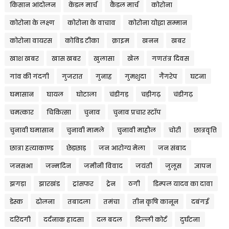
किसान आंदोलन
केंडल मार्च
कैंडल मार्च
कोरोना
कोरोना के लक्ष्ण
कोरोना के वाचाव
कोरोना योद्धा सम्मान
कोरोना वायरस
कोविड टीका
क्राइम
खनन
खबर
खाश खबर
खास खबर
खुलासा
खेल
गणतंत्र दिवस
गांव की गंदगी
गुजरात
गुनाह
गुमशुदा
गैंगरेप
घटना
घमासान
घायल
घोटाला
चंडीगड़
चड़ीगढ़
चंडीगढ़
चमत्कार
चिकित्सा
चुनाव
चुनाव प्रचार स्टॉप
चुनावी घमासान
चुनावी मामले
चुनावी माहौल
चोरी
छात्रवृत्ति
छात्रा हत्याकाण्ड
छेड़छाड़
जन आरोग्य मेला
जन संबाद
जनसभा
जन्मदिन
जमीनी विवाद
जयंती
जुलूस
ज्ञापन
झगड़ा
झारखंड
ट्रांसफर
ट्रेन
ठगी
डिम्पल यादव का दावा
डेस्क
ढोलना
तबादला
तमंचा
तीन कृषि कानून
दबंगई
दरिंदगी
दर्दनाक हादसा
दल बदल
दिल्ली कोर्ट
दुर्घटना