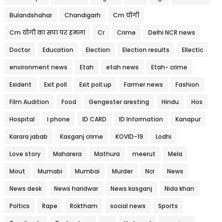
Bulandshahar
Chandigarh
Cm योगी
Cm योगी का सपा पर हमला
Cr
Crime
Delhi NCR news
Doctor
Education
Election
Election results
Ellectic
environment news
Etah
etah news
Etah- crime
Exident
Exit poll
Exit poll:up
Farmer news
Fashion
Film Audition
Food
Gengester aresting
Hindu
Hos
Hospital
I phone
ID CARD
ID Information
Kanapur
Karara jabab
Kasganj crime
KOVID-19
Lodhi
Love story
Maharera
Mathura
meerut
Mela
Mout
Mumabi
Mumbai
Murder
Ncr
News
News desk
News haridwar
News kasganj
Nida khan
Poltics
Rape
Roktham
social news
Sports