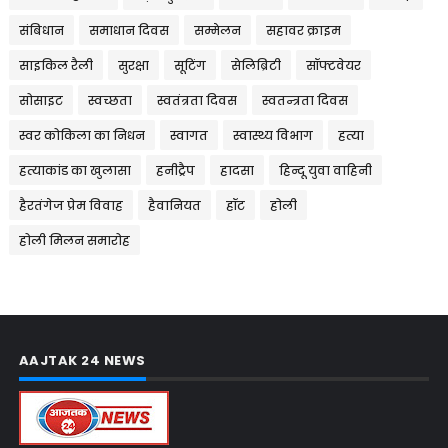
संबिधान
समाधान दिवस
सम्मेलन
सहावर क्राइम
साइकिल रैली
सुरक्षा
सूटिंग
सेलिब्रिटी
सॉफ्टवेयर
सोसाइट
स्वच्छता
स्वतंत्रता दिवस
स्वतन्त्रता दिवस
स्वर कोकिला का निधन
स्वागत
स्वास्थ्य विभाग
हत्या
हत्याकांड का खुलासा
हनीट्रैप
हादसा
हिन्दू युवा वाहिनी
हैरतंगेज प्रेम विवाह
हैवानियत
हॉट
होली
होली मिलन समारोह
AAJTAK 24 NEWS