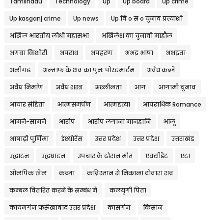
Tamilnadu
Technology
up
Up board
up crime
Up kasganj crime
Up news
Up वि o स o चुनाव प्रत्याशी
अखिल भारतीय लोधी महासभा
अखिलेश का चुनावी माहौल
अगवा किशोरी
अपराध
अपहरण
अभद्र भाषा
अभद्रता
अलीगढ़
अल्ताफ के शव का पुनः पोस्टमार्टम
अवैध कब्जे
अवैध निर्माण
अवैध शस्त्र
अश्लीलता
आग
आगामी चुनाव
आचार संहिता
आत्मसमर्पण
आत्महत्या
आपराधिक Romance
आमने-सामने
आरोप
आरोप लगाना मानहानि
आलू
आषाढ़ी पूर्णिमा
इंश्योरेंस
उत्तर प्रदेश
उत्तर प्रदेश
उत्तराखंड
उद्घाटन
उद्धघाटन
उपचार के दौरान मौत
एक्सीडेंट
एटा
ओलंपिक खेल
कब्जा
कब्रिस्तान से निकाला दोवारा शव
कम्बल वितरित करने के सम्बंध में
कलयुगी पिता
कायमगंज फर्रुखाबाद उत्तर प्रदेश
कासगंज
किसान