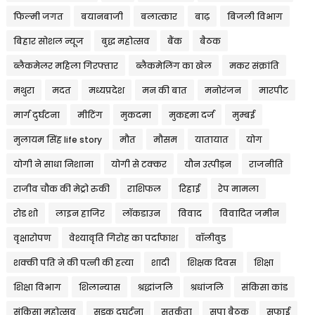
फिल्मी जगत
बयानबाजी
बलात्कार
बाढ़
बिजली विभाग
बिहार सोशल न्यूज
बुद्ध महोत्सव
बैंक
बैठक
ब्लैकमेलर महिला गिरफ्तार
ब्लैकमेलिंग का खेल
मकर संक्रांति
मथुरा
मदत
मध्यप्रदेश
मन की बात
मनोरंजन
मारपीट
मार्ग दुर्घटना
मीटिंग
मुकदमा
मुकद्दमा दर्ज
मुम्बई
मुलायम सिंह life story
मौत
मौसम
यातायात
योग
योगी ने साधा निशाना
योगी से टक्कर
यौन उत्पीड़न
राजनीति
राजीव चौक की मेट्रो रुकी
राशिफल
रिहाई
रेप मामला
रोड शो
लाइन हाजिर
लॉकडाउन
विवाद
विवादित जमीन
वृक्षारोपण
वेश्यावृति गिरोह का पर्दाफाश
वॉलीवुड
शक्की पति ने की पत्नी की हत्या
शादी
शिक्षक दिवस
शिक्षा
शिक्षा विभाग
शिलान्यास
श्रद्धांजलि
श्रधांजलि
संकिसा कांड
संकिसा महोत्सव
सड़क दुघर्टना
सतर्कता
सपा बैठक
सफाई