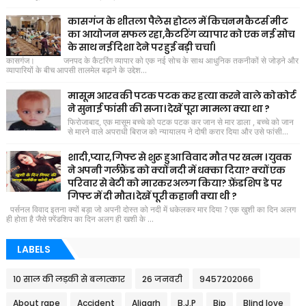
कासगंज के शीतला पैलेस होटल में किचनम कैटर्स मीट
का आयोजन सफल रहा,कैटरिंग व्यापार को एक नई सोच
के साथ नई दिशा देने पर हुई बड़ी चर्चा।
कासगंज। जनपद के कैटरिंग व्यापार को एक नई सोच के साथ आधुनिक तकनीकों से जोड़ने और
व्यापारियों के बीच आपसी तालमेल बढ़ाने के उद्देश...
मासूम आरव की पटक पटक कर हत्या करने वाले को कोर्ट
ने सुनाई फांसी की सजा। देखें पूरा मामला क्या था ?
फिरोजाबाद, एक मासूम बच्चे को पटक पटक कर जान से मार डाला , बच्चे को जान
से मारने वाले अपराधी बिराज को न्यायालय ने दोषी करार दिया और उसे फांसी...
शादी,प्यार,गिफ्ट से शुरू हुआ विवाद मौत पर खत्म । युवक
ने अपनी गर्लफ्रैंड को क्यों नदी में धक्का दिया? क्यों एक
परिवार से बेटी को मारकर अलग किया? फ़्रेंडशिप डे पर
गिफ्ट में दी मौत। देखें पूरी कहानी क्या थी ?
पर्सनल विवाद इतना क्यों बड़ा जो अपनी दोस्त को नदी में धकेलकर मार दिया ? एक खुशी का दिन अलग
ही होता है जैसे फ़्रेंडशिप का दिन अलग ही खशी के ...
LABELS
10 साल की लड़की से बलात्कार
26 जनवरी
9457202066
About rape
Accident
Aligarh
B.J.P
Bjp
Blind love