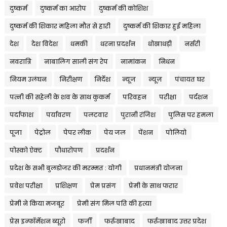
दुष्कर्म
दुष्कर्म का आरोप
दुष्कर्म की कोशिश
दुष्कर्म की शिकार महिला मौत से हारी
दुष्कर्म की शिकार हुई महिला
देश
देश विदेश
धमकी
धरना प्रदर्शन
धोखाधड़ी
नर्सरी
नवरात्रि
नाबालिग साली संग रेप
नामांकन
निधन
नियम उलंघन
निरीक्षण
निर्देश
न्यूज
न्यूज़
पंचायत घर
पत्नी की सहेली के शव के साथ कुकर्म
परिवहन
परीक्षा
पर्दशन
पर्दाफाश
पर्यावरण
पलटवार
पुरानी रंजिश
पुलिस पर हमला
पूजा
पेट्रोल
पेपर लीक
पेय जल
पेंशन
पोलियो
पोस्को ऐक्ट
पौधारोपण
प्रदर्शन
प्रदेश के सभी बुलडोजर की मरम्मत : योगी
प्रधानमंत्री योजना
प्रवेश परीक्षा
प्रशिक्षण
प्रेम प्रसंग
प्रेमी के साथ फरार
प्रेमी ने किया मजबूर
प्रेमी संग मिल पति की हत्या
प्रेस इन्फॉर्मेशन ब्यूरो
फर्जी
फर्रुखाबाद
फर्रुखाबाद उत्तर प्रदेश