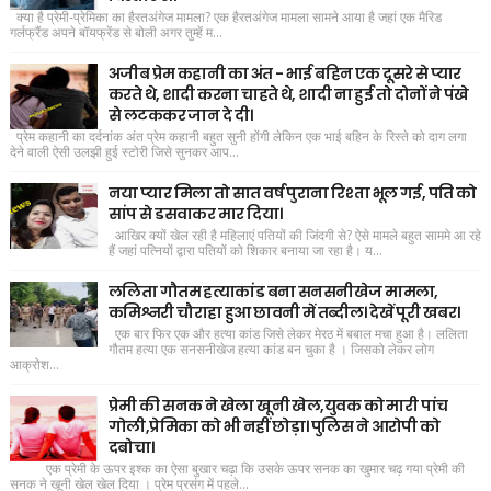
क्या है प्रेमी-प्रेमिका का हैरतअंगेज मामला? एक हैरतअंगेज मामला सामने आया है जहां एक मैरिड
गर्लफ्रैंड अपने बॉयफ्रेंड से बोली अगर तुम्हें म...
अजीब प्रेम कहानी का अंत - भाई बहिन एक दूसरे से प्यार
करते थे, शादी करना चाहते थे, शादी ना हुई तो दोनों ने पंखे
से लटककर जान दे दी।
प्रेम कहानी का दर्दनांक अंत प्रेम कहानी बहुत सुनी होंगी लेकिन एक भाई बहिन के रिस्ते को दाग लगा
देने वाली ऐसी उलझी हुई स्टोरी जिसे सुनकर आप...
नया प्यार मिला तो सात वर्ष पुराना रिश्ता भूल गई, पति को
सांप से डसवाकर मार दिया।
आखिर क्यों खेल रही है महिलाएं पतियों की जिंदगी से? ऐसे मामले बहुत साममे आ रहे
हैं जहां पत्नियों द्वारा पतियों को शिकार बनाया जा रहा है। य...
ललिता गौतम हत्याकांड बना सनसनीखेज मामला,
कमिश्नरी चौराहा हुआ छावनी में तब्दील। देखें पूरी खबर।
एक बार फिर एक और हत्या कांड जिसे लेकर मेरठ में बबाल मचा हुआ है। ललिता
गौतम हत्या एक सनसनीखेज हत्या कांड बन चुका है । जिसको लेकर लोग
आक्रोश...
प्रेमी की सनक ने खेला खूनी खेल,युवक को मारी पांच
गोली,प्रेमिका को भी नहीं छोड़ा। पुलिस ने आरोपी को
दबोचा।
एक प्रेमी के ऊपर इश्क का ऐसा बुखार चढ़ा कि उसके ऊपर सनक का खुमार चढ़ गया प्रेमी की
सनक ने खूनी खेल खेल दिया । प्रेम प्रसंग में पहले...