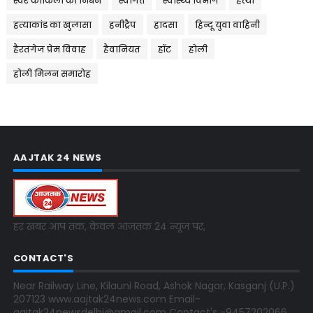
स्वर कोकिला का निधन
स्वागत
स्वास्थ्य विभाग
हत्या
हत्याकांड का खुलासा
हनीट्रैप
हादसा
हिन्दू युवा वाहिनी
हैरतंगेज प्रेम विवाह
हैवानियत
हॉट
होली
होली मिलन समारोह
AAJTAK 24 NEWS
हर खबर आप तक, केवल आजतक 24 न्यूज पर,
CONTACT'S
Near Railway Line, Kilauni Road, Ashok Nagar, Kasganj (U.P.)
207123 www.aajtak24news.com Email-
aajtak24newsdelhi@gmail.com Contact's -9457202066