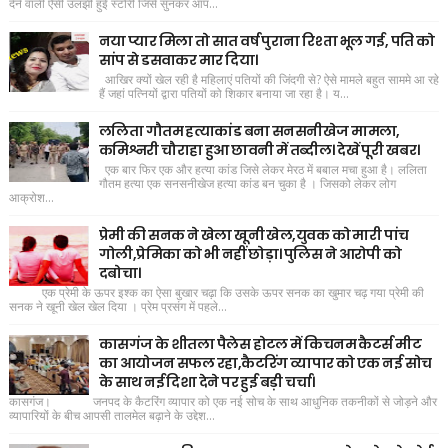
देने वाली ऐसी उलझी हुई स्टोरी जिसे सुनकर आप...
नया प्यार मिला तो सात वर्ष पुराना रिश्ता भूल गई, पति को
सांप से डसवाकर मार दिया।
आखिर क्यों खेल रही है महिलाएं पतियों की जिंदगी से? ऐसे मामले बहुत साममे आ रहे
हैं जहां पत्नियों द्वारा पतियों को शिकार बनाया जा रहा है। य...
ललिता गौतम हत्याकांड बना सनसनीखेज मामला,
कमिश्नरी चौराहा हुआ छावनी में तब्दील। देखें पूरी खबर।
एक बार फिर एक और हत्या कांड जिसे लेकर मेरठ में बबाल मचा हुआ है। ललिता
गौतम हत्या एक सनसनीखेज हत्या कांड बन चुका है । जिसको लेकर लोग
आक्रोश...
प्रेमी की सनक ने खेला खूनी खेल,युवक को मारी पांच
गोली,प्रेमिका को भी नहीं छोड़ा। पुलिस ने आरोपी को
दबोचा।
एक प्रेमी के ऊपर इश्क का ऐसा बुखार चढ़ा कि उसके ऊपर सनक का खुमार चढ़ गया प्रेमी की
सनक ने खूनी खेल खेल दिया । प्रेम प्रसंग में पहले...
कासगंज के शीतला पैलेस होटल में किचनम कैटर्स मीट
का आयोजन सफल रहा,कैटरिंग व्यापार को एक नई सोच
के साथ नई दिशा देने पर हुई बड़ी चर्चा।
कासगंज। जनपद के कैटरिंग व्यापार को एक नई सोच के साथ आधुनिक तकनीकों से जोड़ने और
व्यापारियों के बीच आपसी तालमेल बढ़ाने के उद्देश...