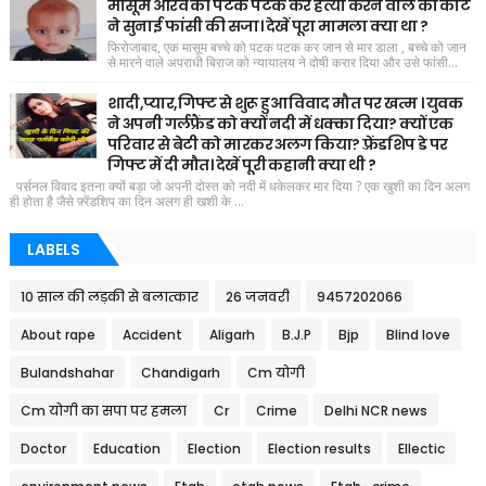
मासूम आरव की पटक पटक कर हत्या करने वाले को कोर्ट
ने सुनाई फांसी की सजा। देखें पूरा मामला क्या था ?
फिरोजाबाद, एक मासूम बच्चे को पटक पटक कर जान से मार डाला , बच्चे को जान
से मारने वाले अपराधी बिराज को न्यायालय ने दोषी करार दिया और उसे फांसी...
शादी,प्यार,गिफ्ट से शुरू हुआ विवाद मौत पर खत्म । युवक
ने अपनी गर्लफ्रैंड को क्यों नदी में धक्का दिया? क्यों एक
परिवार से बेटी को मारकर अलग किया? फ़्रेंडशिप डे पर
गिफ्ट में दी मौत। देखें पूरी कहानी क्या थी ?
पर्सनल विवाद इतना क्यों बड़ा जो अपनी दोस्त को नदी में धकेलकर मार दिया ? एक खुशी का दिन अलग
ही होता है जैसे फ़्रेंडशिप का दिन अलग ही खशी के ...
LABELS
10 साल की लड़की से बलात्कार
26 जनवरी
9457202066
About rape
Accident
Aligarh
B.J.P
Bjp
Blind love
Bulandshahar
Chandigarh
Cm योगी
Cm योगी का सपा पर हमला
Cr
Crime
Delhi NCR news
Doctor
Education
Election
Election results
Ellectic