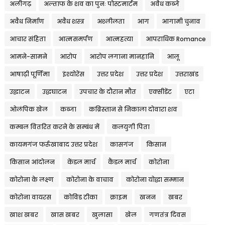
अलीगढ़
अल्ताफ के शव का पुनः पोस्टमार्टम
अवैध कब्जे
अवैध निर्माण
अवैध शस्त्र
अश्लीलता
आग
आगामी चुनाव
आचार संहिता
आत्मसमर्पण
आत्महत्या
आपराधिक Romance
आमने-सामने
आरोप
आरोप लगाना मानहानि
आलू
आषाढ़ी पूर्णिमा
इंश्योरेंस
उत्तर प्रदेश
उत्तर प्रदेश
उत्तराखंड
उद्घाटन
उद्धघाटन
उपचार के दौरान मौत
एक्सीडेंट
एटा
ओलंपिक खेल
कब्जा
कब्रिस्तान से निकाला दोवारा शव
कम्बल वितरित करने के सम्बंध में
कलयुगी पिता
कायमगंज फर्रुखाबाद उत्तर प्रदेश
कासगंज
किसान
किसान आंदोलन
केंडल मार्च
कैंडल मार्च
कोरोना
कोरोना के लक्ष्ण
कोरोना के वाचाव
कोरोना योद्धा सम्मान
कोरोना वायरस
कोविड टीका
क्राइम
खनन
खबर
खाश खबर
खास खबर
खुलासा
खेल
गणतंत्र दिवस