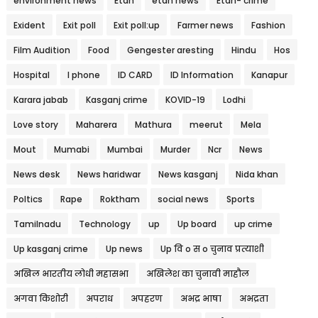
environment news
Etah
etah news
Etah- crime
Exident
Exit poll
Exit poll:up
Farmer news
Fashion
Film Audition
Food
Gengester aresting
Hindu
Hos
Hospital
I phone
ID CARD
ID Information
Kanapur
Karara jabab
Kasganj crime
KOVID-19
Lodhi
Love story
Maharera
Mathura
meerut
Mela
Mout
Mumabi
Mumbai
Murder
Ncr
News
News desk
News haridwar
News kasganj
Nida khan
Poltics
Rape
Roktham
social news
Sports
Tamilnadu
Technology
up
Up board
up crime
Up kasganj crime
Up news
Up वि o स o चुनाव प्रत्याशी
अखिल भारतीय लोधी महासभा
अखिलेश का चुनावी माहौल
अगवा किशोरी
अपराध
अपहरण
अभद्र भाषा
अभद्रता