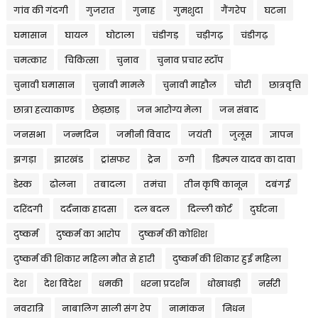
गांव की गंदगी
गुजरात
गुनाह
गुमशुदा
गैंगरेप
घटना
घमासान
घायल
घोटाला
चंडीगड़
चड़ीगढ़
चंडीगढ़
चमत्कार
चिकित्सा
चुनाव
चुनाव प्रचार स्टॉप
चुनावी घमासान
चुनावी मामले
चुनावी माहौल
चोरी
छात्रवृत्ति
छात्रा हत्याकाण्ड
छेड़छाड़
जन आरोग्य मेला
जन संबाद
जनसभा
जन्मदिन
जमीनी विवाद
जयंती
जुलूस
ज्ञापन
झगड़ा
झारखंड
ट्रांसफर
ट्रेन
ठगी
डिम्पल यादव का दावा
डेस्क
ढोलना
तबादला
तमंचा
तीन कृषि कानून
दबंगई
दरिंदगी
दर्दनाक हादसा
दल बदल
दिल्ली कोर्ट
दुर्घटना
दुष्कर्म
दुष्कर्म का आरोप
दुष्कर्म की कोशिश
दुष्कर्म की शिकार महिला मौत से हारी
दुष्कर्म की शिकार हुई महिला
देश
देश विदेश
धमकी
धरना प्रदर्शन
धोखाधड़ी
नर्सरी
नवरात्रि
नाबालिग साली संग रेप
नामांकन
निधन