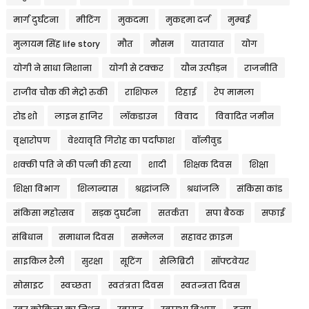
मार्ग दुर्घटना
मीटिंग
मुकदमा
मुकद्दमा दर्ज
मुम्बई
मुलायम सिंह life story
मौत
मौसम
यातायात
योग
योगी ने साधा निशाना
योगी से टक्कर
यौन उत्पीड़न
राजनीति
राजीव चौक की मेट्रो रुकी
राशिफल
रिहाई
रेप मामला
रोड शो
लाइन हाजिर
लॉकडाउन
विवाद
विवादित जमीन
वृक्षारोपण
वेश्यावृति गिरोह का पर्दाफाश
वॉलीवुड
शक्की पति ने की पत्नी की हत्या
शादी
शिक्षक दिवस
शिक्षा
शिक्षा विभाग
शिलान्यास
श्रद्धांजलि
श्रधांजलि
संकिसा कांड
संकिसा महोत्सव
सड़क दुघर्टना
सतर्कता
सपा बैठक
सफाई
संबिधान
समाधान दिवस
सम्मेलन
सहावर क्राइम
साइकिल रैली
सुरक्षा
सूटिंग
सेलिब्रिटी
सॉफ्टवेयर
सोसाइट
स्वच्छता
स्वतंत्रता दिवस
स्वतन्त्रता दिवस