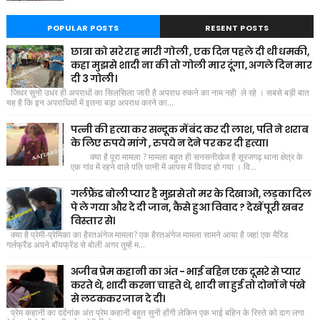
POPULAR POSTS
RESENT POSTS
छात्रा को सरे राह मारी गोली , एक दिन पहले दी थी धमकी,
कहा मुझसे शादी ना की तो गोली मार दूंगा, अगले दिन मार
दी 3 गोली।
जिधर सुनो उधर ही अपराधों का सिलसिला जारी है अपराध रुकने का नाम नही ले रहे । सबसे बड़ी बात
यह है कि इन अपराधियों में इतना बड़ा अपराध करने का...
पत्नी की हत्या कर सन्दूक में बंद कर दी लाश, पति ने शराब
के लिए रुपये मांगे , रुपये न देने पर कर दी हत्या।
क्या है पूरा मामला ? मामला बहुत ही सनसनीखेज है सूरजगढ़ थाना क्षेत्र के
एक गांव में रहने वाले पति पत्नी में आपस में विवाद हो गया । वि...
गर्लफ्रैंड बोली प्यार है मुझसे तो मर के दिखाओ, लड़का दिल
पे ले गया और दे दी जान, कैसे हुआ विवाद ? देखें पूरी खबर
विस्तार से।
क्या है प्रेमी-प्रेमिका का हैरतअंगेज मामला? एक हैरतअंगेज मामला सामने आया है जहां एक मैरिड
गर्लफ्रैंड अपने बॉयफ्रेंड से बोली अगर तुम्हें म...
अजीब प्रेम कहानी का अंत - भाई बहिन एक दूसरे से प्यार
करते थे, शादी करना चाहते थे, शादी ना हुई तो दोनों ने पंखे
से लटककर जान दे दी।
प्रेम कहानी का दर्दनांक अंत प्रेम कहानी बहुत सुनी होंगी लेकिन एक भाई बहिन के रिस्ते को दाग लगा