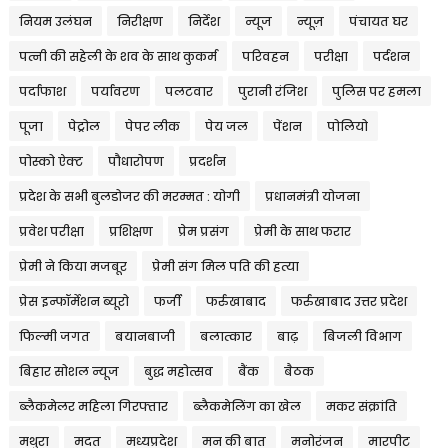
नियम उलंघन
निरीक्षण
निर्देश
न्यूज
न्यूज़
पंचायत घर
पत्नी की सहेली के शव के साथ कुकर्म
परिवहन
परीक्षा
पर्दशन
पर्दाफाश
पर्यावरण
पलटवार
पुरानी रंजिश
पुलिस पर हमला
पूजा
पेट्रोल
पेपर लीक
पेय जल
पेंशन
पोलियो
पोस्को ऐक्ट
पौधारोपण
प्रदर्शन
प्रदेश के सभी बुलडोजर की मरम्मत : योगी
प्रधानमंत्री योजना
प्रवेश परीक्षा
प्रशिक्षण
प्रेम प्रसंग
प्रेमी के साथ फरार
प्रेमी ने किया मजबूर
प्रेमी संग मिल पति की हत्या
प्रेस इन्फॉर्मेशन ब्यूरो
फर्जी
फर्रुखाबाद
फर्रुखाबाद उत्तर प्रदेश
फिल्मी जगत
बयानबाजी
बलात्कार
बाढ़
बिजली विभाग
बिहार सोशल न्यूज
बुद्ध महोत्सव
बैंक
बैठक
ब्लैकमेलर महिला गिरफ्तार
ब्लैकमेलिंग का खेल
मकर संक्रांति
मथुरा
मदत
मध्यप्रदेश
मन की बात
मनोरंजन
मारपीट