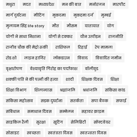
मथुरा
मदत
मध्यप्रदेश
मन की बात
मनोरंजन
मारपीट
मार्ग दुर्घटना
मीटिंग
मुकदमा
मुकद्दमा दर्ज
मुम्बई
मुलायम सिंह life story
मौत
मौसम
यातायात
योग
योगी ने साधा निशाना
योगी से टक्कर
यौन उत्पीड़न
राजनीति
राजीव चौक की मेट्रो रुकी
राशिफल
रिहाई
रेप मामला
रोड शो
लाइन हाजिर
लॉकडाउन
विवाद
विवादित जमीन
वृक्षारोपण
वेश्यावृति गिरोह का पर्दाफाश
वॉलीवुड
शक्की पति ने की पत्नी की हत्या
शादी
शिक्षक दिवस
शिक्षा
शिक्षा विभाग
शिलान्यास
श्रद्धांजलि
श्रधांजलि
संकिसा कांड
संकिसा महोत्सव
सड़क दुघर्टना
सतर्कता
सपा बैठक
सफाई
संबिधान
समाधान दिवस
सम्मेलन
सहावर क्राइम
साइकिल रैली
सुरक्षा
सूटिंग
सेलिब्रिटी
सॉफ्टवेयर
सोसाइट
स्वच्छता
स्वतंत्रता दिवस
स्वतन्त्रता दिवस