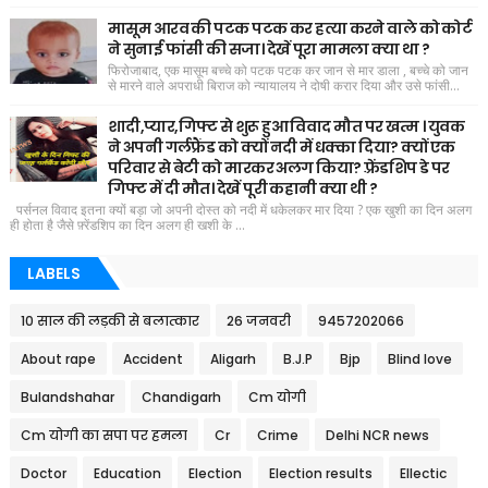
मासूम आरव की पटक पटक कर हत्या करने वाले को कोर्ट
ने सुनाई फांसी की सजा। देखें पूरा मामला क्या था ?
फिरोजाबाद, एक मासूम बच्चे को पटक पटक कर जान से मार डाला , बच्चे को जान
से मारने वाले अपराधी बिराज को न्यायालय ने दोषी करार दिया और उसे फांसी...
शादी,प्यार,गिफ्ट से शुरू हुआ विवाद मौत पर खत्म । युवक
ने अपनी गर्लफ्रैंड को क्यों नदी में धक्का दिया? क्यों एक
परिवार से बेटी को मारकर अलग किया? फ़्रेंडशिप डे पर
गिफ्ट में दी मौत। देखें पूरी कहानी क्या थी ?
पर्सनल विवाद इतना क्यों बड़ा जो अपनी दोस्त को नदी में धकेलकर मार दिया ? एक खुशी का दिन अलग
ही होता है जैसे फ़्रेंडशिप का दिन अलग ही खशी के ...
LABELS
10 साल की लड़की से बलात्कार
26 जनवरी
9457202066
About rape
Accident
Aligarh
B.J.P
Bjp
Blind love
Bulandshahar
Chandigarh
Cm योगी
Cm योगी का सपा पर हमला
Cr
Crime
Delhi NCR news
Doctor
Education
Election
Election results
Ellectic