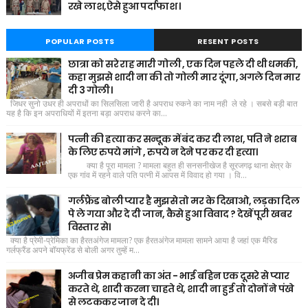
रखे लाश,ऐसे हुआ पर्दाफाश ।
POPULAR POSTS
RESENT POSTS
छात्रा को सरे राह मारी गोली , एक दिन पहले दी थी धमकी,
कहा मुझसे शादी ना की तो गोली मार दूंगा, अगले दिन मार
दी 3 गोली।
जिधर सुनो उधर ही अपराधों का सिलसिला जारी है अपराध रुकने का नाम नही ले रहे । सबसे बड़ी बात
यह है कि इन अपराधियों में इतना बड़ा अपराध करने का...
पत्नी की हत्या कर सन्दूक में बंद कर दी लाश, पति ने शराब
के लिए रुपये मांगे , रुपये न देने पर कर दी हत्या।
क्या है पूरा मामला ? मामला बहुत ही सनसनीखेज है सूरजगढ़ थाना क्षेत्र के
एक गांव में रहने वाले पति पत्नी में आपस में विवाद हो गया । वि...
गर्लफ्रैंड बोली प्यार है मुझसे तो मर के दिखाओ, लड़का दिल
पे ले गया और दे दी जान, कैसे हुआ विवाद ? देखें पूरी खबर
विस्तार से।
क्या है प्रेमी-प्रेमिका का हैरतअंगेज मामला? एक हैरतअंगेज मामला सामने आया है जहां एक मैरिड
गर्लफ्रैंड अपने बॉयफ्रेंड से बोली अगर तुम्हें म...
अजीब प्रेम कहानी का अंत - भाई बहिन एक दूसरे से प्यार
करते थे, शादी करना चाहते थे, शादी ना हुई तो दोनों ने पंखे
से लटककर जान दे दी।