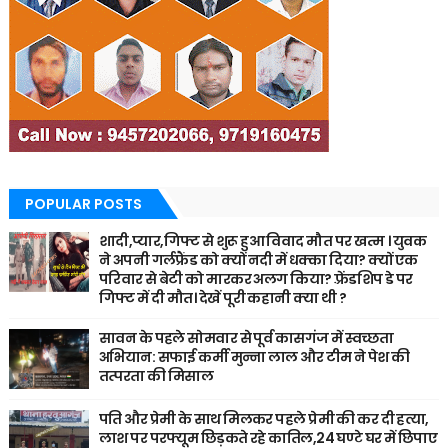
POPULAR POSTS
शादी,प्यार,गिफ्ट से शुरू हुआ विवाद मौत पर खत्म । युवक
ने अपनी गर्लफ्रैंड को क्यों नदी में धक्का दिया? क्यों एक
परिवार से बेटी को मारकर अलग किया? फ़्रेंडशिप डे पर
गिफ्ट में दी मौत। देखें पूरी कहानी क्या थी ?
सावन के पहले सोमवार से पूर्व कासगंज में स्वच्छता
अभियान: सफाई कर्मी मुन्ना लाल और टीम ने पेश की
तत्परता की मिसाल
पति और प्रेमी के साथ मिलकर पहले प्रेमी की कर दी हत्या,
लाश पर परफ्यूम छिड़कते रहे कातिल,24 घण्टे घर में छिपाए