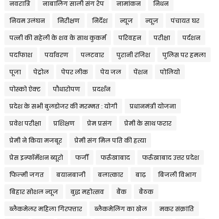
नवरात्रि
नाबालिग साली संग रेप
नामांकन
निधन
नियम उलंघन
निरीक्षण
निर्देश
न्यूज
न्यूज़
पंचायत घर
पत्नी की सहेली के शव के साथ कुकर्म
परिवहन
परीक्षा
पर्दशन
पर्दाफाश
पर्यावरण
पलटवार
पुरानी रंजिश
पुलिस पर हमला
पूजा
पेट्रोल
पेपर लीक
पेय जल
पेंशन
पोलियो
पोस्को ऐक्ट
पौधारोपण
प्रदर्शन
प्रदेश के सभी बुलडोजर की मरम्मत : योगी
प्रधानमंत्री योजना
प्रवेश परीक्षा
प्रशिक्षण
प्रेम प्रसंग
प्रेमी के साथ फरार
प्रेमी ने किया मजबूर
प्रेमी संग मिल पति की हत्या
प्रेस इन्फॉर्मेशन ब्यूरो
फर्जी
फर्रुखाबाद
फर्रुखाबाद उत्तर प्रदेश
फिल्मी जगत
बयानबाजी
बलात्कार
बाढ़
बिजली विभाग
बिहार सोशल न्यूज
बुद्ध महोत्सव
बैंक
बैठक
ब्लैकमेलर महिला गिरफ्तार
ब्लैकमेलिंग का खेल
मकर संक्रांति