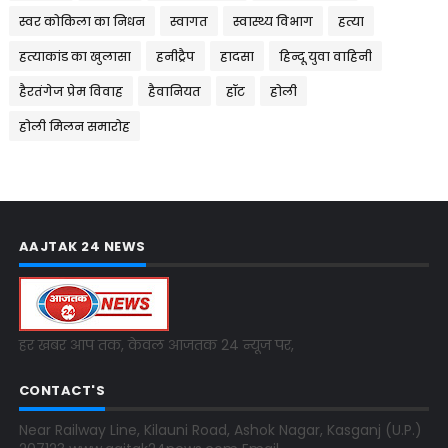
स्वर कोकिला का निधन
स्वागत
स्वास्थ्य विभाग
हत्या
हत्याकांड का खुलासा
हनीट्रैप
हादसा
हिन्दू युवा वाहिनी
हैरतंगेज प्रेम विवाह
हैवानियत
हॉट
होली
होली मिलन समारोह
AAJTAK 24 NEWS
हर खबर आप तक, केवल आजतक 24 न्यूज पर,
CONTACT'S
Near Railway Line, Kilauni Road, Ashok Nagar, Kasganj (U.P.)