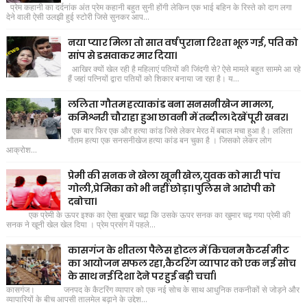
प्रेम कहानी का दर्दनांक अंत प्रेम कहानी बहुत सुनी होंगी लेकिन एक भाई बहिन के रिस्ते को दाग लगा
देने वाली ऐसी उलझी हुई स्टोरी जिसे सुनकर आप...
नया प्यार मिला तो सात वर्ष पुराना रिश्ता भूल गई, पति को
सांप से डसवाकर मार दिया।
आखिर क्यों खेल रही है महिलाएं पतियों की जिंदगी से? ऐसे मामले बहुत साममे आ रहे
हैं जहां पत्नियों द्वारा पतियों को शिकार बनाया जा रहा है। य...
ललिता गौतम हत्याकांड बना सनसनीखेज मामला,
कमिश्नरी चौराहा हुआ छावनी में तब्दील। देखें पूरी खबर।
एक बार फिर एक और हत्या कांड जिसे लेकर मेरठ में बबाल मचा हुआ है। ललिता
गौतम हत्या एक सनसनीखेज हत्या कांड बन चुका है । जिसको लेकर लोग
आक्रोश...
प्रेमी की सनक ने खेला खूनी खेल,युवक को मारी पांच
गोली,प्रेमिका को भी नहीं छोड़ा। पुलिस ने आरोपी को
दबोचा।
एक प्रेमी के ऊपर इश्क का ऐसा बुखार चढ़ा कि उसके ऊपर सनक का खुमार चढ़ गया प्रेमी की
सनक ने खूनी खेल खेल दिया । प्रेम प्रसंग में पहले...
कासगंज के शीतला पैलेस होटल में किचनम कैटर्स मीट
का आयोजन सफल रहा,कैटरिंग व्यापार को एक नई सोच
के साथ नई दिशा देने पर हुई बड़ी चर्चा।
कासगंज। जनपद के कैटरिंग व्यापार को एक नई सोच के साथ आधुनिक तकनीकों से जोड़ने और
व्यापारियों के बीच आपसी तालमेल बढ़ाने के उद्देश...