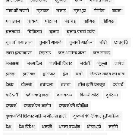
खाश खबर
खास खबर
खुलासा
खेल
गणतंत्र दिवस
गांव की गंदगी
गुजरात
गुनाह
गुमशुदा
गैंगरेप
घटना
घमासान
घायल
घोटाला
चंडीगड़
चड़ीगढ़
चंडीगढ़
चमत्कार
चिकित्सा
चुनाव
चुनाव प्रचार स्टॉप
चुनावी घमासान
चुनावी मामले
चुनावी माहौल
चोरी
छात्रवृत्ति
छात्रा हत्याकाण्ड
छेड़छाड़
जन आरोग्य मेला
जन संबाद
जनसभा
जन्मदिन
जमीनी विवाद
जयंती
जुलूस
ज्ञापन
झगड़ा
झारखंड
ट्रांसफर
ट्रेन
ठगी
डिम्पल यादव का दावा
डेस्क
ढोलना
तबादला
तमंचा
तीन कृषि कानून
दबंगई
दरिंदगी
दर्दनाक हादसा
दल बदल
दिल्ली कोर्ट
दुर्घटना
दुष्कर्म
दुष्कर्म का आरोप
दुष्कर्म की कोशिश
दुष्कर्म की शिकार महिला मौत से हारी
दुष्कर्म की शिकार हुई महिला
देश
देश विदेश
धमकी
धरना प्रदर्शन
धोखाधड़ी
नर्सरी