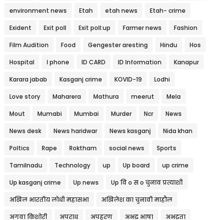
environment news
Etah
etah news
Etah- crime
Exident
Exit poll
Exit poll:up
Farmer news
Fashion
Film Audition
Food
Gengester aresting
Hindu
Hos
Hospital
I phone
ID CARD
ID Information
Kanapur
Karara jabab
Kasganj crime
KOVID-19
Lodhi
Love story
Maharera
Mathura
meerut
Mela
Mout
Mumabi
Mumbai
Murder
Ncr
News
News desk
News haridwar
News kasganj
Nida khan
Poltics
Rape
Roktham
social news
Sports
Tamilnadu
Technology
up
Up board
up crime
Up kasganj crime
Up news
Up वि o स o चुनाव प्रत्याशी
अखिल भारतीय लोधी महासभा
अखिलेश का चुनावी माहौल
अगवा किशोरी
अपराध
अपहरण
अभद्र भाषा
अभद्रता