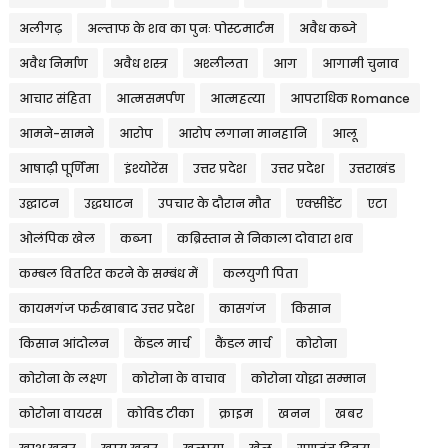
अलीगढ़
अल्ताफ के शव का पुनः पोस्टमार्टम
अवैध कब्जे
अवैध निर्माण
अवैध शस्त्र
अश्लीलता
आग
आगामी चुनाव
आचार संहिता
आत्मसमर्पण
आत्महत्या
आपराधिक Romance
आमने-सामने
आरोप
आरोप लगाना मानहानि
आलू
आषाढ़ी पूर्णिमा
इंश्योरेंस
उत्तर प्रदेश
उत्तर प्रदेश
उत्तराखंड
उद्घाटन
उद्धघाटन
उपचार के दौरान मौत
एक्सीडेंट
एटा
ओलंपिक खेल
कब्जा
कब्रिस्तान से निकाला दोवारा शव
कम्बल वितरित करने के सम्बंध में
कलयुगी पिता
कायमगंज फर्रुखाबाद उत्तर प्रदेश
कासगंज
किसान
किसान आंदोलन
केंडल मार्च
कैंडल मार्च
कोरोना
कोरोना के लक्ष्ण
कोरोना के वाचाव
कोरोना योद्धा सम्मान
कोरोना वायरस
कोविड टीका
क्राइम
खनन
खबर