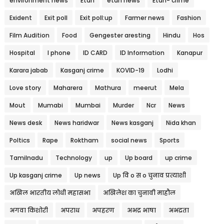
environment news
Etah
etah news
Etah- crime
Exident
Exit poll
Exit poll:up
Farmer news
Fashion
Film Audition
Food
Gengester aresting
Hindu
Hos
Hospital
I phone
ID CARD
ID Information
Kanapur
Karara jabab
Kasganj crime
KOVID-19
Lodhi
Love story
Maharera
Mathura
meerut
Mela
Mout
Mumabi
Mumbai
Murder
Ncr
News
News desk
News haridwar
News kasganj
Nida khan
Poltics
Rape
Roktham
social news
Sports
Tamilnadu
Technology
up
Up board
up crime
Up kasganj crime
Up news
Up वि o स o चुनाव प्रत्याशी
अखिल भारतीय लोधी महासभा
अखिलेश का चुनावी माहौल
अगवा किशोरी
अपराध
अपहरण
अभद्र भाषा
अभद्रता