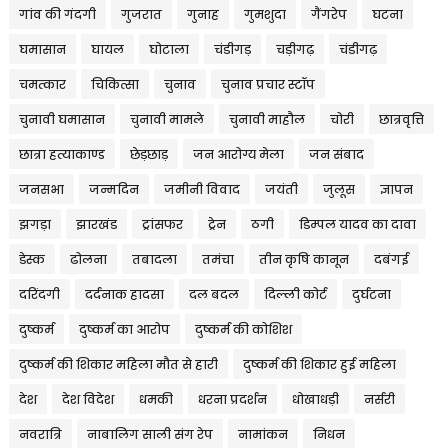
गांव की गंदगी
गुजरात
गुनाह
गुमशुदा
गैंगरेप
घटना
घमासान
घायल
घोटाला
चंडीगड़
चड़ीगढ़
चंडीगढ़
चमत्कार
चिकित्सा
चुनाव
चुनाव प्रचार स्टॉप
चुनावी घमासान
चुनावी मामले
चुनावी माहौल
चोरी
छात्रवृत्ति
छात्रा हत्याकाण्ड
छेड़छाड़
जन आरोग्य मेला
जन संबाद
जनसभा
जन्मदिन
जमीनी विवाद
जयंती
जुलूस
ज्ञापन
झगड़ा
झारखंड
ट्रांसफर
ट्रेन
ठगी
डिम्पल यादव का दावा
डेस्क
ढोलना
तबादला
तमंचा
तीन कृषि कानून
दबंगई
दरिंदगी
दर्दनाक हादसा
दल बदल
दिल्ली कोर्ट
दुर्घटना
दुष्कर्म
दुष्कर्म का आरोप
दुष्कर्म की कोशिश
दुष्कर्म की शिकार महिला मौत से हारी
दुष्कर्म की शिकार हुई महिला
देश
देश विदेश
धमकी
धरना प्रदर्शन
धोखाधड़ी
नर्सरी
नवरात्रि
नाबालिग साली संग रेप
नामांकन
निधन