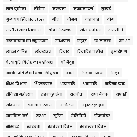
मार्ग दुर्घटना
मीटिंग
मुकदमा
मुकद्दमा दर्ज
मुम्बई
मुलायम सिंह life story
मौत
मौसम
यातायात
योग
योगी ने साधा निशाना
योगी से टक्कर
यौन उत्पीड़न
राजनीति
राजीव चौक की मेट्रो रुकी
राशिफल
रिहाई
रेप मामला
रोड शो
लाइन हाजिर
लॉकडाउन
विवाद
विवादित जमीन
वृक्षारोपण
वेश्यावृति गिरोह का पर्दाफाश
वॉलीवुड
शक्की पति ने की पत्नी की हत्या
शादी
शिक्षक दिवस
शिक्षा
शिक्षा विभाग
शिलान्यास
श्रद्धांजलि
श्रधांजलि
संकिसा कांड
संकिसा महोत्सव
सड़क दुघर्टना
सतर्कता
सपा बैठक
सफाई
संबिधान
समाधान दिवस
सम्मेलन
सहावर क्राइम
साइकिल रैली
सुरक्षा
सूटिंग
सेलिब्रिटी
सॉफ्टवेयर
सोसाइट
स्वच्छता
स्वतंत्रता दिवस
स्वतन्त्रता दिवस