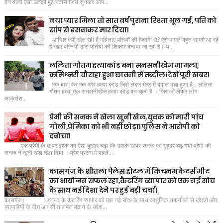
देने वाली ऐसी उलझी हुई स्टोरी जिसे सुनकर आप...
नया प्यार मिला तो सात वर्ष पुराना रिश्ता भूल गई, पति को
सांप से डसवाकर मार दिया।
आखिर क्यों खेल रही है महिलाएं पतियों की जिंदगी से? ऐसे मामले बहुत साममे आ रहे
हैं जहां पत्नियों द्वारा पतियों को शिकार बनाया जा रहा है। य...
ललिता गौतम हत्याकांड बना सनसनीखेज मामला,
कमिश्नरी चौराहा हुआ छावनी में तब्दील। देखें पूरी खबर।
एक बार फिर एक और हत्या कांड जिसे लेकर मेरठ में बबाल मचा हुआ है। ललिता
गौतम हत्या एक सनसनीखेज हत्या कांड बन चुका है । जिसको लेकर लोग
आक्रोश...
प्रेमी की सनक ने खेला खूनी खेल,युवक को मारी पांच
गोली,प्रेमिका को भी नहीं छोड़ा। पुलिस ने आरोपी को
दबोचा।
एक प्रेमी के ऊपर इश्क का ऐसा बुखार चढ़ा कि उसके ऊपर सनक का खुमार चढ़ गया प्रेमी की
सनक ने खूनी खेल खेल दिया । प्रेम प्रसंग में पहले...
कासगंज के शीतला पैलेस होटल में किचनम कैटर्स मीट
का आयोजन सफल रहा,कैटरिंग व्यापार को एक नई सोच
के साथ नई दिशा देने पर हुई बड़ी चर्चा।
कासगंज। जनपद के कैटरिंग व्यापार को एक नई सोच के साथ आधुनिक तकनीकों से जोड़ने और
व्यापारियों के बीच आपसी तालमेल बढ़ाने के उद्देश...