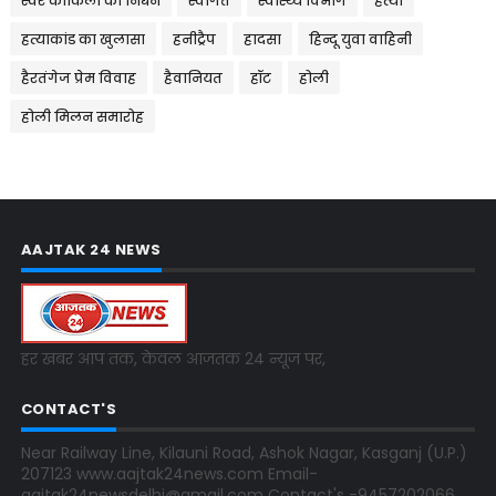
स्वर कोकिला का निधन
स्वागत
स्वास्थ्य विभाग
हत्या
हत्याकांड का खुलासा
हनीट्रैप
हादसा
हिन्दू युवा वाहिनी
हैरतंगेज प्रेम विवाह
हैवानियत
हॉट
होली
होली मिलन समारोह
AAJTAK 24 NEWS
हर खबर आप तक, केवल आजतक 24 न्यूज पर,
CONTACT'S
Near Railway Line, Kilauni Road, Ashok Nagar, Kasganj (U.P.)
207123 www.aajtak24news.com Email-
aajtak24newsdelhi@gmail.com Contact's -9457202066