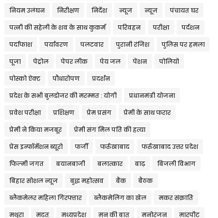
नियम उलंघन
निरीक्षण
निर्देश
न्यूज
न्यूज़
पंचायत घर
पत्नी की सहेली के शव के साथ कुकर्म
परिवहन
परीक्षा
पर्दशन
पर्दाफाश
पर्यावरण
पलटवार
पुरानी रंजिश
पुलिस पर हमला
पूजा
पेट्रोल
पेपर लीक
पेय जल
पेंशन
पोलियो
पोस्को ऐक्ट
पौधारोपण
प्रदर्शन
प्रदेश के सभी बुलडोजर की मरम्मत : योगी
प्रधानमंत्री योजना
प्रवेश परीक्षा
प्रशिक्षण
प्रेम प्रसंग
प्रेमी के साथ फरार
प्रेमी ने किया मजबूर
प्रेमी संग मिल पति की हत्या
प्रेस इन्फॉर्मेशन ब्यूरो
फर्जी
फर्रुखाबाद
फर्रुखाबाद उत्तर प्रदेश
फिल्मी जगत
बयानबाजी
बलात्कार
बाढ़
बिजली विभाग
बिहार सोशल न्यूज
बुद्ध महोत्सव
बैंक
बैठक
ब्लैकमेलर महिला गिरफ्तार
ब्लैकमेलिंग का खेल
मकर संक्रांति
मथुरा
मदत
मध्यप्रदेश
मन की बात
मनोरंजन
मारपीट