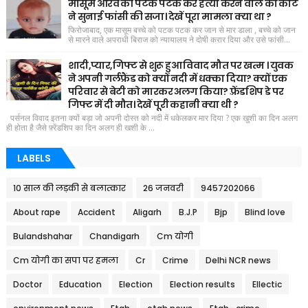
मासूम आरव की पटक पटक कर हत्या करने वाले को कोर्ट
ने सुनाई फांसी की सजा। देखें पूरा मामला क्या था ?
फिरोजाबाद, एक मासूम बच्चे को पटक पटक कर जान से मार डाला , बच्चे को जान
से मारने वाले अपराधी बिराज को न्यायालय ने दोषी करार दिया और उसे फांसी...
शादी,प्यार,गिफ्ट से शुरू हुआ विवाद मौत पर खत्म । युवक
ने अपनी गर्लफ्रैंड को क्यों नदी में धक्का दिया? क्यों एक
परिवार से बेटी को मारकर अलग किया? फ़्रेंडशिप डे पर
गिफ्ट में दी मौत। देखें पूरी कहानी क्या थी ?
पर्सनल विवाद इतना क्यों बड़ा जो अपनी दोस्त को नदी में धकेलकर मार दिया ? एक खुशी का दिन अलग
ही होता है जैसे फ़्रेंडशिप का दिन अलग ही खशी के ...
LABELS
10 साल की लड़की से बलात्कार
26 जनवरी
9457202066
About rape
Accident
Aligarh
B.J.P
Bjp
Blind love
Bulandshahar
Chandigarh
Cm योगी
Cm योगी का सपा पर हमला
Cr
Crime
Delhi NCR news
Doctor
Education
Election
Election results
Ellectic