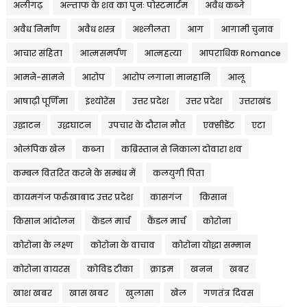
अलीगढ़
अल्ताफ के शव का पुनः पोस्टमार्टम
अवैध कब्जे
अवैध निर्माण
अवैध शस्त्र
अश्लीलता
आग
आगामी चुनाव
आचार संहिता
आत्मसमर्पण
आत्महत्या
आपराधिक Romance
आमने-सामने
आरोप
आरोप लगाना मानहानि
आलू
आषाढ़ी पूर्णिमा
इंश्योरेंस
उत्तर प्रदेश
उत्तर प्रदेश
उत्तराखंड
उद्घाटन
उद्धघाटन
उपचार के दौरान मौत
एक्सीडेंट
एटा
ओलंपिक खेल
कब्जा
कब्रिस्तान से निकाला दोवारा शव
कम्बल वितरित करने के सम्बंध में
कलयुगी पिता
कायमगंज फर्रुखाबाद उत्तर प्रदेश
कासगंज
किसान
किसान आंदोलन
केंडल मार्च
कैंडल मार्च
कोरोना
कोरोना के लक्ष्ण
कोरोना के वाचाव
कोरोना योद्धा सम्मान
कोरोना वायरस
कोविड टीका
क्राइम
खनन
खबर
खाश खबर
खास खबर
खुलासा
खेल
गणतंत्र दिवस