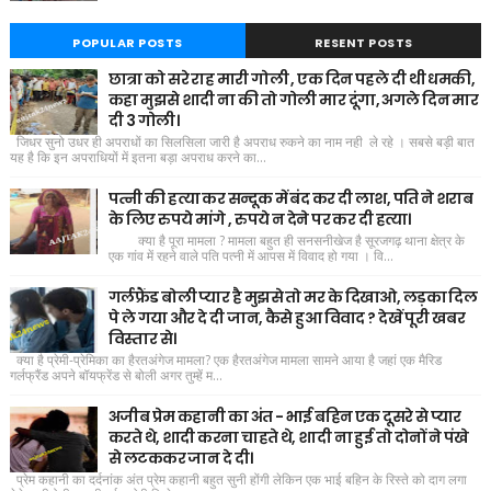
POPULAR POSTS
RESENT POSTS
छात्रा को सरे राह मारी गोली , एक दिन पहले दी थी धमकी,
कहा मुझसे शादी ना की तो गोली मार दूंगा, अगले दिन मार
दी 3 गोली।
जिधर सुनो उधर ही अपराधों का सिलसिला जारी है अपराध रुकने का नाम नही ले रहे । सबसे बड़ी बात
यह है कि इन अपराधियों में इतना बड़ा अपराध करने का...
पत्नी की हत्या कर सन्दूक में बंद कर दी लाश, पति ने शराब
के लिए रुपये मांगे , रुपये न देने पर कर दी हत्या।
क्या है पूरा मामला ? मामला बहुत ही सनसनीखेज है सूरजगढ़ थाना क्षेत्र के
एक गांव में रहने वाले पति पत्नी में आपस में विवाद हो गया । वि...
गर्लफ्रैंड बोली प्यार है मुझसे तो मर के दिखाओ, लड़का दिल
पे ले गया और दे दी जान, कैसे हुआ विवाद ? देखें पूरी खबर
विस्तार से।
क्या है प्रेमी-प्रेमिका का हैरतअंगेज मामला? एक हैरतअंगेज मामला सामने आया है जहां एक मैरिड
गर्लफ्रैंड अपने बॉयफ्रेंड से बोली अगर तुम्हें म...
अजीब प्रेम कहानी का अंत - भाई बहिन एक दूसरे से प्यार
करते थे, शादी करना चाहते थे, शादी ना हुई तो दोनों ने पंखे
से लटककर जान दे दी।
प्रेम कहानी का दर्दनांक अंत प्रेम कहानी बहुत सुनी होंगी लेकिन एक भाई बहिन के रिस्ते को दाग लगा