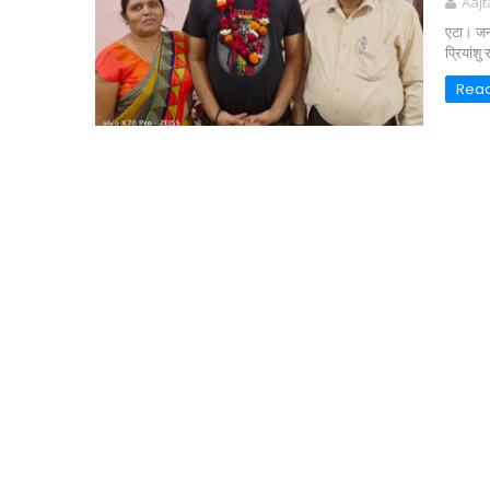
Aaj
एटा। जनप
प्रियांश
Rea