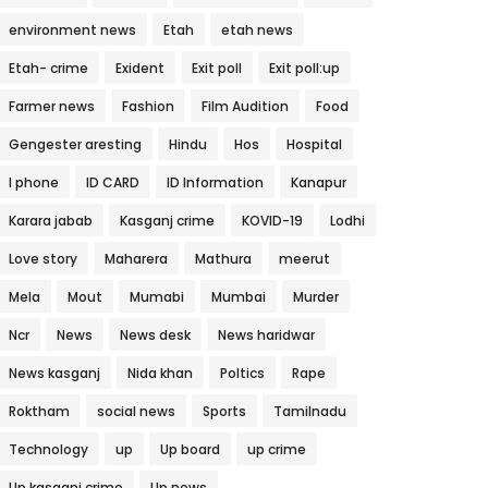
environment news
Etah
etah news
Etah- crime
Exident
Exit poll
Exit poll:up
Farmer news
Fashion
Film Audition
Food
Gengester aresting
Hindu
Hos
Hospital
I phone
ID CARD
ID Information
Kanapur
Karara jabab
Kasganj crime
KOVID-19
Lodhi
Love story
Maharera
Mathura
meerut
Mela
Mout
Mumabi
Mumbai
Murder
Ncr
News
News desk
News haridwar
News kasganj
Nida khan
Poltics
Rape
Roktham
social news
Sports
Tamilnadu
Technology
up
Up board
up crime
Up kasganj crime
Up news