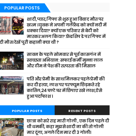
POPULAR POSTS
शादी,प्यार,गिफ्ट से शुरू हुआ विवाद मौत पर
खत्म । युवक ने अपनी गर्लफ्रैंड को क्यों नदी में
धक्का दिया? क्यों एक परिवार से बेटी को
मारकर अलग किया? फ़्रेंडशिप डे पर गिफ्ट में
दी मौत। देखें पूरी कहानी क्या थी ?
सावन के पहले सोमवार से पूर्व कासगंज में
स्वच्छता अभियान: सफाई कर्मी मुन्ना लाल
और टीम ने पेश की तत्परता की मिसाल
पति और प्रेमी के साथ मिलकर पहले प्रेमी की
कर दी हत्या, लाश पर परफ्यूम छिड़कते रहे
कातिल,24 घण्टे घर में छिपाए रखे लाश,ऐसे
हुआ पर्दाफाश ।
POPULAR POSTS
RESENT POSTS
छात्रा को सरे राह मारी गोली , एक दिन पहले दी
थी धमकी, कहा मुझसे शादी ना की तो गोली
मार दूंगा, अगले दिन मार दी 3 गोली।