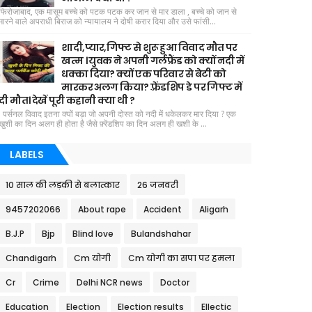
फिरोजाबाद, एक मासूम बच्चे को पटक पटक कर जान से मार डाला , बच्चे को जान से
मारने वाले अपराधी बिराज को न्यायालय ने दोषी करार दिया और उसे फांसी...
शादी,प्यार,गिफ्ट से शुरू हुआ विवाद मौत पर
खत्म । युवक ने अपनी गर्लफ्रैंड को क्यों नदी में
धक्का दिया? क्यों एक परिवार से बेटी को
मारकर अलग किया? फ़्रेंडशिप डे पर गिफ्ट में
दी मौत। देखें पूरी कहानी क्या थी ?
पर्सनल विवाद इतना क्यों बड़ा जो अपनी दोस्त को नदी में धकेलकर मार दिया ? एक
खुशी का दिन अलग ही होता है जैसे फ़्रेंडशिप का दिन अलग ही खशी के ...
LABELS
10 साल की लड़की से बलात्कार
26 जनवरी
9457202066
About rape
Accident
Aligarh
B.J.P
Bjp
Blind love
Bulandshahar
Chandigarh
Cm योगी
Cm योगी का सपा पर हमला
Cr
Crime
Delhi NCR news
Doctor
Education
Election
Election results
Ellectic