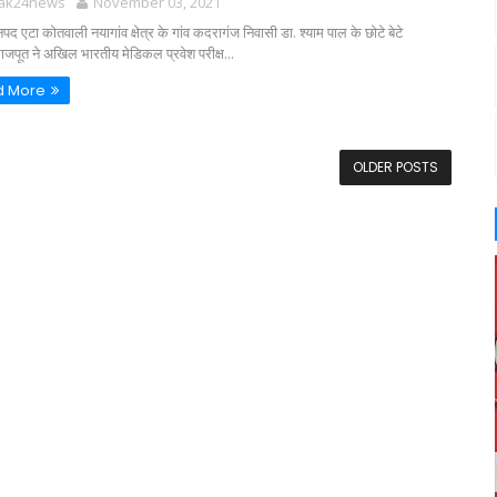
tak24news
November 03, 2021
द एटा कोतवाली नयागांव क्षेत्र के गांव कदरागंज निवासी डा. श्याम पाल के छोटे बेटे
ु राजपूत ने अखिल भारतीय मेडिकल प्रवेश परीक्ष...
d More
OLDER POSTS