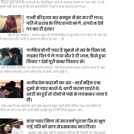
जिधर सुनो उधर ही अपराधों का सिलसिला जारी है अपराध रुकने का नाम नही ले रहे ।
सबसे बड़ी बात यह है कि इन अपराधियों में इतना बड़ा अपराध करने का...
पत्नी की हत्या कर सन्दूक में बंद कर दी लाश,
पति ने शराब के लिए रुपये मांगे , रुपये न देने
पर कर दी हत्या।
क्या है पूरा मामला ? मामला बहुत ही सनसनीखेज है सूरजगढ़ थाना क्षेत्र के एक गांव
में रहने वाले पति पत्नी में आपस में विवाद हो गया । वि...
गर्लफ्रैंड बोली प्यार है मुझसे तो मर के दिखाओ,
लड़का दिल पे ले गया और दे दी जान, कैसे हुआ
विवाद ? देखें पूरी खबर विस्तार से।
क्या है प्रेमी-प्रेमिका का हैरतअंगेज मामला? एक हैरतअंगेज मामला सामने आया है जहां
एक मैरिड गर्लफ्रैंड अपने बॉयफ्रेंड से बोली अगर तुम्हें म...
अजीब प्रेम कहानी का अंत - भाई बहिन एक
दूसरे से प्यार करते थे, शादी करना चाहते थे,
शादी ना हुई तो दोनों ने पंखे से लटककर जान दे
दी।
प्रेम कहानी का दर्दनांक अंत प्रेम कहानी बहुत सुनी होंगी लेकिन एक भाई बहिन के
रिस्ते को दाग लगा देने वाली ऐसी उलझी हुई स्टोरी जिसे सुनकर आप...
नया प्यार मिला तो सात वर्ष पुराना रिश्ता भूल
गई, पति को सांप से डसवाकर मार दिया।
आखिर क्यों खेल रही है महिलाएं पतियों की जिंदगी से? ऐसे मामले