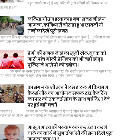
बहुत साममे आ रहे हैं जहां पत्नियों द्वारा पतियों को शिकार बनाया
जा रहा है। य...
ललिता गौतम हत्याकांड बना सनसनीखेज
मामला, कमिश्नरी चौराहा हुआ छावनी में
तब्दील। देखें पूरी खबर।
एक बार फिर एक और हत्या कांड जिसे लेकर मेरठ में बबाल मचा हुआ है। ललिता गौतम
हत्या एक सनसनीखेज हत्या कांड बन चुका है । जिसको लेकर लोग आक्रोश...
प्रेमी की सनक ने खेला खूनी खेल,युवक को
मारी पांच गोली,प्रेमिका को भी नहीं छोड़ा।
पुलिस ने आरोपी को दबोचा।
एक प्रेमी के ऊपर इश्क का ऐसा बुखार चढ़ा कि उसके ऊपर सनक का खुमार चढ़
गया प्रेमी की सनक ने खूनी खेल खेल दिया । प्रेम प्रसंग में पहले...
कासगंज के शीतला पैलेस होटल में किचनम
कैटर्स मीट का आयोजन सफल रहा,कैटरिंग
व्यापार को एक नई सोच के साथ नई दिशा देने
पर हुई बड़ी चर्चा।
कासगंज। जनपद के कैटरिंग व्यापार को एक नई सोच के साथ आधुनिक
तकनीकों से जोड़ने और व्यापारियों के बीच आपसी तालमेल बढ़ाने के उद्देश...
मासूम आरव की पटक पटक कर हत्या करने
वाले को कोर्ट ने सुनाई फांसी की सजा। देखें पूरा
मामला क्या था ?