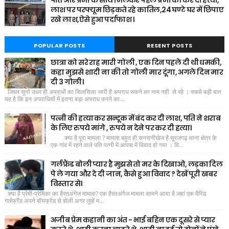
पति और प्रेमी के साथ मिलकर पहले प्रेमी की कर दी हत्या,
लाश पर परफ्यूम छिड़कते रहे कातिल,24 घण्टे घर में छिपाए
रखे लाश,ऐसे हुआ पर्दाफाश ।
POPULAR POSTS
RESENT POSTS
छात्रा को सरे राह मारी गोली , एक दिन पहले दी थी धमकी,
कहा मुझसे शादी ना की तो गोली मार दूंगा, अगले दिन मार
दी 3 गोली।
जिधर सुनो उधर ही अपराधों का सिलसिला जारी है अपराध रुकने का नाम नही ले रहे । सबसे बड़ी बात
यह है कि इन अपराधियों में इतना बड़ा अपराध करने का...
पत्नी की हत्या कर सन्दूक में बंद कर दी लाश, पति ने शराब
के लिए रुपये मांगे , रुपये न देने पर कर दी हत्या।
क्या है पूरा मामला ? मामला बहुत ही सनसनीखेज है सूरजगढ़ थाना क्षेत्र के
एक गांव में रहने वाले पति पत्नी में आपस में विवाद हो गया । वि...
गर्लफ्रैंड बोली प्यार है मुझसे तो मर के दिखाओ, लड़का दिल
पे ले गया और दे दी जान, कैसे हुआ विवाद ? देखें पूरी खबर
विस्तार से।
क्या है प्रेमी-प्रेमिका का हैरतअंगेज मामला? एक हैरतअंगेज मामला सामने आया है जहां एक मैरिड
गर्लफ्रैंड अपने बॉयफ्रेंड से बोली अगर तुम्हें म...
अजीब प्रेम कहानी का अंत - भाई बहिन एक दूसरे से प्यार