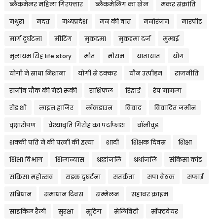
ब्लैकमेलर महिला गिरफ्तार
ब्लैकमेलिंग का खेल
मकर संक्रांति
मथुरा
मदत
मध्यप्रदेश
मन की बात
मनोरंजन
मारपीट
मार्ग दुर्घटना
मीटिंग
मुकदमा
मुकद्दमा दर्ज
मुम्बई
मुलायम सिंह life story
मौत
मौसम
यातायात
योग
योगी ने साधा निशाना
योगी से टक्कर
यौन उत्पीड़न
राजनीति
राजीव चौक की मेट्रो रुकी
राशिफल
रिहाई
रेप मामला
रोड शो
लाइन हाजिर
लॉकडाउन
विवाद
विवादित जमीन
वृक्षारोपण
वेश्यावृति गिरोह का पर्दाफाश
वॉलीवुड
शक्की पति ने की पत्नी की हत्या
शादी
शिक्षक दिवस
शिक्षा
शिक्षा विभाग
शिलान्यास
श्रद्धांजलि
श्रधांजलि
संकिसा कांड
संकिसा महोत्सव
सड़क दुघर्टना
सतर्कता
सपा बैठक
सफाई
संबिधान
समाधान दिवस
सम्मेलन
सहावर क्राइम
साइकिल रैली
सुरक्षा
सूटिंग
सेलिब्रिटी
सॉफ्टवेयर