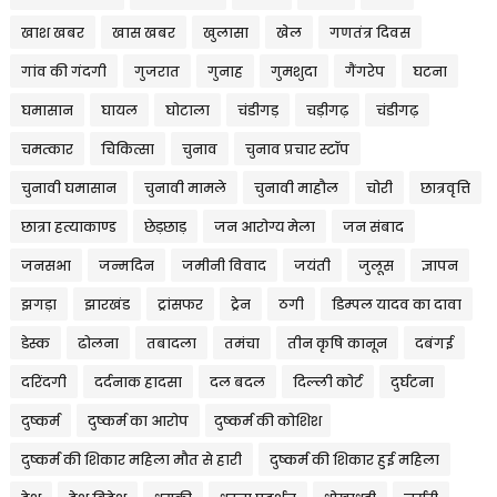
खाश खबर
खास खबर
खुलासा
खेल
गणतंत्र दिवस
गांव की गंदगी
गुजरात
गुनाह
गुमशुदा
गैंगरेप
घटना
घमासान
घायल
घोटाला
चंडीगड़
चड़ीगढ़
चंडीगढ़
चमत्कार
चिकित्सा
चुनाव
चुनाव प्रचार स्टॉप
चुनावी घमासान
चुनावी मामले
चुनावी माहौल
चोरी
छात्रवृत्ति
छात्रा हत्याकाण्ड
छेड़छाड़
जन आरोग्य मेला
जन संबाद
जनसभा
जन्मदिन
जमीनी विवाद
जयंती
जुलूस
ज्ञापन
झगड़ा
झारखंड
ट्रांसफर
ट्रेन
ठगी
डिम्पल यादव का दावा
डेस्क
ढोलना
तबादला
तमंचा
तीन कृषि कानून
दबंगई
दरिंदगी
दर्दनाक हादसा
दल बदल
दिल्ली कोर्ट
दुर्घटना
दुष्कर्म
दुष्कर्म का आरोप
दुष्कर्म की कोशिश
दुष्कर्म की शिकार महिला मौत से हारी
दुष्कर्म की शिकार हुई महिला