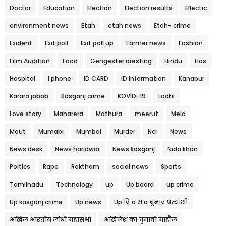
Doctor
Education
Election
Election results
Ellectic
environment news
Etah
etah news
Etah- crime
Exident
Exit poll
Exit poll:up
Farmer news
Fashion
Film Audition
Food
Gengester aresting
Hindu
Hos
Hospital
I phone
ID CARD
ID Information
Kanapur
Karara jabab
Kasganj crime
KOVID-19
Lodhi
Love story
Maharera
Mathura
meerut
Mela
Mout
Mumabi
Mumbai
Murder
Ncr
News
News desk
News haridwar
News kasganj
Nida khan
Poltics
Rape
Roktham
social news
Sports
Tamilnadu
Technology
up
Up board
up crime
Up kasganj crime
Up news
Up वि o स o चुनाव प्रत्याशी
अखिल भारतीय लोधी महासभा
अखिलेश का चुनावी माहौल