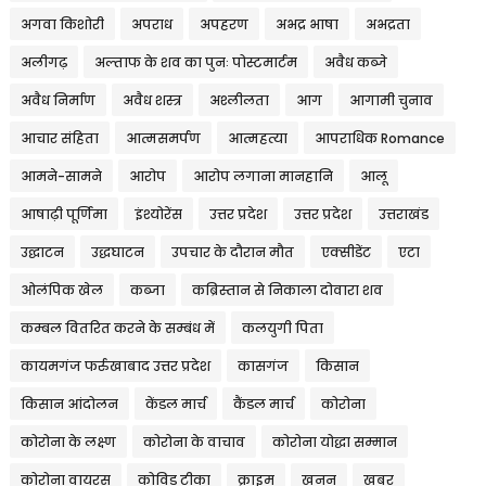
अगवा किशोरी
अपराध
अपहरण
अभद्र भाषा
अभद्रता
अलीगढ़
अल्ताफ के शव का पुनः पोस्टमार्टम
अवैध कब्जे
अवैध निर्माण
अवैध शस्त्र
अश्लीलता
आग
आगामी चुनाव
आचार संहिता
आत्मसमर्पण
आत्महत्या
आपराधिक Romance
आमने-सामने
आरोप
आरोप लगाना मानहानि
आलू
आषाढ़ी पूर्णिमा
इंश्योरेंस
उत्तर प्रदेश
उत्तर प्रदेश
उत्तराखंड
उद्घाटन
उद्धघाटन
उपचार के दौरान मौत
एक्सीडेंट
एटा
ओलंपिक खेल
कब्जा
कब्रिस्तान से निकाला दोवारा शव
कम्बल वितरित करने के सम्बंध में
कलयुगी पिता
कायमगंज फर्रुखाबाद उत्तर प्रदेश
कासगंज
किसान
किसान आंदोलन
केंडल मार्च
कैंडल मार्च
कोरोना
कोरोना के लक्ष्ण
कोरोना के वाचाव
कोरोना योद्धा सम्मान
कोरोना वायरस
कोविड टीका
क्राइम
खनन
खबर