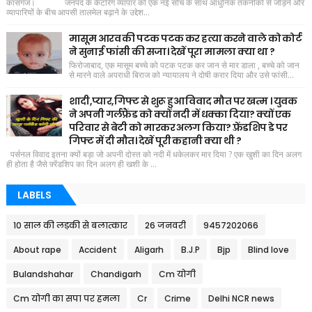
कासगंज। जनपद के कैटरिंग व्यापार को एक नई सोच के साथ आधुनिक तकनीकों से जोड़ने और
व्यापारियों के बीच आपसी तालमेल बढ़ाने के उद्देश...
मासूम आरव की पटक पटक कर हत्या करने वाले को कोर्ट
ने सुनाई फांसी की सजा। देखें पूरा मामला क्या था ?
फिरोजाबाद, एक मासूम बच्चे को पटक पटक कर जान से मार डाला , बच्चे को जान
से मारने वाले अपराधी बिराज को न्यायालय ने दोषी करार दिया और उसे फांसी...
शादी,प्यार,गिफ्ट से शुरू हुआ विवाद मौत पर खत्म । युवक
ने अपनी गर्लफ्रैंड को क्यों नदी में धक्का दिया? क्यों एक
परिवार से बेटी को मारकर अलग किया? फ़्रेंडशिप डे पर
गिफ्ट में दी मौत। देखें पूरी कहानी क्या थी ?
पर्सनल विवाद इतना क्यों बड़ा जो अपनी दोस्त को नदी में धकेलकर मार दिया ? एक खुशी का दिन अलग
ही होता है जैसे फ़्रेंडशिप का दिन अलग ही खशी के ...
LABELS
10 साल की लड़की से बलात्कार
26 जनवरी
9457202066
About rape
Accident
Aligarh
B.J.P
Bjp
Blind love
Bulandshahar
Chandigarh
Cm योगी
Cm योगी का सपा पर हमला
Cr
Crime
Delhi NCR news