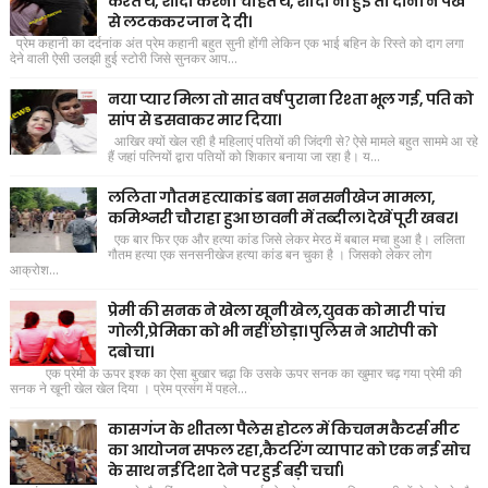
करते थे, शादी करना चाहते थे, शादी ना हुई तो दोनों ने पंखे
से लटककर जान दे दी।
प्रेम कहानी का दर्दनांक अंत प्रेम कहानी बहुत सुनी होंगी लेकिन एक भाई बहिन के रिस्ते को दाग लगा
देने वाली ऐसी उलझी हुई स्टोरी जिसे सुनकर आप...
नया प्यार मिला तो सात वर्ष पुराना रिश्ता भूल गई, पति को
सांप से डसवाकर मार दिया।
आखिर क्यों खेल रही है महिलाएं पतियों की जिंदगी से? ऐसे मामले बहुत साममे आ रहे
हैं जहां पत्नियों द्वारा पतियों को शिकार बनाया जा रहा है। य...
ललिता गौतम हत्याकांड बना सनसनीखेज मामला,
कमिश्नरी चौराहा हुआ छावनी में तब्दील। देखें पूरी खबर।
एक बार फिर एक और हत्या कांड जिसे लेकर मेरठ में बबाल मचा हुआ है। ललिता
गौतम हत्या एक सनसनीखेज हत्या कांड बन चुका है । जिसको लेकर लोग
आक्रोश...
प्रेमी की सनक ने खेला खूनी खेल,युवक को मारी पांच
गोली,प्रेमिका को भी नहीं छोड़ा। पुलिस ने आरोपी को
दबोचा।
एक प्रेमी के ऊपर इश्क का ऐसा बुखार चढ़ा कि उसके ऊपर सनक का खुमार चढ़ गया प्रेमी की
सनक ने खूनी खेल खेल दिया । प्रेम प्रसंग में पहले...
कासगंज के शीतला पैलेस होटल में किचनम कैटर्स मीट
का आयोजन सफल रहा,कैटरिंग व्यापार को एक नई सोच
के साथ नई दिशा देने पर हुई बड़ी चर्चा।