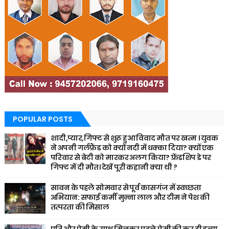
POPULAR POSTS
शादी,प्यार,गिफ्ट से शुरू हुआ विवाद मौत पर खत्म । युवक
ने अपनी गर्लफ्रैंड को क्यों नदी में धक्का दिया? क्यों एक
परिवार से बेटी को मारकर अलग किया? फ़्रेंडशिप डे पर
गिफ्ट में दी मौत। देखें पूरी कहानी क्या थी ?
सावन के पहले सोमवार से पूर्व कासगंज में स्वच्छता
अभियान: सफाई कर्मी मुन्ना लाल और टीम ने पेश की
तत्परता की मिसाल