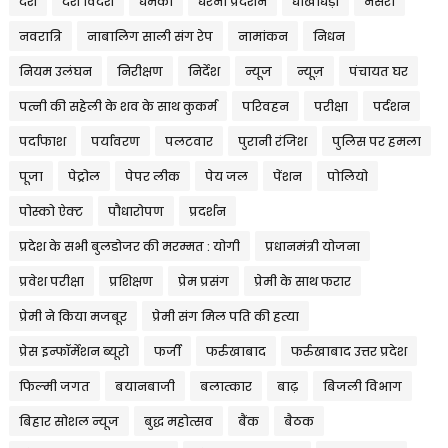
देश
देश विदेश
धमकी
धरना प्रदर्शन
धोखाधड़ी
नर्सरी
नवरात्रि
नाबालिग साली संग रेप
नामांकन
निधन
नियम उलंघन
निरीक्षण
निर्देश
न्यूज
न्यूज़
पंचायत घर
पत्नी की सहेली के शव के साथ कुकर्म
परिवहन
परीक्षा
पर्दशन
पर्दाफाश
पर्यावरण
पलटवार
पुरानी रंजिश
पुलिस पर हमला
पूजा
पेट्रोल
पेपर लीक
पेय जल
पेंशन
पोलियो
पोस्को ऐक्ट
पौधारोपण
प्रदर्शन
प्रदेश के सभी बुलडोजर की मरम्मत : योगी
प्रधानमंत्री योजना
प्रवेश परीक्षा
प्रशिक्षण
प्रेम प्रसंग
प्रेमी के साथ फरार
प्रेमी ने किया मजबूर
प्रेमी संग मिल पति की हत्या
प्रेस इन्फॉर्मेशन ब्यूरो
फर्जी
फर्रुखाबाद
फर्रुखाबाद उत्तर प्रदेश
फिल्मी जगत
बयानबाजी
बलात्कार
बाढ़
बिजली विभाग
बिहार सोशल न्यूज
बुद्ध महोत्सव
बैंक
बैठक