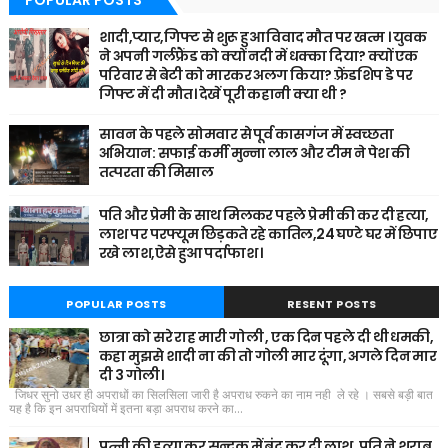
POPULAR POSTS
शादी,प्यार,गिफ्ट से शुरू हुआ विवाद मौत पर खत्म । युवक
ने अपनी गर्लफ्रैंड को क्यों नदी में धक्का दिया? क्यों एक
परिवार से बेटी को मारकर अलग किया? फ़्रेंडशिप डे पर
गिफ्ट में दी मौत। देखें पूरी कहानी क्या थी ?
सावन के पहले सोमवार से पूर्व कासगंज में स्वच्छता
अभियान: सफाई कर्मी मुन्ना लाल और टीम ने पेश की
तत्परता की मिसाल
पति और प्रेमी के साथ मिलकर पहले प्रेमी की कर दी हत्या,
लाश पर परफ्यूम छिड़कते रहे कातिल,24 घण्टे घर में छिपाए
रखे लाश,ऐसे हुआ पर्दाफाश ।
POPULAR POSTS
RESENT POSTS
छात्रा को सरे राह मारी गोली , एक दिन पहले दी थी धमकी,
कहा मुझसे शादी ना की तो गोली मार दूंगा, अगले दिन मार
दी 3 गोली।
जिधर सुनो उधर ही अपराधों का सिलसिला जारी है अपराध रुकने का नाम नही ले रहे । सबसे बड़ी बात
यह है कि इन अपराधियों में इतना बड़ा अपराध करने का...
पत्नी की हत्या कर सन्दूक में बंद कर दी लाश, पति ने शराब