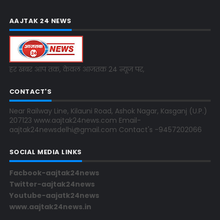
AAJTAK 24 NEWS
हर खबर आप तक, केवल आजतक 24 न्यूज पर,
CONTACT'S
Near Railway Line, Kilauni Road, Ashok Nagar, Kasganj (U.P.)
207123 www.aajtak24news.com Email-
aajtak24newsdelhi@gmail.com Contact's -9457202066
SOCIAL MEDIA LINKS
Facbook-aajtak24news
Twitter-aajtak24news
Youtube-aajatk24news
www.aajtak24news.in