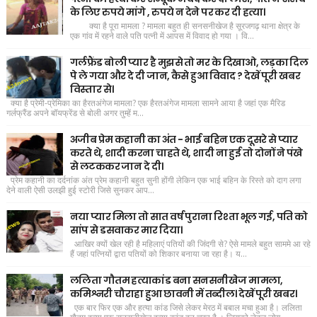
के लिए रुपये मांगे , रुपये न देने पर कर दी हत्या।
क्या है पूरा मामला ? मामला बहुत ही सनसनीखेज है सूरजगढ़ थाना क्षेत्र के
एक गांव में रहने वाले पति पत्नी में आपस में विवाद हो गया । वि...
गर्लफ्रैंड बोली प्यार है मुझसे तो मर के दिखाओ, लड़का दिल
पे ले गया और दे दी जान, कैसे हुआ विवाद ? देखें पूरी खबर
विस्तार से।
क्या है प्रेमी-प्रेमिका का हैरतअंगेज मामला? एक हैरतअंगेज मामला सामने आया है जहां एक मैरिड
गर्लफ्रैंड अपने बॉयफ्रेंड से बोली अगर तुम्हें म...
अजीब प्रेम कहानी का अंत - भाई बहिन एक दूसरे से प्यार
करते थे, शादी करना चाहते थे, शादी ना हुई तो दोनों ने पंखे
से लटककर जान दे दी।
प्रेम कहानी का दर्दनांक अंत प्रेम कहानी बहुत सुनी होंगी लेकिन एक भाई बहिन के रिस्ते को दाग लगा
देने वाली ऐसी उलझी हुई स्टोरी जिसे सुनकर आप...
नया प्यार मिला तो सात वर्ष पुराना रिश्ता भूल गई, पति को
सांप से डसवाकर मार दिया।
आखिर क्यों खेल रही है महिलाएं पतियों की जिंदगी से? ऐसे मामले बहुत साममे आ रहे
हैं जहां पत्नियों द्वारा पतियों को शिकार बनाया जा रहा है। य...
ललिता गौतम हत्याकांड बना सनसनीखेज मामला,
कमिश्नरी चौराहा हुआ छावनी में तब्दील। देखें पूरी खबर।
एक बार फिर एक और हत्या कांड जिसे लेकर मेरठ में बबाल मचा हुआ है। ललिता