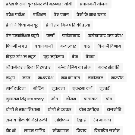
प्रदेश के सभी बुलडोजर की मरम्मत : योगी
प्रधानमंत्री योजना
प्रवेश परीक्षा
प्रशिक्षण
प्रेम प्रसंग
प्रेमी के साथ फरार
प्रेमी ने किया मजबूर
प्रेमी संग मिल पति की हत्या
प्रेस इन्फॉर्मेशन ब्यूरो
फर्जी
फर्रुखाबाद
फर्रुखाबाद उत्तर प्रदेश
फिल्मी जगत
बयानबाजी
बलात्कार
बाढ़
बिजली विभाग
बिहार सोशल न्यूज
बुद्ध महोत्सव
बैंक
बैठक
ब्लैकमेलर महिला गिरफ्तार
ब्लैकमेलिंग का खेल
मकर संक्रांति
मथुरा
मदत
मध्यप्रदेश
मन की बात
मनोरंजन
मारपीट
मार्ग दुर्घटना
मीटिंग
मुकदमा
मुकद्दमा दर्ज
मुम्बई
मुलायम सिंह life story
मौत
मौसम
यातायात
योग
योगी ने साधा निशाना
योगी से टक्कर
यौन उत्पीड़न
राजनीति
राजीव चौक की मेट्रो रुकी
राशिफल
रिहाई
रेप मामला
रोड शो
लाइन हाजिर
लॉकडाउन
विवाद
विवादित जमीन