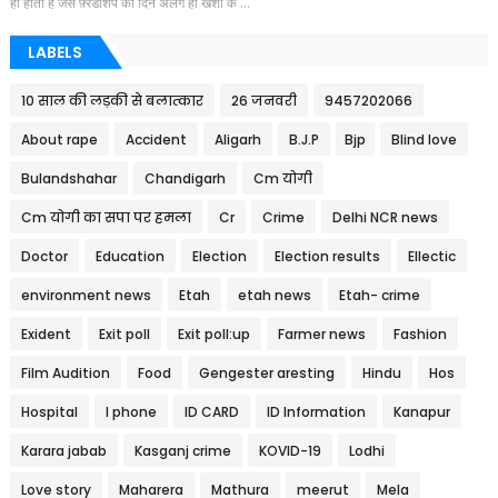
ही होता है जैसे फ़्रेंडशिप का दिन अलग ही खशी के ...
LABELS
10 साल की लड़की से बलात्कार
26 जनवरी
9457202066
About rape
Accident
Aligarh
B.J.P
Bjp
Blind love
Bulandshahar
Chandigarh
Cm योगी
Cm योगी का सपा पर हमला
Cr
Crime
Delhi NCR news
Doctor
Education
Election
Election results
Ellectic
environment news
Etah
etah news
Etah- crime
Exident
Exit poll
Exit poll:up
Farmer news
Fashion
Film Audition
Food
Gengester aresting
Hindu
Hos
Hospital
I phone
ID CARD
ID Information
Kanapur
Karara jabab
Kasganj crime
KOVID-19
Lodhi
Love story
Maharera
Mathura
meerut
Mela