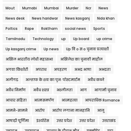
Mout
Mumabi
Mumbai
Murder
Ncr
News
News desk
News haridwar
News kasganj
Nida khan
Poltics
Rape
Roktham
social news
Sports
Tamilnadu
Technology
up
Up board
up crime
Up kasganj crime
Up news
Up वि o स o चुनाव प्रत्याशी
अखिल भारतीय लोधी महासभा
अखिलेश का चुनावी माहौल
अगवा किशोरी
अपराध
अपहरण
अभद्र भाषा
अभद्रता
अलीगढ़
अल्ताफ के शव का पुनः पोस्टमार्टम
अवैध कब्जे
अवैध निर्माण
अवैध शस्त्र
अश्लीलता
आग
आगामी चुनाव
आचार संहिता
आत्मसमर्पण
आत्महत्या
आपराधिक Romance
आमने-सामने
आरोप
आरोप लगाना मानहानि
आलू
आषाढ़ी पूर्णिमा
इंश्योरेंस
उत्तर प्रदेश
उत्तर प्रदेश
उत्तराखंड
उद्घाटन
उद्धघाटन
उपचार के दौरान मौत
एक्सीडेंट
एटा