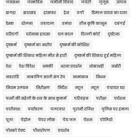
जनसभा
जन्मदिन
जमीनी विवाद
जयंती
जुलूस
ज्ञापन
झगड़ा
झारखंड
ट्रांसफर
ट्रेन
ठगी
डिम्पल यादव का दावा
डेस्क
ढोलना
तबादला
तमंचा
तीन कृषि कानून
दबंगई
दरिंदगी
दर्दनाक हादसा
दल बदल
दिल्ली कोर्ट
दुर्घटना
दुष्कर्म
दुष्कर्म का आरोप
दुष्कर्म की कोशिश
दुष्कर्म की शिकार महिला मौत से हारी
दुष्कर्म की शिकार हुई महिला
देश
देश विदेश
धमकी
धरना प्रदर्शन
धोखाधड़ी
नर्सरी
नवरात्रि
नाबालिग साली संग रेप
नामांकन
निधन
नियम उलंघन
निरीक्षण
निर्देश
न्यूज
न्यूज़
पंचायत घर
पत्नी की सहेली के शव के साथ कुकर्म
परिवहन
परीक्षा
पर्दशन
पर्दाफाश
पर्यावरण
पलटवार
पुरानी रंजिश
पुलिस पर हमला
पूजा
पेट्रोल
पेपर लीक
पेय जल
पेंशन
पोलियो
पोस्को ऐक्ट
पौधारोपण
प्रदर्शन