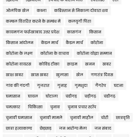
ओलंपिक खेल
कब्जा
कब्रिस्तान से निकाला दोवारा शव
कम्बल वितरित करने के सम्बंध में
कलयुगी पिता
कायमगंज फर्रुखाबाद उत्तर प्रदेश
कासगंज
किसान
किसान आंदोलन
केंडल मार्च
कैंडल मार्च
कोरोना
कोरोना के लक्ष्ण
कोरोना के वाचाव
कोरोना योद्धा सम्मान
कोरोना वायरस
कोविड टीका
क्राइम
खनन
खबर
खाश खबर
खास खबर
खुलासा
खेल
गणतंत्र दिवस
गांव की गंदगी
गुजरात
गुनाह
गुमशुदा
गैंगरेप
घटना
घमासान
घायल
घोटाला
चंडीगड़
चड़ीगढ़
चंडीगढ़
चमत्कार
चिकित्सा
चुनाव
चुनाव प्रचार स्टॉप
चुनावी घमासान
चुनावी मामले
चुनावी माहौल
चोरी
छात्रवृत्ति
छात्रा हत्याकाण्ड
छेड़छाड़
जन आरोग्य मेला
जन संबाद