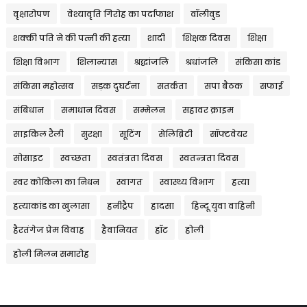
वृक्षारोपण
वेश्यावृति गिरोह का पर्दाफाश
वॉलीवुड
शक्की पति ने की पत्नी की हत्या
शादी
शिक्षक दिवस
शिक्षा
शिक्षा विभाग
शिलान्यास
श्रद्धांजलि
श्रधांजलि
संकिसा कांड
संकिसा महोत्सव
सड़क दुघर्टना
सतर्कता
सपा बैठक
सफाई
संबिधान
समाधान दिवस
सम्मेलन
सहावर क्राइम
साइकिल रैली
सुरक्षा
सूटिंग
सेलिब्रिटी
सॉफ्टवेयर
सोसाइट
स्वच्छता
स्वतंत्रता दिवस
स्वतन्त्रता दिवस
स्वर कोकिला का निधन
स्वागत
स्वास्थ्य विभाग
हत्या
हत्याकांड का खुलासा
हनीट्रैप
हादसा
हिन्दू युवा वाहिनी
हैरतंगेज प्रेम विवाह
हैवानियत
हॉट
होली
होली मिलन समारोह