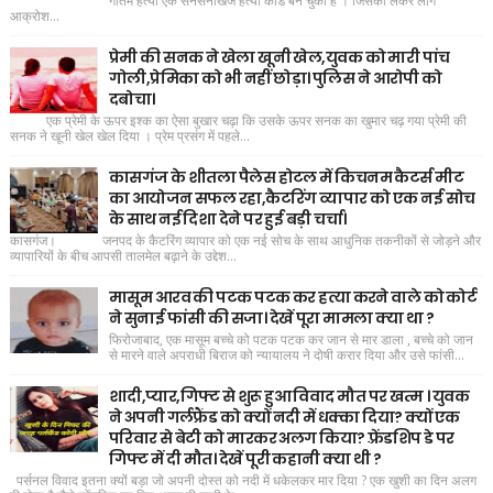
गौतम हत्या एक सनसनीखेज हत्या कांड बन चुका है । जिसको लेकर लोग
आक्रोश...
प्रेमी की सनक ने खेला खूनी खेल,युवक को मारी पांच
गोली,प्रेमिका को भी नहीं छोड़ा। पुलिस ने आरोपी को
दबोचा।
एक प्रेमी के ऊपर इश्क का ऐसा बुखार चढ़ा कि उसके ऊपर सनक का खुमार चढ़ गया प्रेमी की
सनक ने खूनी खेल खेल दिया । प्रेम प्रसंग में पहले...
कासगंज के शीतला पैलेस होटल में किचनम कैटर्स मीट
का आयोजन सफल रहा,कैटरिंग व्यापार को एक नई सोच
के साथ नई दिशा देने पर हुई बड़ी चर्चा।
कासगंज। जनपद के कैटरिंग व्यापार को एक नई सोच के साथ आधुनिक तकनीकों से जोड़ने और
व्यापारियों के बीच आपसी तालमेल बढ़ाने के उद्देश...
मासूम आरव की पटक पटक कर हत्या करने वाले को कोर्ट
ने सुनाई फांसी की सजा। देखें पूरा मामला क्या था ?
फिरोजाबाद, एक मासूम बच्चे को पटक पटक कर जान से मार डाला , बच्चे को जान
से मारने वाले अपराधी बिराज को न्यायालय ने दोषी करार दिया और उसे फांसी...
शादी,प्यार,गिफ्ट से शुरू हुआ विवाद मौत पर खत्म । युवक
ने अपनी गर्लफ्रैंड को क्यों नदी में धक्का दिया? क्यों एक
परिवार से बेटी को मारकर अलग किया? फ़्रेंडशिप डे पर
गिफ्ट में दी मौत। देखें पूरी कहानी क्या थी ?
पर्सनल विवाद इतना क्यों बड़ा जो अपनी दोस्त को नदी में धकेलकर मार दिया ? एक खुशी का दिन अलग