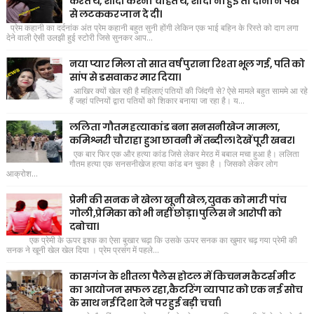
करते थे, शादी करना चाहते थे, शादी ना हुई तो दोनों ने पंखे
से लटककर जान दे दी।
प्रेम कहानी का दर्दनांक अंत प्रेम कहानी बहुत सुनी होंगी लेकिन एक भाई बहिन के रिस्ते को दाग लगा
देने वाली ऐसी उलझी हुई स्टोरी जिसे सुनकर आप...
नया प्यार मिला तो सात वर्ष पुराना रिश्ता भूल गई, पति को
सांप से डसवाकर मार दिया।
आखिर क्यों खेल रही है महिलाएं पतियों की जिंदगी से? ऐसे मामले बहुत साममे आ रहे
हैं जहां पत्नियों द्वारा पतियों को शिकार बनाया जा रहा है। य...
ललिता गौतम हत्याकांड बना सनसनीखेज मामला,
कमिश्नरी चौराहा हुआ छावनी में तब्दील। देखें पूरी खबर।
एक बार फिर एक और हत्या कांड जिसे लेकर मेरठ में बबाल मचा हुआ है। ललिता
गौतम हत्या एक सनसनीखेज हत्या कांड बन चुका है । जिसको लेकर लोग
आक्रोश...
प्रेमी की सनक ने खेला खूनी खेल,युवक को मारी पांच
गोली,प्रेमिका को भी नहीं छोड़ा। पुलिस ने आरोपी को
दबोचा।
एक प्रेमी के ऊपर इश्क का ऐसा बुखार चढ़ा कि उसके ऊपर सनक का खुमार चढ़ गया प्रेमी की
सनक ने खूनी खेल खेल दिया । प्रेम प्रसंग में पहले...
कासगंज के शीतला पैलेस होटल में किचनम कैटर्स मीट
का आयोजन सफल रहा,कैटरिंग व्यापार को एक नई सोच
के साथ नई दिशा देने पर हुई बड़ी चर्चा।