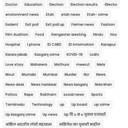
Doctor
Education
Election
Election results
Ellectic
environment news
Etah
etah news
Etah- crime
Exident
Exit poll
Exit poll:up
Farmer news
Fashion
Film Audition
Food
Gengester aresting
Hindu
Hos
Hospital
I phone
ID CARD
ID Information
Kanapur
Karara jabab
Kasganj crime
KOVID-19
Lodhi
Love story
Maharera
Mathura
meerut
Mela
Mout
Mumabi
Mumbai
Murder
Ncr
News
News desk
News haridwar
News kasganj
Nida khan
Poltics
Rape
Roktham
social news
Sports
Tamilnadu
Technology
up
Up board
up crime
Up kasganj crime
Up news
Up वि o स o चुनाव प्रत्याशी
अखिल भारतीय लोधी महासभा
अखिलेश का चुनावी माहौल