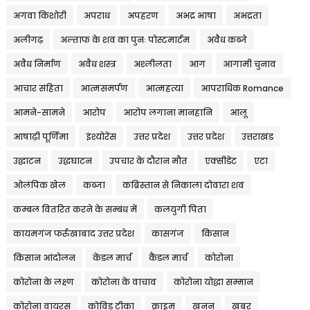
अगवा किशोरी
अपराध
अपहरण
अभद्र भाषा
अभद्रता
अलीगढ़
अल्ताफ के शव का पुनः पोस्टमार्टम
अवैध कब्जे
अवैध निर्माण
अवैध शस्त्र
अश्लीलता
आग
आगामी चुनाव
आचार संहिता
आत्मसमर्पण
आत्महत्या
आपराधिक Romance
आमने-सामने
आरोप
आरोप लगाना मानहानि
आलू
आषाढ़ी पूर्णिमा
इंश्योरेंस
उत्तर प्रदेश
उत्तर प्रदेश
उत्तराखंड
उद्घाटन
उद्धघाटन
उपचार के दौरान मौत
एक्सीडेंट
एटा
ओलंपिक खेल
कब्जा
कब्रिस्तान से निकाला दोवारा शव
कम्बल वितरित करने के सम्बंध में
कलयुगी पिता
कायमगंज फर्रुखाबाद उत्तर प्रदेश
कासगंज
किसान
किसान आंदोलन
केंडल मार्च
कैंडल मार्च
कोरोना
कोरोना के लक्ष्ण
कोरोना के वाचाव
कोरोना योद्धा सम्मान
कोरोना वायरस
कोविड टीका
क्राइम
खनन
खबर