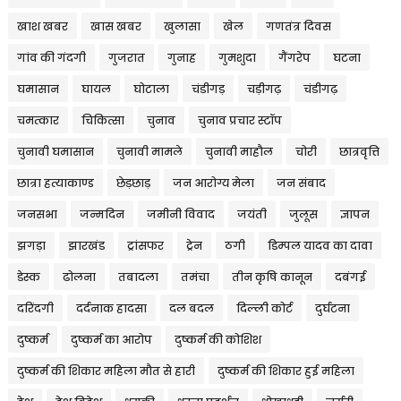
खाश खबर
खास खबर
खुलासा
खेल
गणतंत्र दिवस
गांव की गंदगी
गुजरात
गुनाह
गुमशुदा
गैंगरेप
घटना
घमासान
घायल
घोटाला
चंडीगड़
चड़ीगढ़
चंडीगढ़
चमत्कार
चिकित्सा
चुनाव
चुनाव प्रचार स्टॉप
चुनावी घमासान
चुनावी मामले
चुनावी माहौल
चोरी
छात्रवृत्ति
छात्रा हत्याकाण्ड
छेड़छाड़
जन आरोग्य मेला
जन संबाद
जनसभा
जन्मदिन
जमीनी विवाद
जयंती
जुलूस
ज्ञापन
झगड़ा
झारखंड
ट्रांसफर
ट्रेन
ठगी
डिम्पल यादव का दावा
डेस्क
ढोलना
तबादला
तमंचा
तीन कृषि कानून
दबंगई
दरिंदगी
दर्दनाक हादसा
दल बदल
दिल्ली कोर्ट
दुर्घटना
दुष्कर्म
दुष्कर्म का आरोप
दुष्कर्म की कोशिश
दुष्कर्म की शिकार महिला मौत से हारी
दुष्कर्म की शिकार हुई महिला