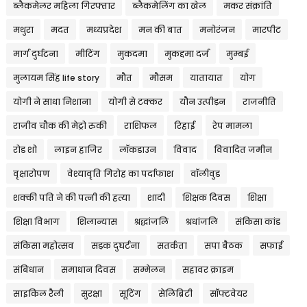
ब्लैकमेलर महिला गिरफ्तार
ब्लैकमेलिंग का खेल
मकर संक्रांति
मथुरा
मदत
मध्यप्रदेश
मन की बात
मनोरंजन
मारपीट
मार्ग दुर्घटना
मीटिंग
मुकदमा
मुकद्दमा दर्ज
मुम्बई
मुलायम सिंह life story
मौत
मौसम
यातायात
योग
योगी ने साधा निशाना
योगी से टक्कर
यौन उत्पीड़न
राजनीति
राजीव चौक की मेट्रो रुकी
राशिफल
रिहाई
रेप मामला
रोड शो
लाइन हाजिर
लॉकडाउन
विवाद
विवादित जमीन
वृक्षारोपण
वेश्यावृति गिरोह का पर्दाफाश
वॉलीवुड
शक्की पति ने की पत्नी की हत्या
शादी
शिक्षक दिवस
शिक्षा
शिक्षा विभाग
शिलान्यास
श्रद्धांजलि
श्रधांजलि
संकिसा कांड
संकिसा महोत्सव
सड़क दुघर्टना
सतर्कता
सपा बैठक
सफाई
संबिधान
समाधान दिवस
सम्मेलन
सहावर क्राइम
साइकिल रैली
सुरक्षा
सूटिंग
सेलिब्रिटी
सॉफ्टवेयर