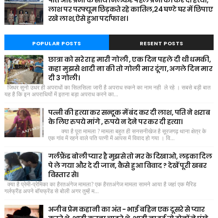
पति और प्रेमी के साथ मिलकर पहले प्रेमी की कर दी हत्या,
लाश पर परफ्यूम छिड़कते रहे कातिल,24 घण्टे घर में छिपाए
रखे लाश,ऐसे हुआ पर्दाफाश ।
POPULAR POSTS
RESENT POSTS
छात्रा को सरे राह मारी गोली , एक दिन पहले दी थी धमकी,
कहा मुझसे शादी ना की तो गोली मार दूंगा, अगले दिन मार
दी 3 गोली।
जिधर सुनो उधर ही अपराधों का सिलसिला जारी है अपराध रुकने का नाम नही ले रहे । सबसे बड़ी बात
यह है कि इन अपराधियों में इतना बड़ा अपराध करने का...
पत्नी की हत्या कर सन्दूक में बंद कर दी लाश, पति ने शराब
के लिए रुपये मांगे , रुपये न देने पर कर दी हत्या।
क्या है पूरा मामला ? मामला बहुत ही सनसनीखेज है सूरजगढ़ थाना क्षेत्र के
एक गांव में रहने वाले पति पत्नी में आपस में विवाद हो गया । वि...
गर्लफ्रैंड बोली प्यार है मुझसे तो मर के दिखाओ, लड़का दिल
पे ले गया और दे दी जान, कैसे हुआ विवाद ? देखें पूरी खबर
विस्तार से।
क्या है प्रेमी-प्रेमिका का हैरतअंगेज मामला? एक हैरतअंगेज मामला सामने आया है जहां एक मैरिड
गर्लफ्रैंड अपने बॉयफ्रेंड से बोली अगर तुम्हें म...
अजीब प्रेम कहानी का अंत - भाई बहिन एक दूसरे से प्यार