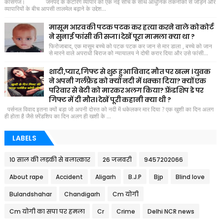
कासगंज। जनपद के कैटरिंग व्यापार को एक नई सोच के साथ आधुनिक तकनीकों से जोड़ने और
व्यापारियों के बीच आपसी तालमेल बढ़ाने के उद्देश...
मासूम आरव की पटक पटक कर हत्या करने वाले को कोर्ट
ने सुनाई फांसी की सजा। देखें पूरा मामला क्या था ?
फिरोजाबाद, एक मासूम बच्चे को पटक पटक कर जान से मार डाला , बच्चे को जान
से मारने वाले अपराधी बिराज को न्यायालय ने दोषी करार दिया और उसे फांसी...
शादी,प्यार,गिफ्ट से शुरू हुआ विवाद मौत पर खत्म । युवक
ने अपनी गर्लफ्रैंड को क्यों नदी में धक्का दिया? क्यों एक
परिवार से बेटी को मारकर अलग किया? फ़्रेंडशिप डे पर
गिफ्ट में दी मौत। देखें पूरी कहानी क्या थी ?
पर्सनल विवाद इतना क्यों बड़ा जो अपनी दोस्त को नदी में धकेलकर मार दिया ? एक खुशी का दिन अलग
ही होता है जैसे फ़्रेंडशिप का दिन अलग ही खशी के ...
LABELS
10 साल की लड़की से बलात्कार
26 जनवरी
9457202066
About rape
Accident
Aligarh
B.J.P
Bjp
Blind love
Bulandshahar
Chandigarh
Cm योगी
Cm योगी का सपा पर हमला
Cr
Crime
Delhi NCR news