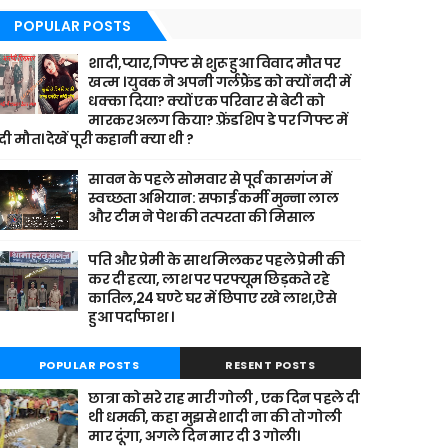
POPULAR POSTS
शादी,प्यार,गिफ्ट से शुरू हुआ विवाद मौत पर
खत्म । युवक ने अपनी गर्लफ्रैंड को क्यों नदी में
धक्का दिया? क्यों एक परिवार से बेटी को
मारकर अलग किया? फ़्रेंडशिप डे पर गिफ्ट में
दी मौत। देखें पूरी कहानी क्या थी ?
सावन के पहले सोमवार से पूर्व कासगंज में
स्वच्छता अभियान: सफाई कर्मी मुन्ना लाल
और टीम ने पेश की तत्परता की मिसाल
पति और प्रेमी के साथ मिलकर पहले प्रेमी की
कर दी हत्या, लाश पर परफ्यूम छिड़कते रहे
कातिल,24 घण्टे घर में छिपाए रखे लाश,ऐसे
हुआ पर्दाफाश ।
POPULAR POSTS
RESENT POSTS
छात्रा को सरे राह मारी गोली , एक दिन पहले दी
थी धमकी, कहा मुझसे शादी ना की तो गोली
मार दूंगा, अगले दिन मार दी 3 गोली।