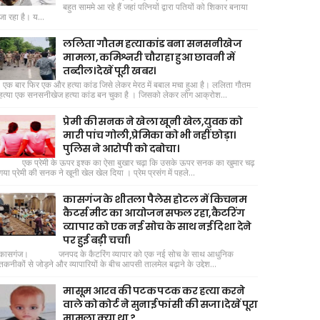
बहुत साममे आ रहे हैं जहां पत्नियों द्वारा पतियों को शिकार बनाया
जा रहा है। य...
ललिता गौतम हत्याकांड बना सनसनीखेज
मामला, कमिश्नरी चौराहा हुआ छावनी में
तब्दील। देखें पूरी खबर।
एक बार फिर एक और हत्या कांड जिसे लेकर मेरठ में बबाल मचा हुआ है। ललिता गौतम
हत्या एक सनसनीखेज हत्या कांड बन चुका है । जिसको लेकर लोग आक्रोश...
प्रेमी की सनक ने खेला खूनी खेल,युवक को
मारी पांच गोली,प्रेमिका को भी नहीं छोड़ा।
पुलिस ने आरोपी को दबोचा।
एक प्रेमी के ऊपर इश्क का ऐसा बुखार चढ़ा कि उसके ऊपर सनक का खुमार चढ़
गया प्रेमी की सनक ने खूनी खेल खेल दिया । प्रेम प्रसंग में पहले...
कासगंज के शीतला पैलेस होटल में किचनम
कैटर्स मीट का आयोजन सफल रहा,कैटरिंग
व्यापार को एक नई सोच के साथ नई दिशा देने
पर हुई बड़ी चर्चा।
कासगंज। जनपद के कैटरिंग व्यापार को एक नई सोच के साथ आधुनिक
तकनीकों से जोड़ने और व्यापारियों के बीच आपसी तालमेल बढ़ाने के उद्देश...
मासूम आरव की पटक पटक कर हत्या करने
वाले को कोर्ट ने सुनाई फांसी की सजा। देखें पूरा
मामला क्या था ?