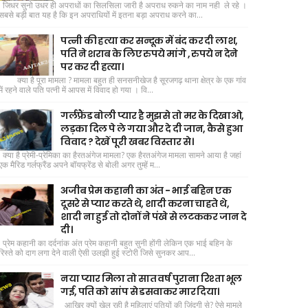
जिधर सुनो उधर ही अपराधों का सिलसिला जारी है अपराध रुकने का नाम नही ले रहे ।
सबसे बड़ी बात यह है कि इन अपराधियों में इतना बड़ा अपराध करने का...
पत्नी की हत्या कर सन्दूक में बंद कर दी लाश,
पति ने शराब के लिए रुपये मांगे , रुपये न देने
पर कर दी हत्या।
क्या है पूरा मामला ? मामला बहुत ही सनसनीखेज है सूरजगढ़ थाना क्षेत्र के एक गांव
में रहने वाले पति पत्नी में आपस में विवाद हो गया । वि...
गर्लफ्रैंड बोली प्यार है मुझसे तो मर के दिखाओ,
लड़का दिल पे ले गया और दे दी जान, कैसे हुआ
विवाद ? देखें पूरी खबर विस्तार से।
क्या है प्रेमी-प्रेमिका का हैरतअंगेज मामला? एक हैरतअंगेज मामला सामने आया है जहां
एक मैरिड गर्लफ्रैंड अपने बॉयफ्रेंड से बोली अगर तुम्हें म...
अजीब प्रेम कहानी का अंत - भाई बहिन एक
दूसरे से प्यार करते थे, शादी करना चाहते थे,
शादी ना हुई तो दोनों ने पंखे से लटककर जान दे
दी।
प्रेम कहानी का दर्दनांक अंत प्रेम कहानी बहुत सुनी होंगी लेकिन एक भाई बहिन के
रिस्ते को दाग लगा देने वाली ऐसी उलझी हुई स्टोरी जिसे सुनकर आप...
नया प्यार मिला तो सात वर्ष पुराना रिश्ता भूल
गई, पति को सांप से डसवाकर मार दिया।
आखिर क्यों खेल रही है महिलाएं पतियों की जिंदगी से? ऐसे मामले