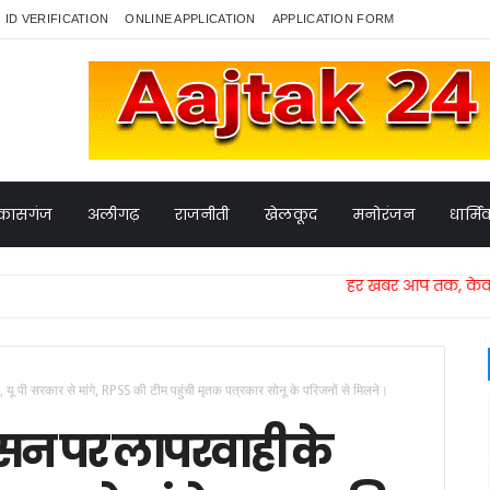
ID VERIFICATION
ONLINE APPLICATION
APPLICATION FORM
कासगंज
अलीगढ़
राजनीती
खेलकूद
मनोरंजन
धार्म
हर खबर आप तक, केवल आजतक 24 न्
 यू पी सरकार से मांगे, RPSS की टीम पहुंची मृतक पत्रकार सोनू के परिजनों से मिलने।
शासन पर लापरवाही के