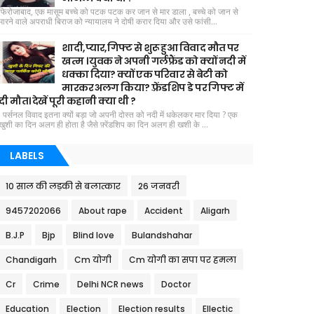
फिरोजाबाद, एक मासूम बच्चे को पटक पटक कर जान से मार डाला , बच्चे को जान से
मारने वाले अपराधी बिराज को न्यायालय ने दोषी करार दिया और उसे फांसी...
शादी,प्यार,गिफ्ट से शुरू हुआ विवाद मौत पर
खत्म । युवक ने अपनी गर्लफ्रैंड को क्यों नदी में
धक्का दिया? क्यों एक परिवार से बेटी को
मारकर अलग किया? फ़्रेंडशिप डे पर गिफ्ट में
दी मौत। देखें पूरी कहानी क्या थी ?
पर्सनल विवाद इतना क्यों बड़ा जो अपनी दोस्त को नदी में धकेलकर मार दिया ? एक
खुशी का दिन अलग ही होता है जैसे फ़्रेंडशिप का दिन अलग ही खशी के ...
LABELS
10 साल की लड़की से बलात्कार
26 जनवरी
9457202066
About rape
Accident
Aligarh
B.J.P
Bjp
Blind love
Bulandshahar
Chandigarh
Cm योगी
Cm योगी का सपा पर हमला
Cr
Crime
Delhi NCR news
Doctor
Education
Election
Election results
Ellectic