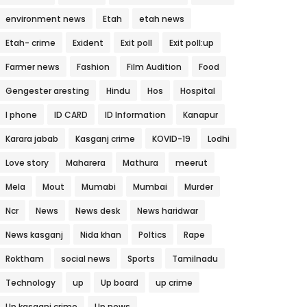
environment news
Etah
etah news
Etah- crime
Exident
Exit poll
Exit poll:up
Farmer news
Fashion
Film Audition
Food
Gengester aresting
Hindu
Hos
Hospital
I phone
ID CARD
ID Information
Kanapur
Karara jabab
Kasganj crime
KOVID-19
Lodhi
Love story
Maharera
Mathura
meerut
Mela
Mout
Mumabi
Mumbai
Murder
Ncr
News
News desk
News haridwar
News kasganj
Nida khan
Poltics
Rape
Roktham
social news
Sports
Tamilnadu
Technology
up
Up board
up crime
Up kasganj crime
Up news